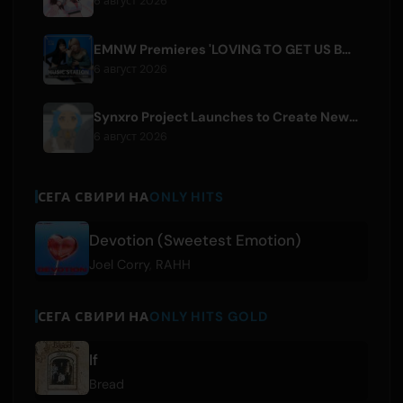
6 август 2026
EMNW Premieres 'LOVING TO GET US BY' Music Video on August 7
6 август 2026
Synxro Project Launches to Create New IP from Fictional Anime Openings
6 август 2026
СЕГА СВИРИ НА
ONLY HITS
Devotion (Sweetest Emotion)
Joel Corry
,
RAHH
СЕГА СВИРИ НА
ONLY HITS GOLD
If
Bread