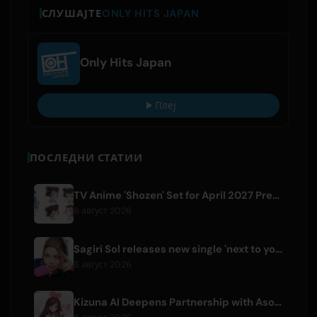
СЛУШАЈТЕ
ONLY HITS JAPAN
Only Hits Japan
Плеј
ПОСЛЕДНИ СТАТИИ
TV Anime 'Shozen' Set for April 2027 Premiere on Fuji TV
6 август 2026
Sagiri Sol releases new single 'next to your love' after hiatus
6 август 2026
Kizuna AI Deepens Partnership with Asobisystem Ahead of 10th Anniversary World Tour