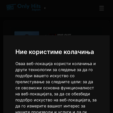
☰
▼
Ние користиме колачиња
Оваа веб-локација користи колачиња и
други технологии за следење за да го
подобри вашето искуство со
прелистување за следните цели:
за да
се овозможи основна функционалност
Шарите на Amazon Music
на веб-локацијата
,
за да се обезбеди
Покажуваат дека Kenshi
подобро искуство на веб-локацијата
,
за
Yonezu и King Gnu Водат во
да го измерите вашиот интерес за
нашите производи и услуги и да ги