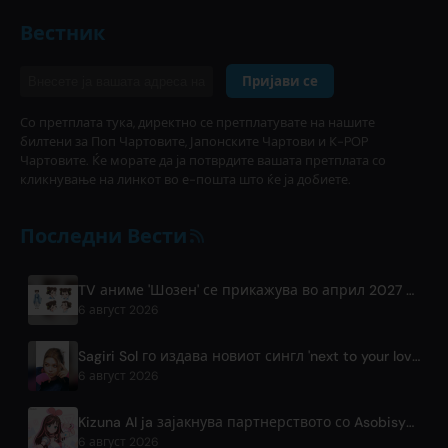
Вестник
Пријави се
Со претплата тука, директно се претплатувате на нашите
билтени за Поп Чартовите, Јапонските Чартови и К-POP
Чартовите. Ќе морате да ја потврдите вашата претплата со
кликнување на линкот во е-пошта што ќе ја добиете.
Последни Вести
TV аниме 'Шозен' се прикажува во април 2027 на Fuji TV
6 август 2026
Sagiri Sol го издава новиот сингл 'next to your love' по паузата
6 август 2026
Kizuna AI ja зајакнува партнерството со Asobisystem пред светската турнеја за 10-годишниот јубилеј
6 август 2026