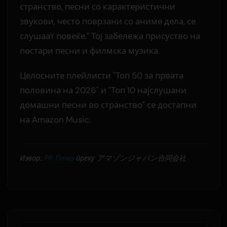
странство, песни со карактеристични
звукови, често поврзани со аниме дела, се
слушаат повеќе." Тој забележа присуство на
постари песни и филмска музика.
Целосните плейлисти "Топ 50 за првата
половина на 2026" и "Топ 10 најслушани
домашни песни во странство" се достапни
на Amazon Music.
Извор:
PR Times
преку アマゾンジャパン合同会社