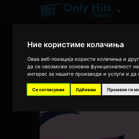
▼
Ние користиме колачиња
Оваа веб-локација користи колачиња и друг
да се овозможи основна функционалност на
интерес за нашите производи и услуги и да
Се согласувам
Одбивам
Промени ги м