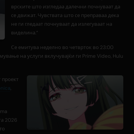
врските што изгледаа далечни почнуваат да
се движат. Чувствата што се преправаа дека
не ги гледаат почнуваат да излегуваат на
виделина.“
Се емитува неделно во четврток во 23:00
мување на услуги вклучувајќи ги Prime Video, Hulu
 проект
nica
,
ima
та 2026
то