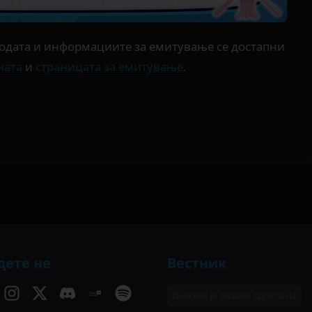
зодата и информациите за емитување се достапни
ната
и
страницата за емитување
.
дете не
Вестник