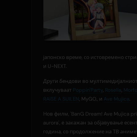
јапонско време, со истовремено стри
и U-NEXT.
Други бендови во мултимедијалниот
вклучуваат
Poppin'Party
,
Roselia
,
Morfo
RAISE A SUILEN
, MyGO., и
Ave Mujica
.
Нов филм, 'BanG Dream! Ave Mujica pr
aurora', е закажан за објавување есен
година, со продолжение на ТВ аниме