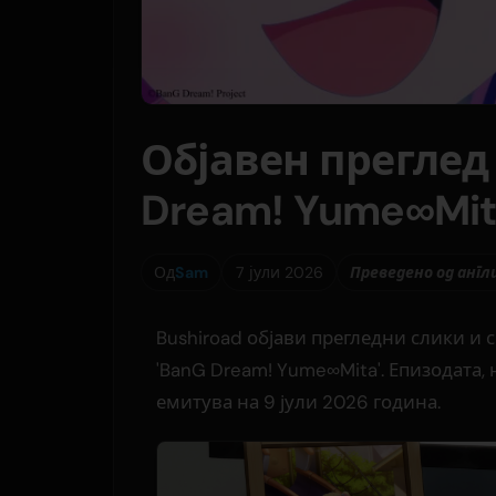
Објавен преглед
Dream! Yume∞Mi
Од
Sam
7 јули 2026
Преведено од англ
Bushiroad објави прегледни слики и 
'BanG Dream! Yume∞Mita'. Епизодата, 
емитува на 9 јули 2026 година.