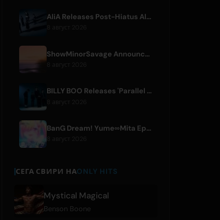
AliA Releases Post-Hiatus Album 'mate', Announces Tokyo Live
8 август 2026
ShowMinorSavage Announces New Digital Single 'Gradation'
8 август 2026
BILLY BOO Releases 'Parallel Night-EP' Featuring TV Drama Theme Song
8 август 2026
BanG Dream! Yume∞Mita Episode 8 Live Clip Released
8 август 2026
СЕГА СВИРИ НА
ONLY HITS
Mystical Magical
Benson Boone