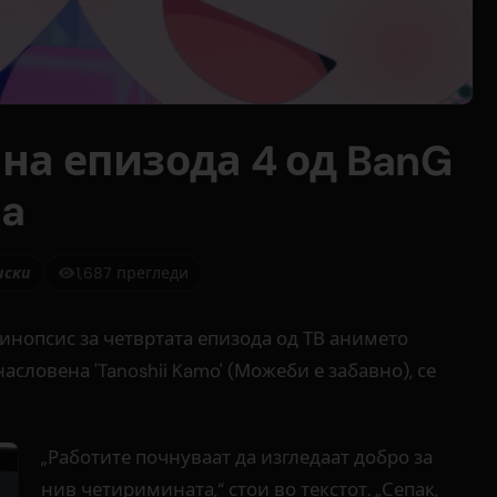
 на епизода 4 од BanG
ta
иски
1,687 прегледи
синопсис за четвртата епизода од ТВ анимето
насловена 'Tanoshii Kamo' (Можеби е забавно), се
„Работите почнуваат да изгледаат добро за
нив четиримината,“ стои во текстот. „Сепак,