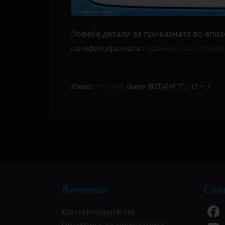
Повеќе детали за приказната во епи
на официјалната
страница за приказ
Извор:
PR Times
преку 株式会社ブシロード
Линкови
Сле
Контактирајте нè