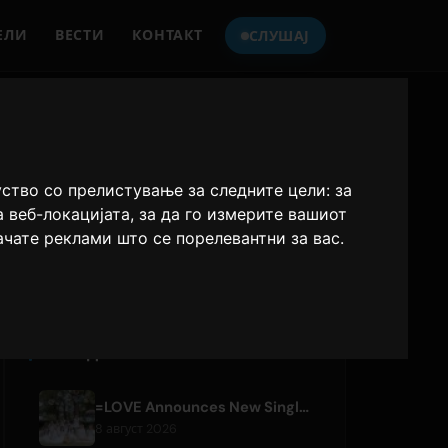
ЕЛИ
ВЕСТИ
КОНТАКТ
СЛУШАЈ
СЛУШАЈТЕ
ONLY HITS JAPAN
уство со прелистување за следните цели:
за
а веб-локацијата
,
за да го измерите вашиот
Only Hits Japan
ачате реклами што се порелевантни за вас
.
Плеј
ПОСЛЕДНИ СТАТИИ
=LOVE Announces New Single 'Koi, Hajimemashita.' and Tokyo Dome Concerts
8 август 2026