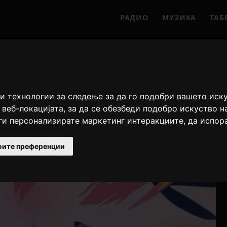
РАДИО
МУЗИКА
ТАБ
и технологии за следење за да го подобри вашето иск
 веб-локацијата
,
за да се обезбеди подобро искуство н
 ги персонализирате маркетинг интеракциите
,
да испор
оите преференции