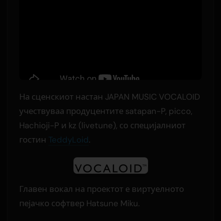
На сценскиот настан JAPAN MUSIC VOCALOID
учествуваа продуцентите satapan-P, picco,
Hachioji-P и kz (livetune), со специјалниот
гостин
TeddyLoid
.
Главен вокал на проектот е виртуелното
пејачко софтвер Hatsune Miku.