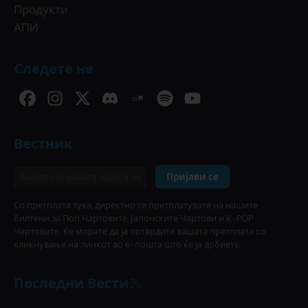
Продукти
АПИ
Следете не
Вестник
Пријави се
Со претплата тука, директно се претплатувате на нашите
билтени за Поп Чартовите, Јапонските Чартови и К-POP
Чартовите. Ќе морате да ја потврдите вашата претплата со
кликнување на линкот во е-пошта што ќе ја добиете.
Последни Вести