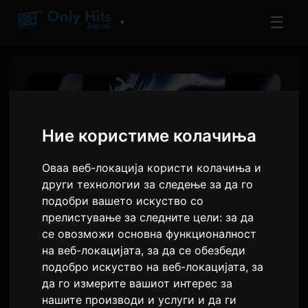
☰
▼
Ние користиме колачиња
Оваа веб-локација користи колачиња и
други технологии за следење за да го
подобри вашето искуство со
прелистување за следните цели:
за да
се овозможи основна функционалност
ПРОЕКТОТ BEYOND
на веб-локацијата
,
за да се обезбеди
BORDERs дебитираше на
подобро искуство на веб-локацијата
,
за
да го измерите вашиот интерес за
Anime Expo, со учество на
нашите производи и услуги и да ги