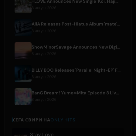
=LOVE Announces New Single 'Koi, Hajimemashita.' and Tokyo Dome Concerts
8 август 2026
AliA Releases Post-Hiatus Album 'mate', Announces Tokyo Live
8 август 2026
ShowMinorSavage Announces New Digital Single 'Gradation'
8 август 2026
BILLY BOO Releases 'Parallel Night-EP' Featuring TV Drama Theme Song
8 август 2026
BanG Dream! Yume∞Mita Episode 8 Live Clip Released
8 август 2026
СЕГА СВИРИ НА
ONLY HITS
Stay Love