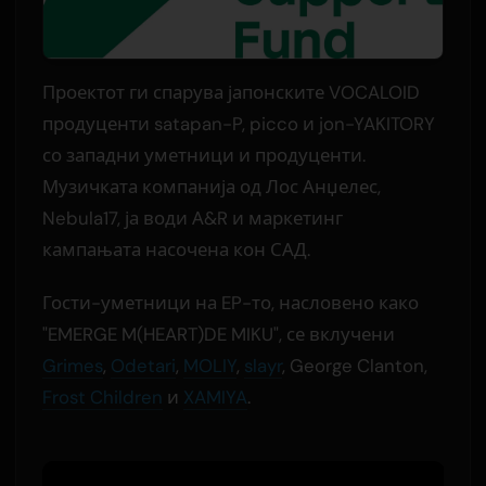
Проектот ги спарува јапонските VOCALOID
продуценти satapan-P, picco и jon-YAKITORY
со западни уметници и продуценти.
Музичката компанија од Лос Анџелес,
Nebula17, ја води А&R и маркетинг
кампањата насочена кон САД.
Гости-уметници на EP-то, насловено како
"EMERGE M(HEART)DE MIKU", се вклучени
Grimes
,
Odetari
,
MOLIY
,
slayr
, George Clanton,
Frost Children
и
XAMIYA
.