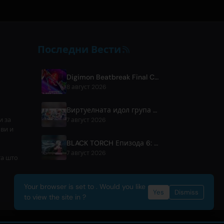
Последни Вести
Digimon Beatbreak Final Chapter Premieres August 9, Free Episode Batch on YouTube
8 август 2026
Виртуелната идол група FouRTe Project се појавува со деби албумот 'ALL IN' продуциран од ☆Taku Takahashi од m-flo
и за
7 август 2026
ови и
BLACK TORCH Епизода 6: Преглед и детали за стриминг
7 август 2026
та што
Your browser is set to . Would you like
Yes
Dismiss
to view the site in ?