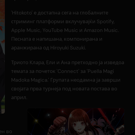
'Hitokoto' е достапна сега на глобалните
стриминг платформи вклучувајќи Spotify,
Apple Music, YouTube Music и Amazon Music.
Песната е напишана, компонирана и
аранжирана од Hiroyuki Suzuki.
Триото Клара, Ели и Ана претходно ја изведоа
темата за почеток 'Connect' за 'Puella Magi
Madoka Magica.' Групата неодамна ја заврши
својата прва турнеја под новата постава во
април.
ен во