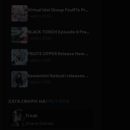
Virtual Idol Group FouRTe Project Debuts with 'ALL IN' Album Produced by m-flo's ☆Taku Takahashi
7 август 2026
BLACK TORCH Episode 6 Preview and Streaming Details
7 август 2026
FRUITS ZIPPER Release New Collaboration Song '1,2,3,FOOOOUR'
7 август 2026
Kawanishi Natsuki releases digital single 'Sayonara wa Ichiban Kirei na Atashi de'
7 август 2026
СЕГА СВИРИ НА
ONLY HITS
freak
Ariana Grande