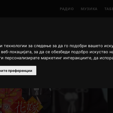
РАДИО
МУЗИКА
ТАБ
и технологии за следење за да го подобри вашето иск
 веб-локацијата
,
за да се обезбеди подобро искуство н
 ги персонализирате маркетинг интеракциите
,
да испор
оите преференции