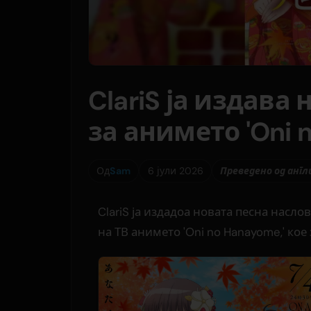
ClariS ја издава 
за анимето 'Oni 
Од
Sam
6 јули 2026
Преведено од англ
ClariS ја издадоа новата песна наслов
на ТВ анимето 'Oni no Hanayome,' кое 