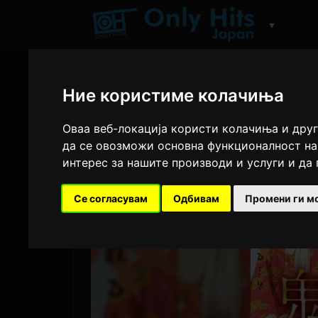
▼
Ние користиме колачиња
Оваа веб-локација користи колачиња и друг
да се овозможи основна функционалност на
интерес за нашите производи и услуги и да
Се согласувам
Одбивам
Промени ги м