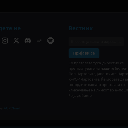
дете не
Вестник
Пријави се
Со претплата тука, директно се
претплатувате на нашите билтен
Поп Чартовите, Јапонските Чарт
К-POP Чартовите. Ќе морате да ја
потврдите вашата претплата со
кликнување на линкот во е-пош
ќе ја добиете.
 by
ACRCloud