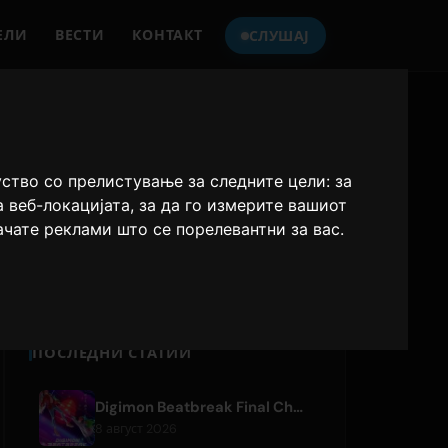
ЕЛИ
ВЕСТИ
КОНТАКТ
СЛУШАЈ
СЛУШАЈТЕ
ONLY HITS JAPAN
уство со прелистување за следните цели:
за
а веб-локацијата
,
за да го измерите вашиот
Only Hits Japan
ачате реклами што се порелевантни за вас
.
Плеј
ПОСЛЕДНИ СТАТИИ
Digimon Beatbreak Final Chapter Premieres August 9, Free Episode Batch on YouTube
8 август 2026