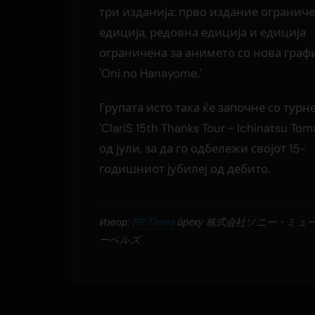
три изданија: прво издание огранич
едиција, редовна едиција и едиција
ограничена за анимето со нова граф
'Oni no Hanayome.'
Групата исто така ќе започне со турне
'ClariS 15th Thanks Tour ~ Ichinatsu Toma
од јули, за да го одбележи својот 15-
годишниот јубилеј од дебито.
Извор:
PR Times
преку 株式会社ソニー・ミ
ーベルズ