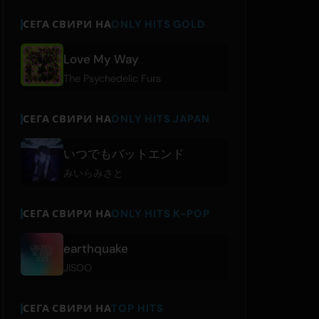
СЕГА СВИРИ НА
ONLY HITS GOLD
Love My Way
The Psychedelic Furs
СЕГА СВИРИ НА
ONLY HITS JAPAN
いつでもバットエンド
みいらみさと
СЕГА СВИРИ НА
ONLY HITS K-POP
earthquake
JISOO
СЕГА СВИРИ НА
TOP HITS