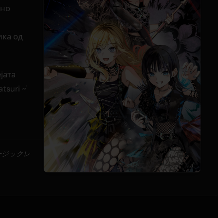
ено
ика од
јата
tsuri ~'
ュージックレ