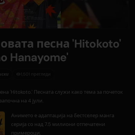
новата песна 'Hitokoto'
no Hanayome'
иски
1,501 прегледи
ена 'Hitokoto.' Песната служи како тема за почеток
започна на 4 јули.
Анимето е адаптација на бестселер манга
серија со над 7.5 милиони отпечатени
примероци.