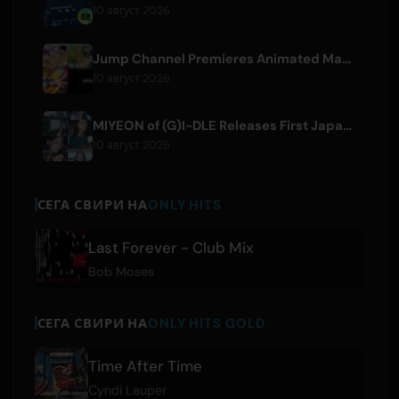
10 август 2026
Jump Channel Premieres Animated Manga for Three New Shonen Jump Series
10 август 2026
MIYEON of (G)I-DLE Releases First Japanese Solo Single 'RUN AWAY'
10 август 2026
СЕГА СВИРИ НА
ONLY HITS
Last Forever - Club Mix
Bob Moses
СЕГА СВИРИ НА
ONLY HITS GOLD
Time After Time
Cyndi Lauper