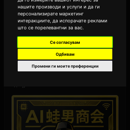
нашите производи и услуги и да ги
Од
Sam
4 јуни 2026
Преведено од англиски
персонализирате маркетинг
2,509 прегледи
интеракциите
,
да испорачате реклами
што се порелевантни за вас
.
DLE и креаторот FROGMAN го лансираа AI
Kaeru Otoko Shokai (AI Frogman Shop), нов
Се согласувам
бренд кој користи генеративна вештачка
Одбивам
интелигенција за оживување на класични
Промени ги моите преференции
Flash аниме серии, со неделно објавување
на содржини на YouTube и TikTok почнувајќи
од 3 јуни.