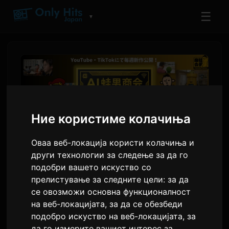
☰
▼
Ние користиме колачиња
Оваа веб-локација користи колачиња и
други технологии за следење за да го
подобри вашето искуство со
прелистување за следните цели:
за да
FROGMAN ја лансира AI
се овозможи основна функционалност
бренд за оживување на
на веб-локацијата
,
за да се обезбеди
Flash аниме серии
подобро искуство на веб-локацијата
,
за
да го измерите вашиот интерес за