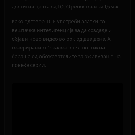
достигна целта од 1.000 репостови за 1,5 час.
Како одговор, DLE употреби алатки со
вештачка интелигенција за да создаде и
објави ново видео во рок од два дена. AI-
генерираниот "реален" стил поттикна
барања од обожавателите за оживување на
повеќе серии.