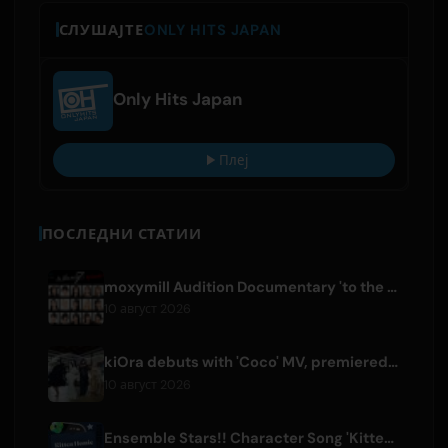
СЛУШАЈТЕ
ONLY HITS JAPAN
Only Hits Japan
Плеј
ПОСЛЕДНИ СТАТИИ
moxymill Audition Documentary 'to the nex7' Episode 1 Released
10 август 2026
kiOra debuts with 'Coco' MV, premiered at HEAD IN THE CLOUDS LA
10 август 2026
Ensemble Stars!! Character Song 'Kitten Homie' by Ritsu Sakuma Releases Worldwide