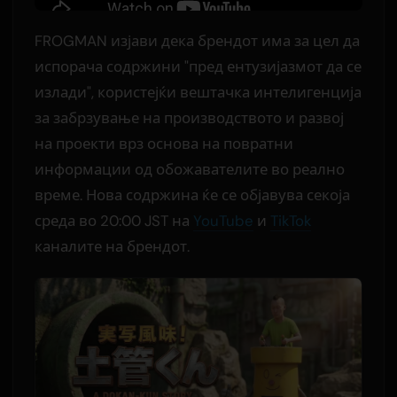
FROGMAN изјави дека брендот има за цел да
испорача содржини "пред ентузијазмот да се
излади", користејќи вештачка интелигенција
за забрзување на производството и развој
на проекти врз основа на повратни
информации од обожавателите во реално
време. Нова содржина ќе се објавува секоја
среда во 20:00 JST на
YouTube
и
TikTok
каналите на брендот.