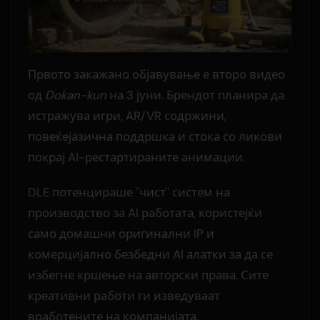
Првото закажано објавување е второ видео
од
Dokan-kun
на 3 јуни. Брендот планира да
истражува игри, AR/VR содржини,
повеќејазична поддршка и стока со ликови
покрај AI-рестартираните анимации.
DLE потенцираше "чист" систем на
производство за AI работата, користејќи
само домашни оригинални IP и
комерцијално безбедни AI алатки за да се
избегне кршење на авторски права. Сите
креативни работи ги изведуваат
вработените на компанијата.