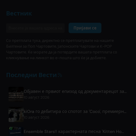
Вестник
Пријави се
Со претплата тука, директно се претплатувате на нашите
билтени за Поп Чартовите, Јапонските Чартови и К-POP
Чартовите. Ќе морате да ја потврдите вашата претплата со
кликнување на линкот во е-пошта што ќе ја добиете.
Последни Вести
Објавен е првиот епизод од документарецот за аудиции на moxymill 'to the nex7'
10 август 2026
kiOra го дебитира со спотот за 'Coco', премиерно прикажан на HEAD IN THE CLOUDS LA
10 август 2026
Ensemble Stars!! карактерната песна 'Kitten Homie' од Рицу Сакума објавена ширум светот