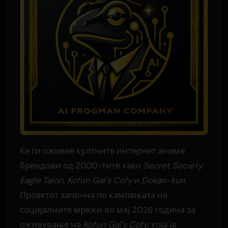
Ќе ги оживее култните интернет аниме
брендови од 2000-тите како
Secret Society
Eagle Talon
,
Kofun Gal's Cofy
и
Dokan-kun
.
Проектот започна по кампањата на
социјалните мрежи во мај 2026 година за
оживување на
Kofun Gal's Cofy
, која ја