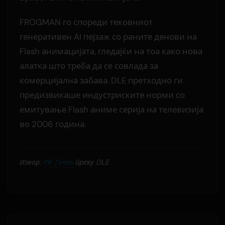
FROGMAN го спореди тековниот
генеративен AI пејзаж со раните денови на
Flash анимацијата, гледајќи на тоа како нова
алатка што треба да се совлада за
комерцијална забава. DLE претходно ги
предизвикаше индустриските норми со
емитување Flash аниме серија на телевизија
во 2006 година.
Извор:
PR Times
преку DLE