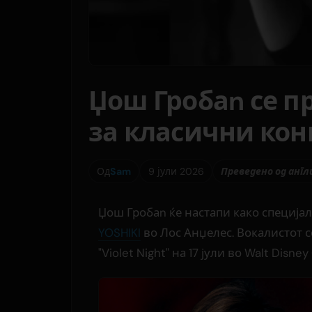
Џош Гробаn се п
за класични кон
Од
Sam
9 јули 2026
Преведено од англ
Џош Гробаn ќе настапи како специјал
YOSHIKI
во Лос Анџелес. Вокалистот 
"Violet Night" на 17 јули во Walt Disney