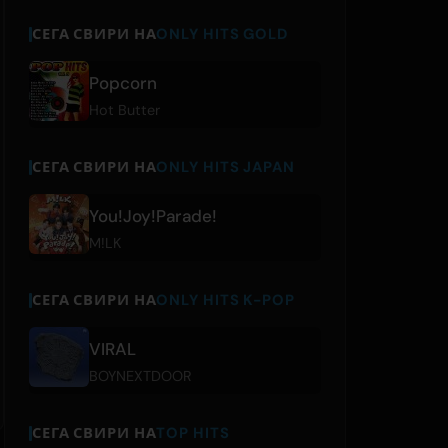
СЕГА СВИРИ НА
ONLY HITS GOLD
Popcorn
Hot Butter
СЕГА СВИРИ НА
ONLY HITS JAPAN
You!Joy!Parade!
M!LK
СЕГА СВИРИ НА
ONLY HITS K-POP
VIRAL
BOYNEXTDOOR
СЕГА СВИРИ НА
TOP HITS