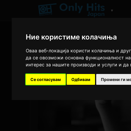
▼
Ние користиме колачиња
Оваа веб-локација користи колачиња и друг
да се овозможи основна функционалност на
интерес за нашите производи и услуги и да
Се согласувам
Одбивам
Промени ги м