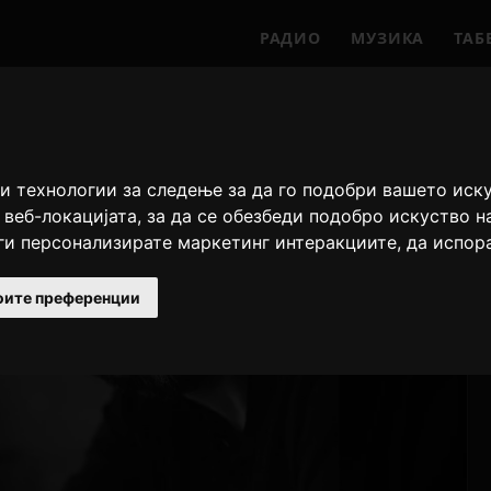
РАДИО
МУЗИКА
ТАБ
и технологии за следење за да го подобри вашето иск
 веб-локацијата
,
за да се обезбеди подобро искуство н
 ги персонализирате маркетинг интеракциите
,
да испор
оите преференции