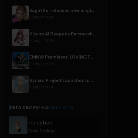
Sagiri Sol releases new single 'next to your love' after hiatus
6 август 2026
Kizuna AI Deepens Partnership with Asobisystem Ahead of 10th Anniversary World Tour
6 август 2026
EMNW Premieres 'LOVING TO GET US BY' Music Video on August 7
6 август 2026
Synxro Project Launches to Create New IP from Fictional Anime Openings
6 август 2026
СЕГА СВИРИ НА
ONLY HITS
honeybee
Olivia Rodrigo