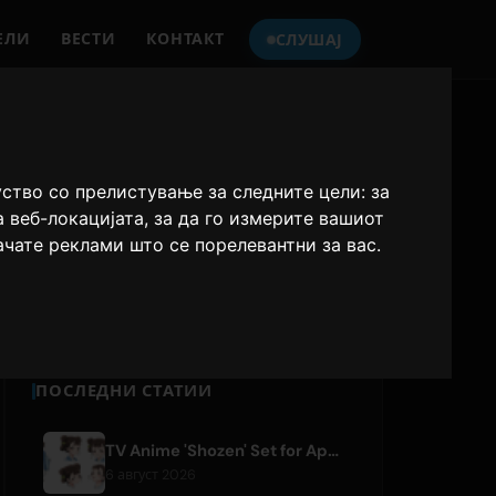
ЕЛИ
ВЕСТИ
КОНТАКТ
СЛУШАЈ
СЛУШАЈТЕ
ONLY HITS JAPAN
уство со прелистување за следните цели:
за
а веб-локацијата
,
за да го измерите вашиот
Only Hits Japan
ачате реклами што се порелевантни за вас
.
Плеј
ПОСЛЕДНИ СТАТИИ
TV Anime 'Shozen' Set for April 2027 Premiere on Fuji TV
6 август 2026