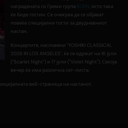
наградената со Греми група
KORN
, исто така
ќе биде гостин. Се очекува да се објават
повеќе специјални гости за двудневниот
настан.
Концертите, насловени "YOSHIKI CLASSICAL
2026 IN LOS ANGELES", ќе се одржат на 16 јули
("Scarlet Night") и 17 јули ("Violet Night"). Секоја
вечер ќе има различна сет-листа.
фицијалната веб-страница на настанот.