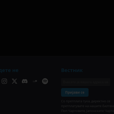
дете не
Вестник
Пријави се
Со претплата тука, директно се
претплатувате на нашите билтен
Поп Чартовите, Јапонските Чарт