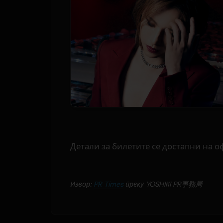
Детали за билетите се достапни на о
Извор:
PR Times
преку YOSHIKI PR事務局