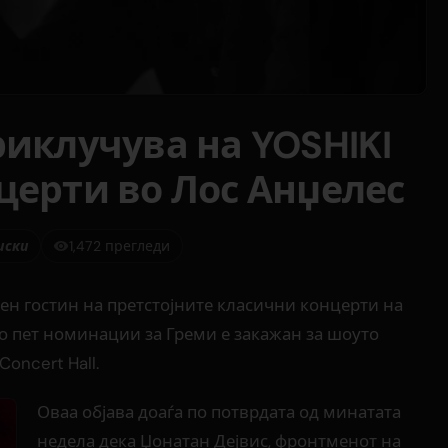
риклучува на YOSHIKI
церти во Лос Анџелес
иски
1,472 прегледи
ен гостин на претстојните класични концерти на
со пет номинации за Греми е закажан за шоуто
 Concert Hall.
Оваа објава доаѓа по потврдата од минатата
недела дека Џонатан Дејвис, фронтменот на