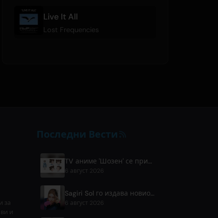
Live It All
Lost Frequencies
Последни Вести
TV аниме 'Шозен' се прикажува во април 2027 на Fuji TV
6 август 2026
Sagiri Sol го издава новиот сингл 'next to your love' по паузата
и за
6 август 2026
ови и