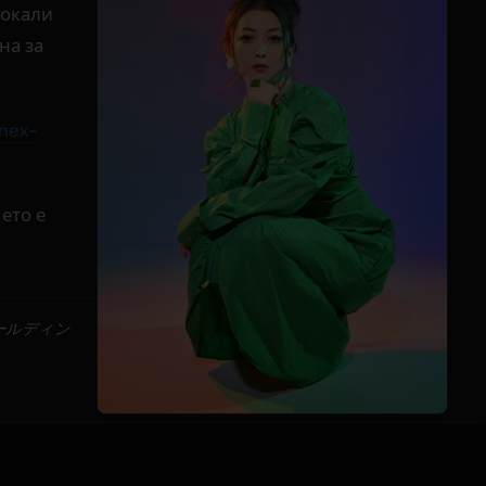
вокали
на за
nex-
ето е
ホールディン