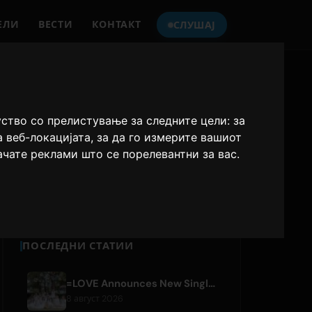
ЕЛИ
ВЕСТИ
КОНТАКТ
СЛУШАЈ
СЛУШАЈТЕ
ONLY HITS JAPAN
уство со прелистување за следните цели:
за
а веб-локацијата
,
за да го измерите вашиот
Only Hits Japan
ачате реклами што се порелевантни за вас
.
Плеј
ПОСЛЕДНИ СТАТИИ
=LOVE Announces New Single 'Koi, Hajimemashita.' and Tokyo Dome Concerts
8 август 2026