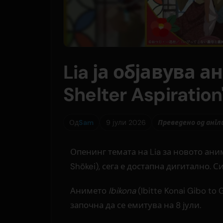
Lia ја објавува а
Shelter Aspiration
Од
Sam
9 јули 2026
Преведено од англ
Опенинг темата на Lia за новото ан
Shōkei), сега е достапна дигитално. 
Анимето
Ibikona
(Ibitte Konai Gibo to G
започна да се емитува на 8 јули.