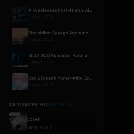
AliA Releases Post-Hiatus Album 'mate', Announces Tokyo Live
8 август 2026
ShowMinorSavage Announces New Digital Single 'Gradation'
8 август 2026
BILLY BOO Releases 'Parallel Night-EP' Featuring TV Drama Theme Song
8 август 2026
BanG Dream! Yume∞Mita Episode 8 Live Clip Released
8 август 2026
СЕГА СВИРИ НА
ONLY HITS
Loser
Tame Impala