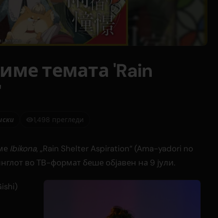
ниме темата 'Rain
'
иски
1,498 прегледи
име
Ibikona
, „Rain Shelter Aspiration“ (Ama-yadori no
Синглот во ТВ-формат беше објавен на 9 јули.
ishi)