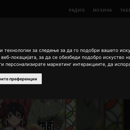
РАДИО
МУЗИКА
ТАБ
и технологии за следење за да го подобри вашето иск
 веб-локацијата
,
за да се обезбеди подобро искуство н
 ги персонализирате маркетинг интеракциите
,
да испор
оите преференции