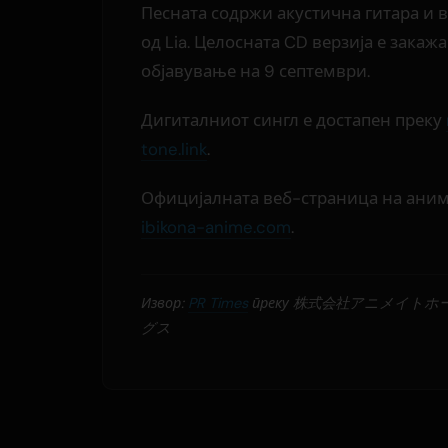
Песната содржи акустична гитара и 
од Lia. Целосната CD верзија е закажа
објавување на 9 септември.
Дигиталниот сингл е достапен преку
tone.link
.
Официјалната веб-страница на аним
ibikona-anime.com
.
Извор:
PR Times
преку 株式会社アニメイト
グス