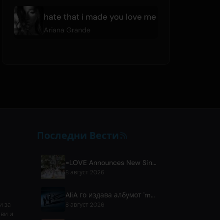
hate that i made you love me
Ariana Grande
Последни Вести
=LOVE Announces New Single 'Koi, Hajimemashita.' and Tokyo Dome Concerts
8 август 2026
AliA го издава албумот 'mate' по паузата и најавува настап во Токио
и за
8 август 2026
ови и