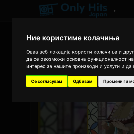
▼
Ние користиме колачиња
Оваа веб-локација користи колачиња и друг
да се овозможи основна функционалност на
интерес за нашите производи и услуги и да
Се согласувам
Одбивам
Промени ги м