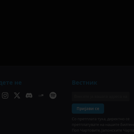
дете не
Вестник
Пријави се
Со претплата тука, директно се
претплатувате на нашите билтен
Поп Чартовите, Јапонските Чарт