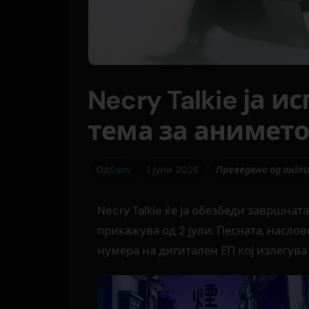
Necry Talkie ја 
тема за анимето 
Од
Sam
1 јуни 2026
Преведено од англ
Necry Talkie ќе ја обезбеди завршнат
прикажува од 2 јули. Песната, насло
нумера на дигитален ЕП кој излегува 