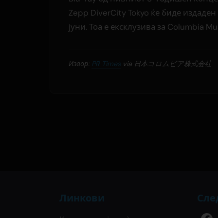
Zepp DiverCity Tokyo ќе биде издаден
јуни. Тоа е ексклузива за Columbia Mu
Извор:
PR Times
via 日本コロムビア株式会社
Линкови
Сле