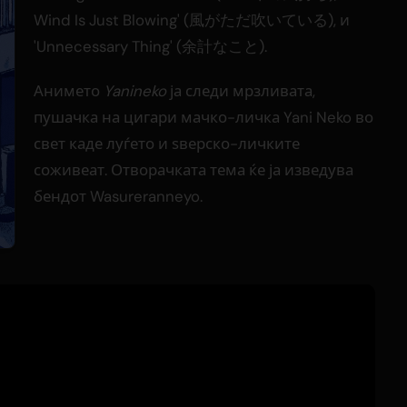
Wind Is Just Blowing' (風がただ吹いている), и
'Unnecessary Thing' (余計なこと).
Анимето
Yanineko
ја следи мрзливата,
пушачка на цигари мачко-личка Yani Neko во
свет каде луѓето и ѕверско-личките
соживеат. Отворачката тема ќе ја изведува
бендот Wasureranneyo.