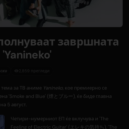
исполнуваат завршната
'Yanineko'
иски
2,859 прегледи
а тема за ТВ аниме
Yanineko
, кое премиерно се
вена 'Smoke and Blue' (煙とブルー), ќе биде главна
на 5 август.
Четири-нумерниот ЕП ќе вклучува и 'The
Feeling of Electric Guitar' (エレキの気持ち), 'The