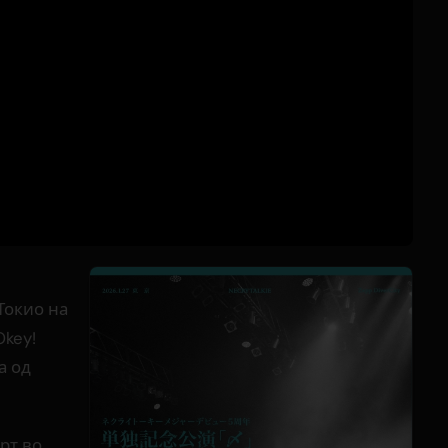
Токио на
Okey!
на од
рт во