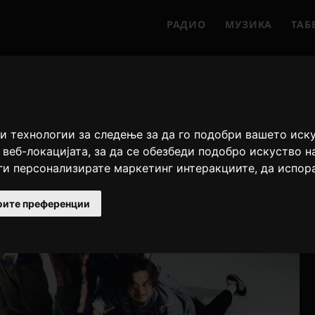
РАДИО
МУЗИКА
ТАБ
и технологии за следење за да го подобри вашето иск
 веб-локацијата
,
за да се обезбеди подобро искуство н
 ги персонализирате маркетинг интеракциите
,
да испор
оите преференции