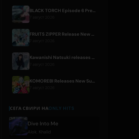
BLACK TORCH Episode 6 Preview and Streaming Details
7 август 2026
FRUITS ZIPPER Release New Collaboration Song '1,2,3,FOOOOUR'
7 август 2026
Kawanishi Natsuki releases digital single 'Sayonara wa Ichiban Kirei na Atashi de'
7 август 2026
KOMOREBI Releases New Summer Single 'Letsu Natsu'
7 август 2026
СЕГА СВИРИ НА
ONLY HITS
Dive Into Me
Alok
,
Khalid