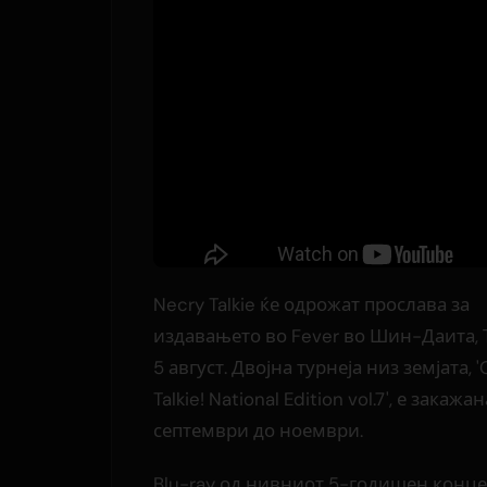
Necry Talkie ќе одрожат прослава за
издавањето во Fever во Шин-Даита, 
5 август. Двојна турнеја низ земјата, '
Talkie! National Edition vol.7', е закажа
септември до ноември.
Blu-ray од нивниот 5-годишен конце