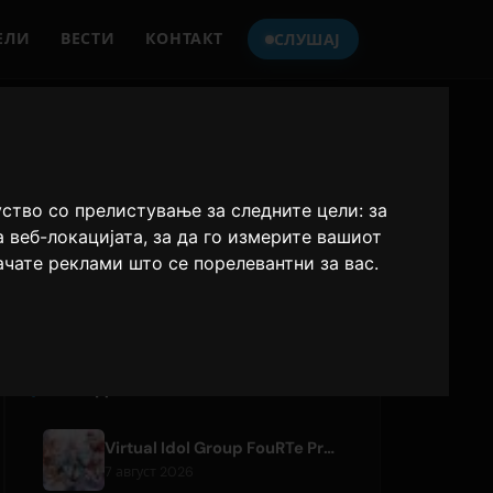
ЕЛИ
ВЕСТИ
КОНТАКТ
СЛУШАЈ
СЛУШАЈТЕ
ONLY HITS JAPAN
уство со прелистување за следните цели:
за
а веб-локацијата
,
за да го измерите вашиот
Only Hits Japan
ачате реклами што се порелевантни за вас
.
Плеј
ПОСЛЕДНИ СТАТИИ
Virtual Idol Group FouRTe Project Debuts with 'ALL IN' Album Produced by m-flo's ☆Taku Takahashi
7 август 2026