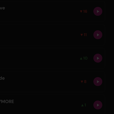
ve
▼
16
▼
11
▲
10
de
▼
8
YMORE
▲
1