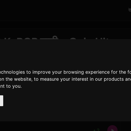
र
0 K-POP गाणी - Only Hits
technologies to improve your browsing experience for the 
on the website
,
to measure your interest in our products a
ant to you
.
न अग्रणी आहे कारण
BAD
ATEEZ
कडून दोन स्थानांनी वर येऊन शीर्ष
र्वोच्च पदार्पण
CHAT
सह क्रमांक 2 वर थेट प्रवेश करून देते. मागील
▲
2