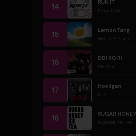
RUN IT
14
Stray Kids
Lemon Tang
15
Hearts2Hearts
DDI RO RI
16
MEOVV
Hooligan
17
BTS
SUGAR HONEY 
18
BABYMONSTER