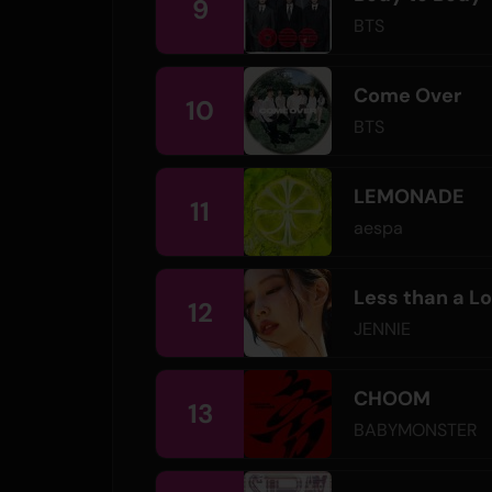
9
BTS
Come Over
10
BTS
LEMONADE
11
aespa
Less than a L
12
JENNIE
CHOOM
13
BABYMONSTER