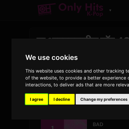
▼
या आठवड्यातील टॉप 4
K-Pop चाट्स
We use cookies
Sam
द्वारे
२९ जुलै २०२६
1,782 दृश्ये
This website uses cookies and other tracking 
of the website
,
to provide a better experience 
interactions
,
to deliver ads that are more relev
या शुक्रवारी ओन्ली हिट्स K-Pop चार्टवर एक नवी
स्थान घेते. त्यांच्या थेट मागे,
GIRLSET
आठवड्यातील स
I agree
I decline
Change my preferences
आठवड्याचा शीर्ष गीत,
BTS
चे
SWIM
, क्रमांक
BAD
1