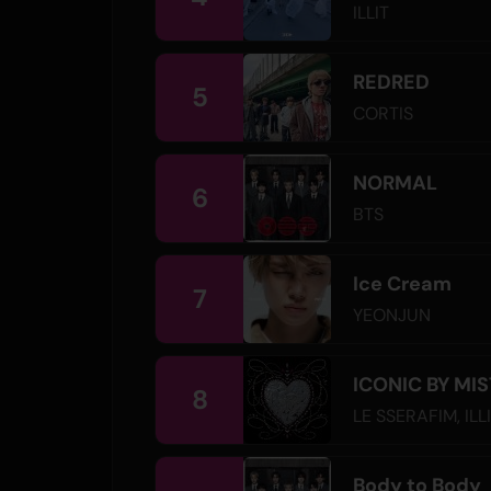
ILLIT
REDRED
5
CORTIS
NORMAL
6
BTS
Ice Cream
7
YEONJUN
ICONIC BY MI
8
LE SSERAFIM
,
ILL
Body to Body