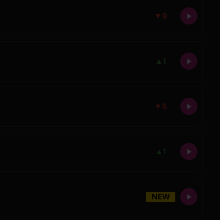
▼
9
▲
1
▼
5
▲
1
NEW