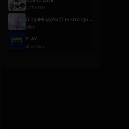
NCT WISH
GingaMingaYo (the strange world)
Billlie
STAY
Stray Kids