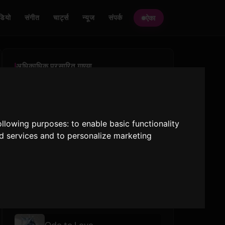
ेडियो
संगीत
चार्ट्स
न्यूज
संपर्क
ऐका
अधिकाधिक प्रसारित गाण्या
like JENNIE
JENNIE
following purposes:
to enable basic functionality
SWIM
nd services and to personalize marketing
BTS
REDRED
CORTIS
अलीकडे वाजवलेले
Ode to Love