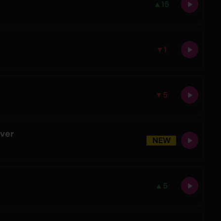
▲
15
▼
1
▼
5
over
NEW
▲
5