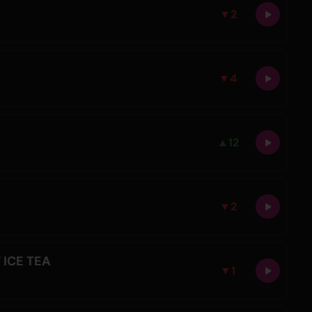
▼
2
▼
4
▲
12
▼
2
ICE TEA
▼
1