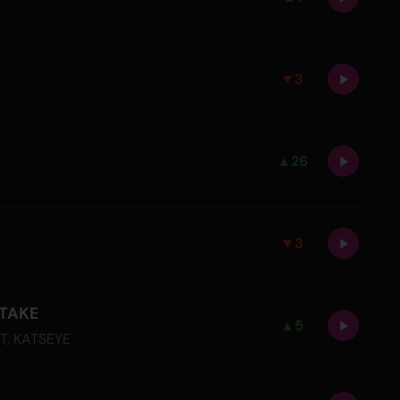
▼
3
▲
26
▼
3
STAKE
▲
5
IT
,
KATSEYE