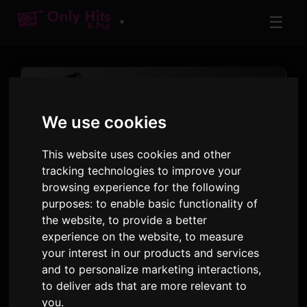
☰
▼
We use cookies
This website uses cookies and other
tracking technologies to improve your
कलाकार
browsing experience for the following
NCT DREAM
purposes:
to enable basic functionality of
the website
,
to provide a better
Only Hits वर वाजवलेले ट्रॅक आणि अल्बम
experience on the website
,
to measure
your interest in our products and services
18
4
513
and to personalize marketing interactions
,
गाणी
अल्बम
एअरप्ले · 90 दिवस
to deliver ads that are more relevant to
you
.
१७ नोव्हेंबर २०२५