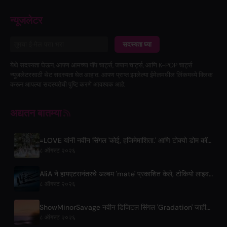
न्यूजलेटर
सदस्यता घ्या
येथे सदस्यता घेऊन, आपण आमच्या पॉप चार्ट्स, जपान चार्ट्स, आणि K-POP चार्ट्स
न्यूजलेटरसाठी थेट सदस्यता घेत आहात. आपण प्राप्त झालेल्या ईमेलमधील लिंकमध्ये क्लिक
करून आपल्या सदस्यतेची पुष्टि करणे आवश्यक आहे.
अद्यतन बातम्या
=LOVE यांनी नवीन सिंगल 'कोई, हजिमेमाशिता.' आणि टोक्यो डोम कॉन्सर्ट्सची घोषणा केली
८ ऑगस्ट २०२६
AliA ने हायएटसनंतरचे अल्बम 'mate' प्रकाशित केले, टोकियो लाइवची घोषणा केली
८ ऑगस्ट २०२६
ShowMinorSavage नवीन डिजिटल सिंगल 'Gradation' जाहीर करतात
८ ऑगस्ट २०२६