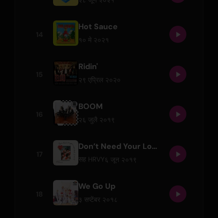
Hot Sauce
14
१० मे २०२१
Ridin'
15
२९ एप्रिल २०२०
BOOM
16
२६ जुलै २०१९
Don’t Need Your Love
17
६ जून २०१९
सह
HRVY
We Go Up
18
३ सप्टेंबर २०१८