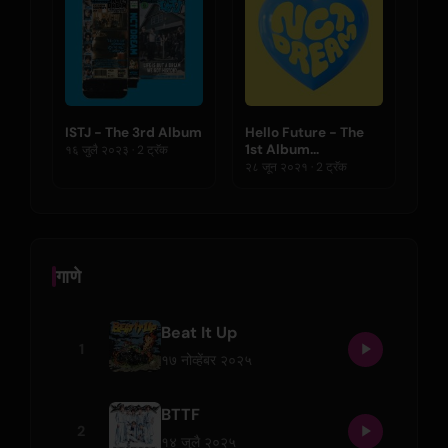
ISTJ - The 3rd Album
Hello Future - The
1st Album
१६ जुलै २०२३ · 2 ट्रॅक
Repackage
२८ जून २०२१ · 2 ट्रॅक
गाणे
Beat It Up
1
१७ नोव्हेंबर २०२५
BTTF
2
१४ जुलै २०२५