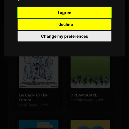
नवीनतम प्रकाशन
I agree
I decline
आल्बम्स
Change my preferences
Go Back To The
DREAMSCAPE
Future
११ नोव्हेंबर २०२४ · 2 ट्रॅक
१४ जुलै २०२५ · 2 ट्रॅक