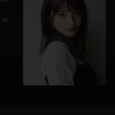
iBe ची
ध आहे.