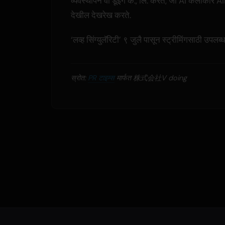
व्यवस्थापन वी डूइंग कं., लि. करते, जी AI कलाकार A
देखील देखरेख करते.
‘लव्ह सिंग्युलॅरिटी’ ९ जुलै पासून स्ट्रीमिंगसाठी उपलब्
स्रोत:
PR टाइम्स
मार्फत 株式会社V doing