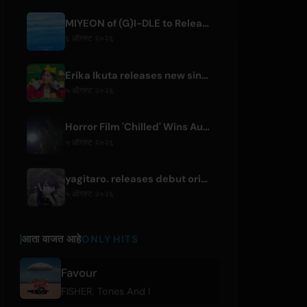
MIYEON of (G)I-DLE to Release New Japanese Digital Single 'RUN AWAY'
६ ऑगस्ट २०२६
Erika Ikuta releases new single 'Nyantokanyaruru' for children's book 'Fumikiri Neko'
५ ऑगस्ट २०२६
Horror Film 'Chilled' Wins Audience Award at Fantasia Festival
५ ऑगस्ट २०२६
yagitaro. releases debut original single 'Aria.' with Suda Keina
५ ऑगस्ट २०२६
आता वाजत आहे
ONLY HITS
Favour
FISHER
,
Tones And I