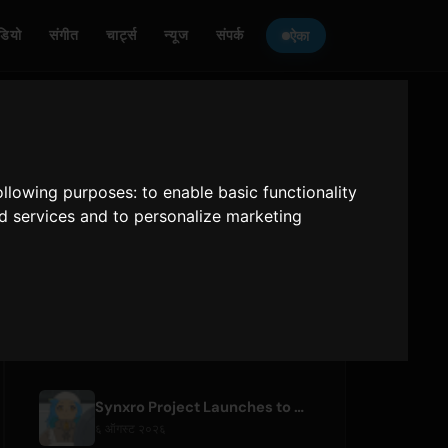
ेडियो
संगीत
चार्ट्स
न्यूज
संपर्क
ऐका
ONLY HITS JAPAN
ऐका
following purposes:
to enable basic functionality
nd services and to personalize marketing
Only Hits Japan
प्ले
अलीकडील लेख
Synxro Project Launches to Create New IP from Fictional Anime Openings
६ ऑगस्ट २०२६