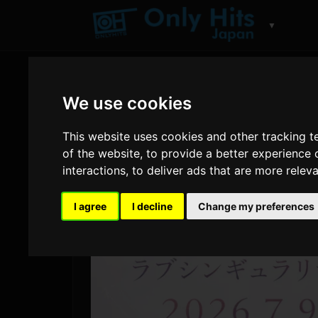
▼
We use cookies
This website uses cookies and other tracking 
of the website
,
to provide a better experience 
interactions
,
to deliver ads that are more relev
I agree
I decline
Change my preferences