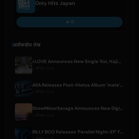
Only Hits Japan
प्ले
अलीकडील लेख
=LOVE Announces New Single 'Koi, Hajimemashita.' and Tokyo Dome Concerts
८ ऑगस्ट २०२६
AliA Releases Post-Hiatus Album 'mate', Announces Tokyo Live
८ ऑगस्ट २०२६
ShowMinorSavage Announces New Digital Single 'Gradation'
८ ऑगस्ट २०२६
BILLY BOO Releases 'Parallel Night-EP' Featuring TV Drama Theme Song
८ ऑगस्ट २०२६