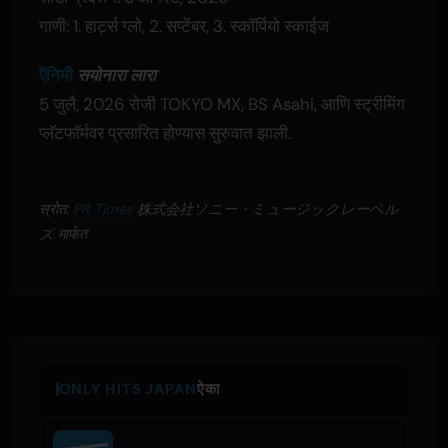
गाणी: 1. हार्ट्स ग्लो, 2. सप्टेंबर, 3. स्कॉर्पियो स्काईज
ऍनिमी
सयोनारा लारा
5 जुलै, 2026 रोजी TOKYO MX, BS Asahi, आणि स्ट्रीमिंग
प्लॅटफॉर्मवर प्रसारित होण्यास सुरुवात झाली.
स्रोत:
PR Times
株式会社ソニー・ミュージックレーベル
ズ मार्फत
ONLY HITS JAPAN
ऐका