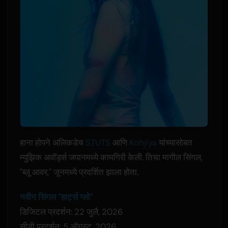
हाना होपने अलिकडेच
STUTS
आणि
Kohjiya
यांच्यासोबत
म्युझिक अवॉर्ड्स जपानमध्ये कामगिरी केली. तिचा मागील सिंगल,
"ब्लू आवर," जूनमध्ये प्रदर्शित झाला होता.
नवीन सिंगल "हार्ट्स ग्लो"
डिजिटल प्रदर्शन: 22 जुलै, 2026
सीडी प्रदर्शन: 5 ऑगस्ट, 2026