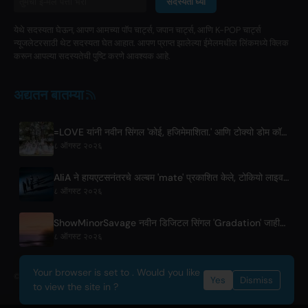
सदस्यता घ्या
येथे सदस्यता घेऊन, आपण आमच्या पॉप चार्ट्स, जपान चार्ट्स, आणि K-POP चार्ट्स
न्यूजलेटरसाठी थेट सदस्यता घेत आहात. आपण प्राप्त झालेल्या ईमेलमधील लिंकमध्ये क्लिक
करून आपल्या सदस्यतेची पुष्टि करणे आवश्यक आहे.
अद्यतन बातम्या
=LOVE यांनी नवीन सिंगल 'कोई, हजिमेमाशिता.' आणि टोक्यो डोम कॉन्सर्ट्सची घोषणा केली
८ ऑगस्ट २०२६
AliA ने हायएटसनंतरचे अल्बम 'mate' प्रकाशित केले, टोकियो लाइवची घोषणा केली
८ ऑगस्ट २०२६
ShowMinorSavage नवीन डिजिटल सिंगल 'Gradation' जाहीर करतात
८ ऑगस्ट २०२६
Your browser is set to . Would you like
© 2026 OnlyHit. All rights reserved. - Metadata provided by
ACRCloud
Yes
Dismiss
to view the site in ?