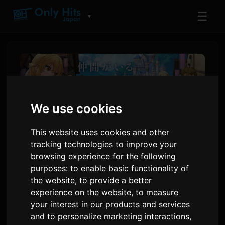
☰
▼
We use cookies
This website uses cookies and other
tracking technologies to improve your
browsing experience for the following
purposes:
to enable basic functionality of
'Leave This to Me and Go
the website
,
to provide a better
experience on the website
,
to measure
Ahead' ॲनिमेमध्ये हानाई मिहारू,
your interest in our products and services
किनोशिता सुजुनाची भर घालण्यात आली
and to personalize marketing interactions
,