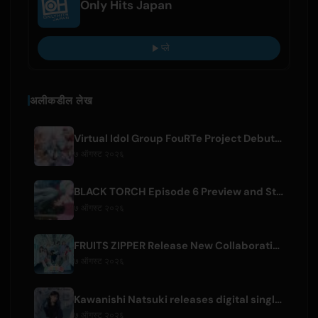
Only Hits Japan
प्ले
अलीकडील लेख
Virtual Idol Group FouRTe Project Debuts with 'ALL IN' Album Produced by m-flo's ☆Taku Takahashi
७ ऑगस्ट २०२६
BLACK TORCH Episode 6 Preview and Streaming Details
७ ऑगस्ट २०२६
FRUITS ZIPPER Release New Collaboration Song '1,2,3,FOOOOUR'
७ ऑगस्ट २०२६
Kawanishi Natsuki releases digital single 'Sayonara wa Ichiban Kirei na Atashi de'
७ ऑगस्ट २०२६