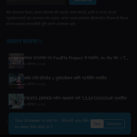
येथे सदस्यता घेऊन, आपण आमच्या पॉप चार्ट्स, जपान चार्ट्स, आणि K-POP चार्ट्स
न्यूजलेटरसाठी थेट सदस्यता घेत आहात. आपण प्राप्त झालेल्या ईमेलमधील लिंकमध्ये क्लिक
करून आपल्या सदस्यतेची पुष्टि करणे आवश्यक आहे.
अद्यतन बातम्या
मावळ स्टारांच्या गट FouRTe Project चे पदार्पण, m-flo च्या ☆Taku Takahashi यांनी निर्मिलेलं 'ALL IN' अल्बम
७ ऑगस्ट २०२६
ब्लॅक टॉर्च एपिसोड ६ पूर्वावलोकन आणि स्ट्रीमिंग तपशील
७ ऑगस्ट २०२६
FRUITS ZIPPER नवीन सहकार्य गाणे '1,2,3,FOOOOUR' प्रदर्शित
७ ऑगस्ट २०२६
Your browser is set to . Would you like
© 2026 OnlyHit. All rights reserved. - Metadata provided by
ACRCloud
Yes
Dismiss
to view the site in ?