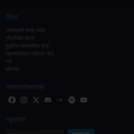
लिंक्स
आमच्याशी संपर्क साधा
गोपनीयता धोरण
कुकीज व्यवस्थापित करा
आमच्यासोबत जाहिरात करा
मर्च
एपीआय
आमच्यासोबत राहा
न्यूजलेटर
सदस्यता घ्या