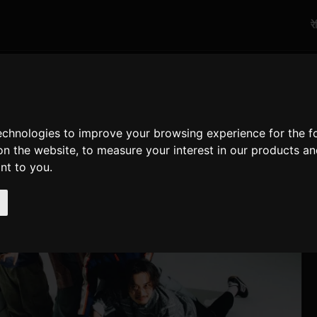
र
technologies to improve your browsing experience for the 
on the website
,
to measure your interest in our products a
ant to you
.