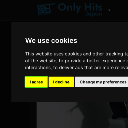
▼
We use cookies
This website uses cookies and other tracking 
of the website
,
to provide a better experience 
interactions
,
to deliver ads that are more relev
I agree
I decline
Change my preferences