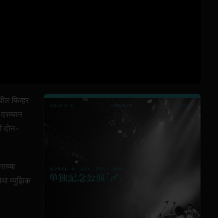
थील फिव्हर
 दरम्यान
पी दोन-
नाच्या
िया म्युझिक