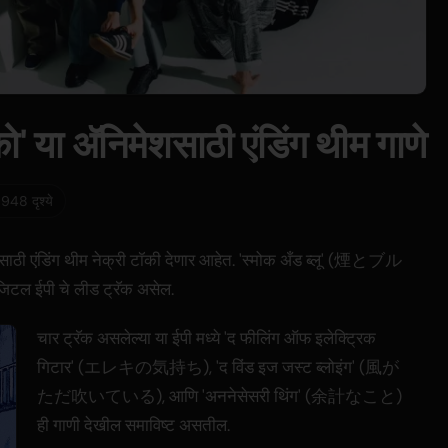
को' या अ‍ॅनिमेशसाठी एंडिंग थीम गाणे
,948 दृश्ये
साठी एंडिंग थीम नेक्री टॉकी देणार आहेत. 'स्मोक अँड ब्लू' (煙とブル
िजिटल ईपी चे लीड ट्रॅक असेल.
चार ट्रॅक असलेल्या या ईपी मध्ये 'द फीलिंग ऑफ इलेक्ट्रिक
गिटार' (エレキの気持ち), 'द विंड इज जस्ट ब्लोइंग' (風が
ただ吹いている), आणि 'अननेसेसरी थिंग' (余計なこと)
ही गाणी देखील समाविष्ट असतील.