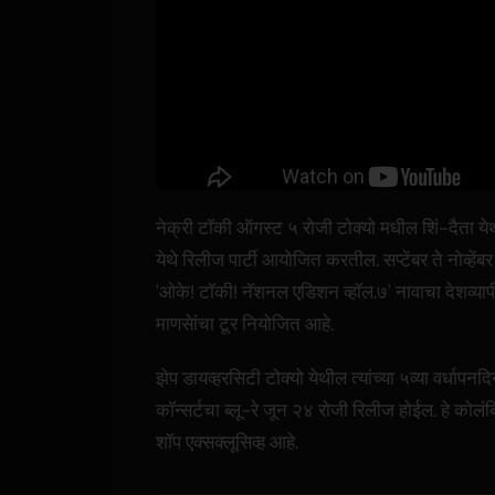
नेक्री टॉकी ऑगस्ट ५ रोजी टोक्यो मधील शिं-दैता ये
येथे रिलीज पार्टी आयोजित करतील. सप्टेंबर ते नोव्हेंबर
'ओके! टॉकी! नॅशनल एडिशन व्हॉल.७' नावाचा देशव्या
माणसेांचा टूर नियोजित आहे.
झेप डायव्हरसिटी टोक्यो येथील त्यांच्या ५व्या वर्धापनदि
कॉन्सर्टचा ब्लू-रे जून २४ रोजी रिलीज होईल. हे कोलंब
शॉप एक्सक्लूसिव्ह आहे.