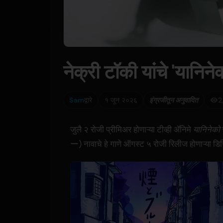
नेक्री टॉकी यांचे 'यानिने
Sam
द्वारे
१ जून २०२६
इंग्रजीतून अनुवादित
2
जुलै २ रोजी प्रीमिअर होणाऱ्या टीव्ही अ‍ॅनिमे
यानिनेको
ー) नावाचे हे गाणे ऑगस्ट ५ रोजी रिलीज होणाऱ्या ड