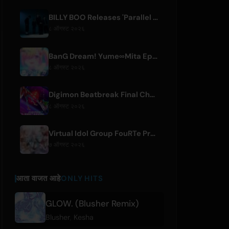
BILLY BOO Releases 'Parallel Night-EP' Featuring TV Drama Theme Song
८ ऑगस्ट २०२६
BanG Dream! Yume∞Mita Episode 8 Live Clip Released
८ ऑगस्ट २०२६
Digimon Beatbreak Final Chapter Premieres August 9, Free Episode Batch on YouTube
८ ऑगस्ट २०२६
Virtual Idol Group FouRTe Project Debuts with 'ALL IN' Album Produced by m-flo's ☆Taku Takahashi
७ ऑगस्ट २०२६
आता वाजत आहे
ONLY HITS
GLOW. (Blusher Remix)
Blusher
,
Kesha