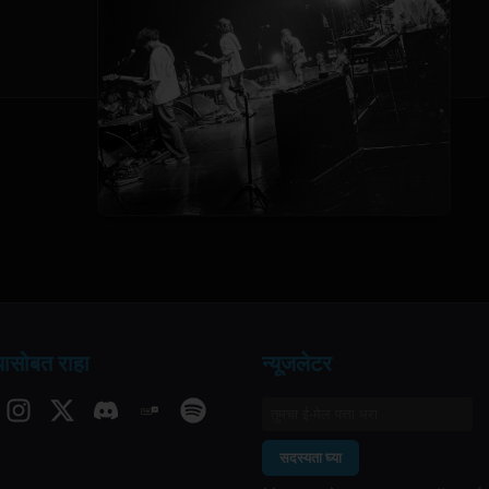
ासोबत राहा
न्यूजलेटर
सदस्यता घ्या