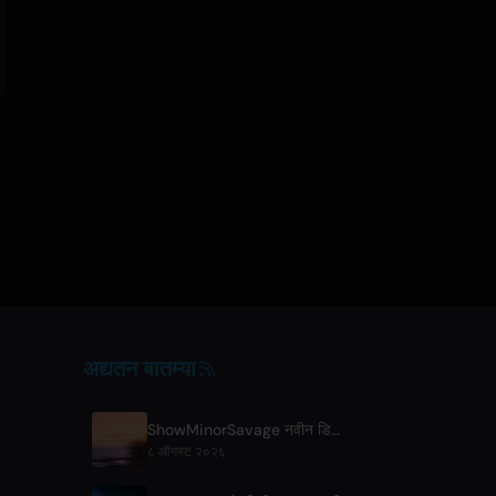
अद्यतन बातम्या
ShowMinorSavage नवीन डिजिटल सिंगल 'Gradation' जाहीर करतात
८ ऑगस्ट २०२६