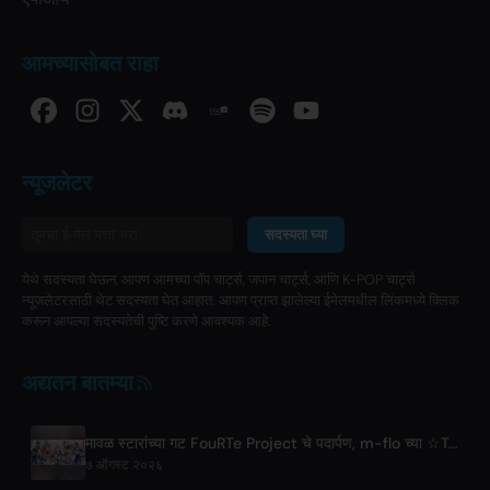
आमच्यासोबत राहा
न्यूजलेटर
सदस्यता घ्या
येथे सदस्यता घेऊन, आपण आमच्या पॉप चार्ट्स, जपान चार्ट्स, आणि K-POP चार्ट्स
न्यूजलेटरसाठी थेट सदस्यता घेत आहात. आपण प्राप्त झालेल्या ईमेलमधील लिंकमध्ये क्लिक
करून आपल्या सदस्यतेची पुष्टि करणे आवश्यक आहे.
अद्यतन बातम्या
मावळ स्टारांच्या गट FouRTe Project चे पदार्पण, m-flo च्या ☆Taku Takahashi यांनी निर्मिलेलं 'ALL IN' अल्बम
७ ऑगस्ट २०२६