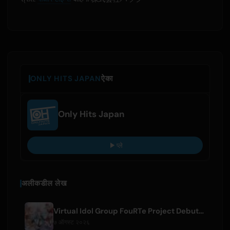
ONLY HITS JAPAN
ऐका
Only Hits Japan
प्ले
अलीकडील लेख
Virtual Idol Group FouRTe Project Debuts with 'ALL IN' Album Produced by m-flo's ☆Taku Takahashi
७ ऑगस्ट २०२६