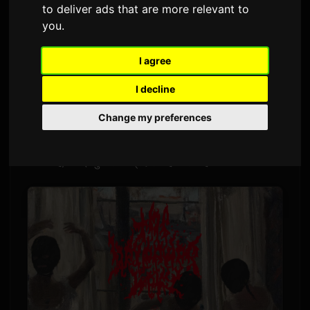
to deliver ads that are more relevant to
Sam
द्वारे
८ जुलै २०२६
इंग्रजीतून अनुवादित
you
.
1,626 दृश्ये
I agree
टोक्यो-आधारित "हार्डकोर जे-पॉप" बँड द बरसिडीज मेन्सने
I decline
"मॉर्निंग स्टार"चा संगीत व्हिडिओ जारी केला आहे. हा गाणा टीव्ही
Change my preferences
टोक्योच्या नव्या नाटक मालिका
夫を殺したはずなのに
(मला वाटले मी माझ्या नवऱ्याला मारले, पण...) साठीचा ओपनिंग
थीम आहे, जी ६ जुलै रोजी प्रदर्शित होणार आहे.