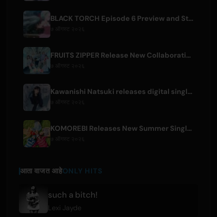
BLACK TORCH Episode 6 Preview and Streaming Details
७ ऑगस्ट २०२६
FRUITS ZIPPER Release New Collaboration Song '1,2,3,FOOOOUR'
७ ऑगस्ट २०२६
Kawanishi Natsuki releases digital single 'Sayonara wa Ichiban Kirei na Atashi de'
७ ऑगस्ट २०२६
KOMOREBI Releases New Summer Single 'Letsu Natsu'
७ ऑगस्ट २०२६
आता वाजत आहे
ONLY HITS
such a bitch!
Lexi Jayde