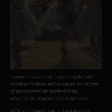
एमव्हीमध्ये शाळेच्या वातावरणातील एका तरुण मुलीवर केंद्रित
असलेली एक नॉस्टॅल्जिक, भावनिक कथा आहे. शेवटच्या दृश्यात,
पूर्वी मुखवटा घातलेल्या तीन सदस्यीय बँडने एका
कार्यक्रमादरम्यान थोड्या वेळासाठी त्यांचे चेहरे उघडले.
"मॉर्निंग स्टार" बँडच्या मे महिन्यात जारी झालेल्या
वेपन्स
या