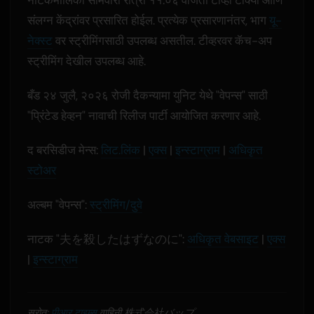
नाटकमालिका सोमवारी रात्री ११:०६ वाजता टीव्ही टोक्यो आणि
संलग्न केंद्रांवर प्रसारित होईल. प्रत्येक प्रसारणानंतर, भाग
यू-
नेक्स्ट
वर स्ट्रीमिंगसाठी उपलब्ध असतील. टीव्हरवर कॅच-अप
स्ट्रीमिंग देखील उपलब्ध आहे.
बँड २४ जुलै, २०२६ रोजी दैकन्यामा युनिट येथे "वेपन्स" साठी
"प्रिंटेड हेव्हन" नावाची रिलीज पार्टी आयोजित करणार आहे.
द बरसिडीज मेन्स:
लिट.लिंक
|
एक्स
|
इन्स्टाग्राम
|
अधिकृत
स्टोअर
अल्बम "वेपन्स":
स्ट्रीमिंग/दुवे
नाटक "夫を殺したはずなのに":
अधिकृत वेबसाइट
|
एक्स
|
इन्स्टाग्राम
स्रोत:
पीआर टाइम्स
वाहिनी 株式会社バップ