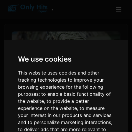
☰
▼
We use cookies
This website uses cookies and other
tracking technologies to improve your
browsing experience for the following
purposes:
to enable basic functionality of
the website
,
to provide a better
adieu's 'Wanna me' Bakal
experience on the website
,
to measure
Mengakhiri Cour Kedua
your interest in our products and services
and to personalize marketing interactions
,
Ascendance of a Bookworm
to deliver ads that are more relevant to