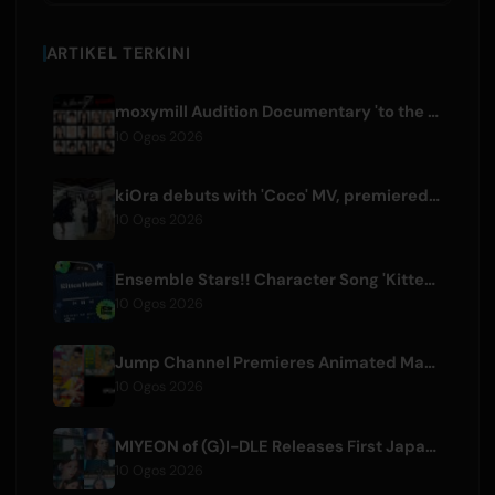
ARTIKEL TERKINI
moxymill Audition Documentary 'to the nex7' Episode 1 Released
10 Ogos 2026
kiOra debuts with 'Coco' MV, premiered at HEAD IN THE CLOUDS LA
10 Ogos 2026
Ensemble Stars!! Character Song 'Kitten Homie' by Ritsu Sakuma Releases Worldwide
10 Ogos 2026
Jump Channel Premieres Animated Manga for Three New Shonen Jump Series
10 Ogos 2026
MIYEON of (G)I-DLE Releases First Japanese Solo Single 'RUN AWAY'
10 Ogos 2026