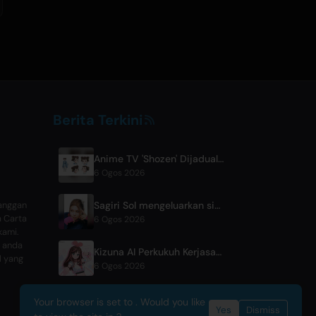
Berita Terkini
Anime TV 'Shozen' Dijadualkan Tayang Perdana April 2027 di Fuji TV
6 Ogos 2026
Sagiri Sol mengeluarkan single baharu 'next to your love' selepas cuti sementara
langgan
a Carta
6 Ogos 2026
kami.
 anda
Kizuna AI Perkukuh Kerjasama dengan Asobisystem Menjelang Jelajah Dunia Ulang Tahun ke-10
l yang
6 Ogos 2026
Your browser is set to . Would you like
Yes
Dismiss