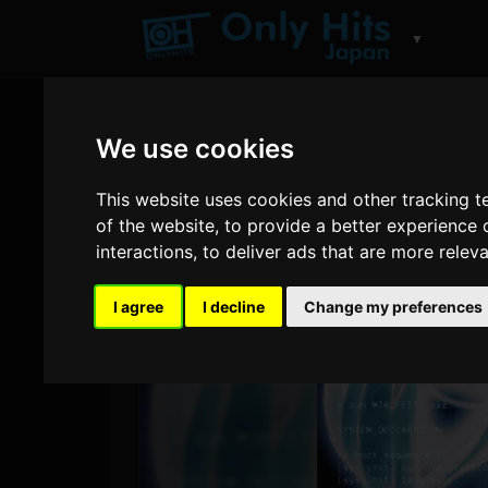
▼
We use cookies
This website uses cookies and other tracking 
of the website
,
to provide a better experience 
interactions
,
to deliver ads that are more relev
I agree
I decline
Change my preferences