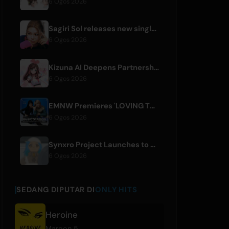
6 Ogos 2026
Sagiri Sol releases new single 'next to your love' after hiatus
6 Ogos 2026
Kizuna AI Deepens Partnership with Asobisystem Ahead of 10th Anniversary World Tour
6 Ogos 2026
EMNW Premieres 'LOVING TO GET US BY' Music Video on August 7
6 Ogos 2026
Synxro Project Launches to Create New IP from Fictional Anime Openings
6 Ogos 2026
SEDANG DIPUTAR DI
ONLY HITS
Heroine
Maroon 5