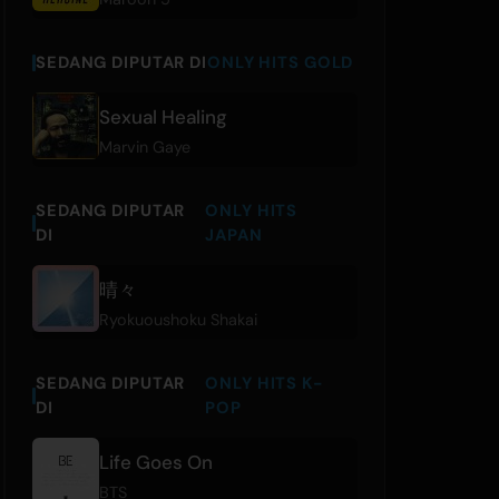
SEDANG DIPUTAR DI
ONLY HITS GOLD
Sexual Healing
Marvin Gaye
SEDANG DIPUTAR
ONLY HITS
DI
JAPAN
晴々
Ryokuoushoku Shakai
SEDANG DIPUTAR
ONLY HITS K-
DI
POP
Life Goes On
BTS