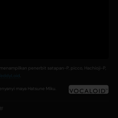
nampilkan penerbit satapan-P, picco, Hachioji-P,
TeddyLoid
.
 penyanyi maya Hatsune Miku.
部