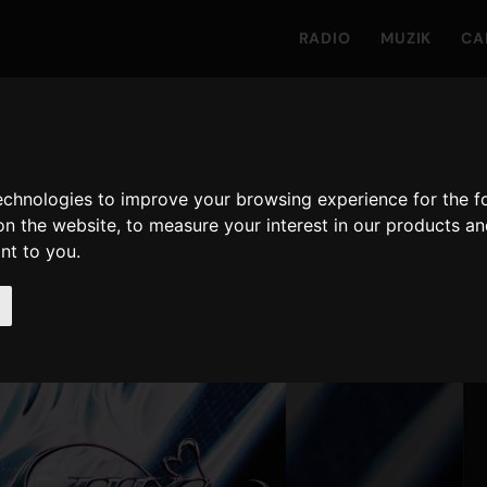
RADIO
MUZIK
CA
technologies to improve your browsing experience for the 
on the website
,
to measure your interest in our products a
ant to you
.