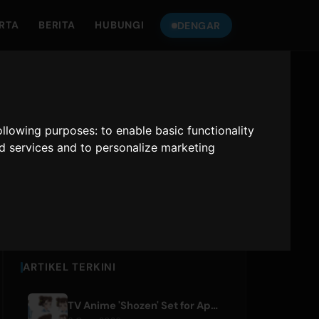
RTA
BERITA
HUBUNGI
DENGAR
DENGAR
ONLY HITS
KEPADA
JAPAN
following purposes:
to enable basic functionality
nd services and to personalize marketing
Only Hits Japan
Main
ARTIKEL TERKINI
TV Anime 'Shozen' Set for April 2027 Premiere on Fuji TV