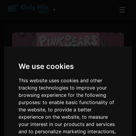
☰
▼
We use cookies
This website uses cookies and other
tracking technologies to improve your
browsing experience for the following
purposes:
to enable basic functionality of
Koresawa Umumkan Senarai
the website
,
to provide a better
Lagu untuk Mini Album 'PINK
experience on the website
,
to measure
your interest in our products and services
BEARS', Single Utama Bakal
and to personalize marketing interactions
,