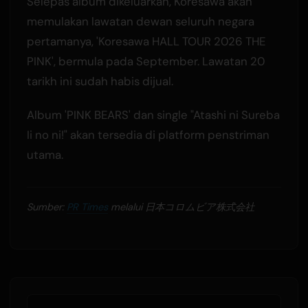
Selepas album dikeluarkan, Koresawa akan
memulakan lawatan dewan seluruh negara
pertamanya, 'Koresawa HALL TOUR 2026 THE
PINK', bermula pada September. Lawatan 20
tarikh ini sudah habis dijual.
Album 'PINK BEARS' dan single "Atashi ni Sureba
Ii no ni!" akan tersedia di platform penstriman
utama.
Sumber:
PR Times
melalui 日本コロムビア株式会社