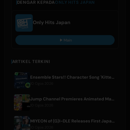
DENGAR KEPADA
ONLY HITS JAPAN
Only Hits Japan
Main
ARTIKEL TERKINI
Ensemble Stars!! Character Song 'Kitten Homie' by Ritsu Sakuma Releases Worldwide
10 Ogos 2026
Jump Channel Premieres Animated Manga for Three New Shonen Jump Series
10 Ogos 2026
MIYEON of (G)I-DLE Releases First Japanese Solo Single 'RUN AWAY'
10 Ogos 2026