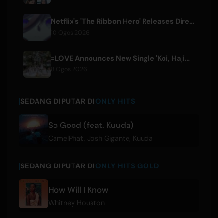
Netflix's 'The Ribbon Hero' Releases Director and Designer Interviews
10 Ogos 2026
=LOVE Announces New Single 'Koi, Hajimemashita.' and Tokyo Dome Concerts
8 Ogos 2026
SEDANG DIPUTAR DI
ONLY HITS
So Good (feat. Kuuda)
CamelPhat
,
Josh Gigante
,
Kuuda
SEDANG DIPUTAR DI
ONLY HITS GOLD
How Will I Know
Whitney Houston