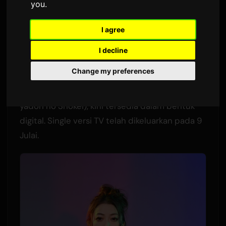
you
.
Oleh
Sam
9 Julai 2026
Diterjemahkan dari Bahasa Inggeris
I agree
1,494 pandangan
I decline
Change my preferences
Lagu tema pembukaan oleh Lia untuk anime
baru
Ibikona
, "Rain Shelter Aspiration" (Ama-
yadori no Shōkei), kini tersedia dalam bentuk
digital. Single versi TV telah dikeluarkan pada 9
Julai.