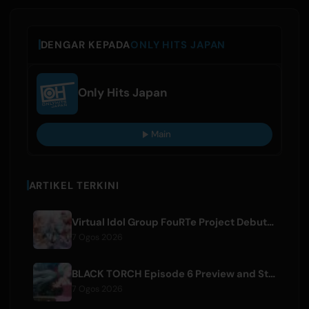
DENGAR KEPADA
ONLY HITS JAPAN
Only Hits Japan
Main
ARTIKEL TERKINI
Virtual Idol Group FouRTe Project Debuts with 'ALL IN' Album Produced by m-flo's ☆Taku Takahashi
7 Ogos 2026
BLACK TORCH Episode 6 Preview and Streaming Details
7 Ogos 2026