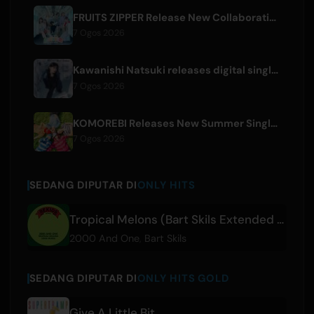
FRUITS ZIPPER Release New Collaboration Song '1,2,3,FOOOOUR'
7 Ogos 2026
Kawanishi Natsuki releases digital single 'Sayonara wa Ichiban Kirei na Atashi de'
7 Ogos 2026
KOMOREBI Releases New Summer Single 'Letsu Natsu'
7 Ogos 2026
SEDANG DIPUTAR DI
ONLY HITS
Tropical Melons (Bart Skils Extended Remix)
2000 And One
,
Bart Skils
SEDANG DIPUTAR DI
ONLY HITS GOLD
Give A Little Bit