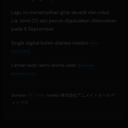
Lagu ini menampilkan gitar akustik dan vokal
Lia. Versi CD saiz penuh dijadualkan dikeluarkan
pada 9 September.
Single digital boleh diakses melalui
nex-
tone.link
.
Laman web rasmi anime ialah
ibikona-
anime.com
.
Sumber:
PR Times
melalui 株式会社アニメイトホールデ
ィングス