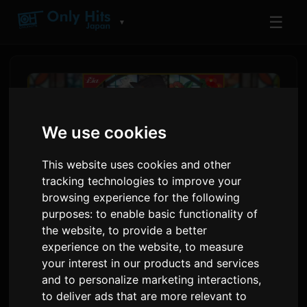
☰
▼
We use cookies
This website uses cookies and other
tracking technologies to improve your
browsing experience for the following
purposes:
to enable basic functionality of
the website
,
to provide a better
Lia Lancar Lagu Tema
experience on the website
,
to measure
Pembukaan Anime 'Rain
your interest in our products and services
and to personalize marketing interactions
,
Shelter Aspiration'
to deliver ads that are more relevant to