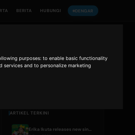
RTA
BERITA
HUBUNGI
DENGAR
DENGAR
ONLY HITS
KEPADA
JAPAN
following purposes:
to enable basic functionality
nd services and to personalize marketing
Only Hits Japan
Main
ARTIKEL TERKINI
Erika Ikuta releases new single 'Nyantokanyaruru' for children's book 'Fumikiri Neko'