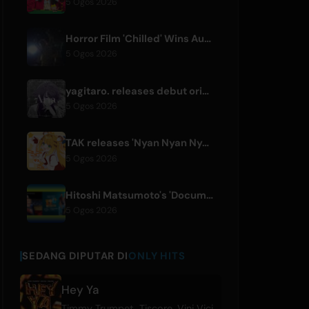
5 Ogos 2026
Horror Film 'Chilled' Wins Audience Award at Fantasia Festival
5 Ogos 2026
yagitaro. releases debut original single 'Aria.' with Suda Keina
5 Ogos 2026
TAK releases 'Nyan Nyan Nya Chunya' featuring Kotoha for Zenless Zone Zero
5 Ogos 2026
Hitoshi Matsumoto's 'Documental' Format to Launch US Version
5 Ogos 2026
SEDANG DIPUTAR DI
ONLY HITS
Hey Ya
Timmy Trumpet
,
Tiscore
,
Vini Vici