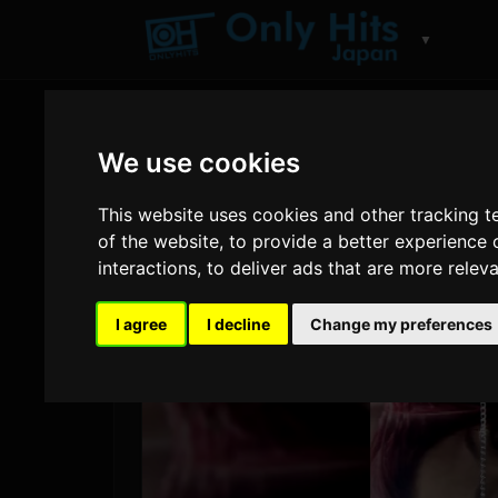
▼
We use cookies
This website uses cookies and other tracking 
of the website
,
to provide a better experience 
interactions
,
to deliver ads that are more relev
I agree
I decline
Change my preferences