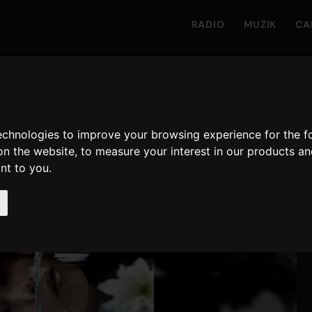
RADIO
MUZIK
CA
technologies to improve your browsing experience for the 
on the website
,
to measure your interest in our products a
ant to you
.