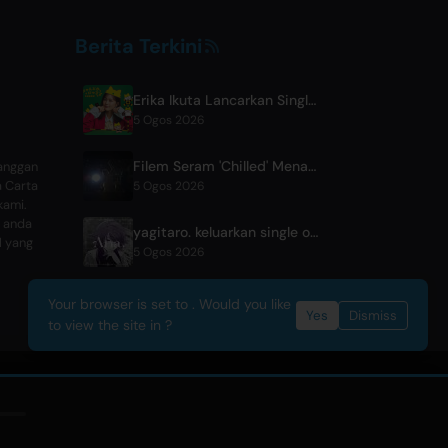
Berita Terkini
Erika Ikuta Lancarkan Single Baharu 'Nyantokanyaruru' untuk Buku Kanak-kanak 'Fumikiri Neko'
5 Ogos 2026
Filem Seram 'Chilled' Menang Anugerah Penonton di Festival Fantasia
langgan
a Carta
5 Ogos 2026
kami.
 anda
yagitaro. keluarkan single original sulung 'Aria.' bersama Suda Keina
l yang
5 Ogos 2026
Your browser is set to . Would you like
Yes
Dismiss
to view the site in ?
n