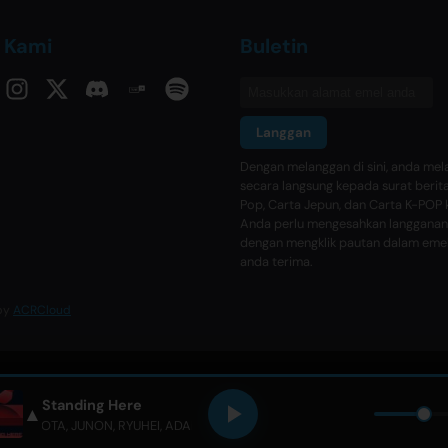
i Kami
Buletin
Langgan
Dengan melanggan di sini, anda me
secara langsung kepada surat berit
Pop, Carta Jepun, dan Carta K-POP 
Anda perlu mengesahkan langganan
dengan mengklik pautan dalam eme
anda terima.
 by
ACRCloud
Standing Here
▲
BMSG STRIKERS
,
SKY-HI
,
SOTA
,
JUNON
,
RYUHEI
,
ADAM
• Only Hits Japa