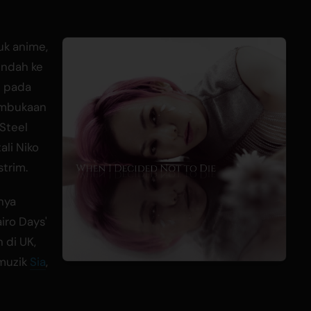
uk anime,
indah ke
u pada
pembukaan
 Steel
ali Niko
strim.
nya
airo Days'
 di UK,
 muzik
Sia
,