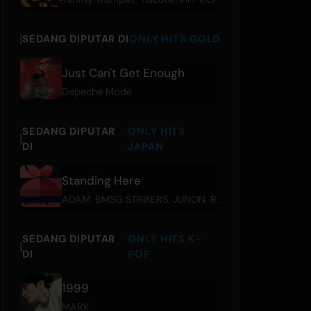
SEDANG DIPUTAR DI
ONLY HITS GOLD
Just Can't Get Enough
Depeche Mode
SEDANG DIPUTAR
ONLY HITS
DI
JAPAN
Standing Here
ADAM
,
BMSG STRIKERS
,
JUNON
,
RYUHEI
,
SKY-HI
,
SOTA
SEDANG DIPUTAR
ONLY HITS K-
DI
POP
1999
MARK