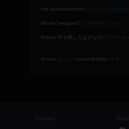
the bercedes menz:
lit.link
|
X
|
Instagr
Album "weapons":
Streaming/Links
Drama "夫を殺したはずなのに":
Official
Sumber:
PR Times
melalui 株式会社バップ
Pautan
Ikut