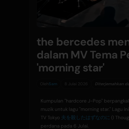
the bercedes me
dalam MV Tema 
'morning star'
Oleh
Sam
8 Julai 2026
Diterjemahkan da
Kumpulan "hardcore J-Pop" berpangkala
muzik untuk lagu "morning star." Lagu 
TV Tokyo
夫を殺したはずなのに
(I Thoug
perdana pada 6 Julai.