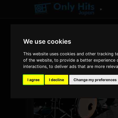
▼
We use cookies
This website uses cookies and other tracking 
of the website
,
to provide a better experience 
interactions
,
to deliver ads that are more relev
I agree
I decline
Change my preferences