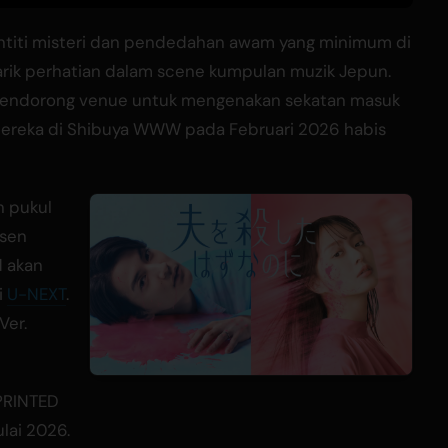
entiti misteri dan pendedahan awam yang minimum di
arik perhatian dalam scene kumpulan muzik Jepun.
mendorong venue untuk mengenakan sekatan masuk
mereka di Shibuya WWW pada Februari 2026 habis
n pukul
esen
d akan
i
U-NEXT
.
Ver.
"PRINTED
lai 2026.