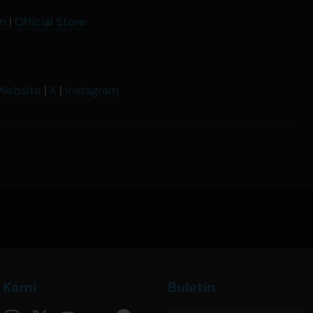
am
|
Official Store
 Website
|
X
|
Instagram
i Kami
Buletin