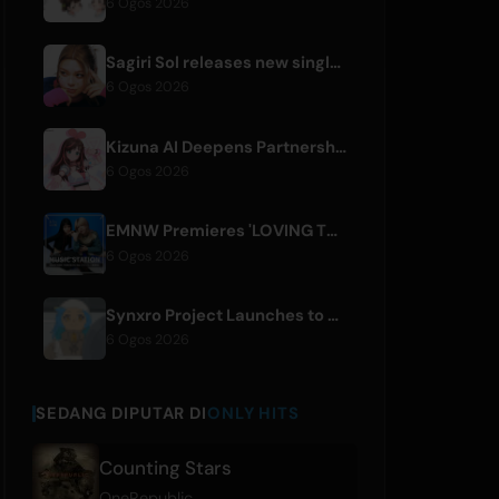
6 Ogos 2026
Sagiri Sol releases new single 'next to your love' after hiatus
6 Ogos 2026
Kizuna AI Deepens Partnership with Asobisystem Ahead of 10th Anniversary World Tour
6 Ogos 2026
EMNW Premieres 'LOVING TO GET US BY' Music Video on August 7
6 Ogos 2026
Synxro Project Launches to Create New IP from Fictional Anime Openings
6 Ogos 2026
SEDANG DIPUTAR DI
ONLY HITS
Counting Stars
OneRepublic