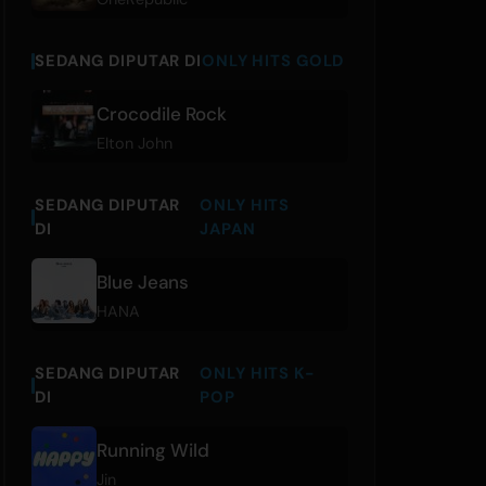
SEDANG DIPUTAR DI
ONLY HITS GOLD
Crocodile Rock
Elton John
SEDANG DIPUTAR
ONLY HITS
DI
JAPAN
Blue Jeans
HANA
SEDANG DIPUTAR
ONLY HITS K-
DI
POP
Running Wild
Jin