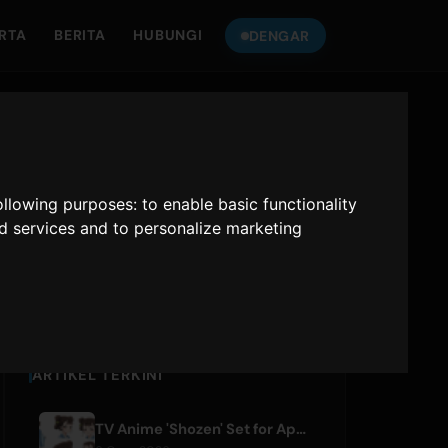
RTA
BERITA
HUBUNGI
DENGAR
DENGAR
ONLY HITS
KEPADA
JAPAN
following purposes:
to enable basic functionality
nd services and to personalize marketing
Only Hits Japan
Main
ARTIKEL TERKINI
TV Anime 'Shozen' Set for April 2027 Premiere on Fuji TV