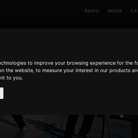
RADIO
MUZIK
CA
technologies to improve your browsing experience for the 
on the website
,
to measure your interest in our products a
ant to you
.