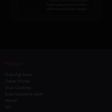
Radio yang menyeronokkan
dan mesra keluarga dengan
komedi, temubual, gosip
selebriti, dan muzik hebat
setiap hari.
Pautan
Hubungi Kami
Dasar Privasi
Urus Cookies
Iklan bersama kami
Merch
API