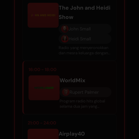
memastikan anda terus
menari.
The John and Heidi
Show
John Small
Heidi Small
Radio yang menyeronokkan
dan mesra keluarga dengan
komedi, temubual, gosip
selebriti, dan muzik hebat
setiap hari.
16:00 - 18:00
WorldMix
Rupert Palmer
Program radio hits global
selama dua jam yang
menggabungkan pelancaran
antarabangsa terkini dengan
klasik, lagu-lagu hit seketika,
21:00 - 24:00
dan permata tahun 80-an.
Dihoskan oleh Rupert
Airplay40
Palmer.