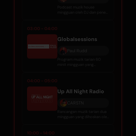
Podcast muzik house
mingguan oleh DJ dan pener
produk Kenn Colt yang
menampilkan lagu-lagu
terbaik daripada artis di
03:00 - 04:00
seluruh dunia setiap minggu.
Globalsessions
Paul Rudd
Program muzik tarian 60
minit mingguan yang
dihoskan oleh Paul Rudd,
menampilkan lagu-lagu
terhangat, campuran tetamu,
04:00 - 05:00
dan klasifikasi dari seluruh
dunia.
Up All Night Radio
CARSTN
Rancangan muzik tarian dua
mingguan yang dihoskan oleh
CARSTN. Rentak segar, DJ
tetamu antarabangsa, dan
suasana ceria untuk
10:00 - 14:00