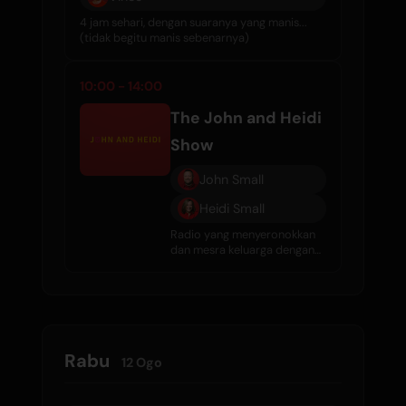
4 jam sehari, dengan suaranya yang manis...
(tidak begitu manis sebenarnya)
10:00 - 14:00
The John and Heidi
Show
John Small
Heidi Small
Radio yang menyeronokkan
dan mesra keluarga dengan
komedi, temubual, gosip
selebriti, dan muzik hebat
setiap hari.
Rabu
12 Ogo