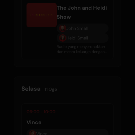
The John and Heidi
Show
John Small
Heidi Small
Radio yang menyeronokkan
dan mesra keluarga dengan
komedi, temubual, gosip
selebriti, dan muzik hebat
setiap hari.
Selasa
11 Ogo
06:00 - 10:00
Vince
Vince