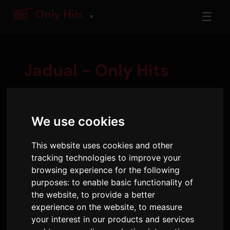
☰
▼
Jadual - Only Hits
Jumaat
We use cookies
7 Ogo
This website uses cookies and other
tracking technologies to improve your
06:00 - 10:00
browsing experience for the following
Vince
purposes:
to enable basic functionality of
the website
,
to provide a better
Vince
experience on the website
,
to measure
4 jam sehari, dengan suaranya yang manis...
your interest in our products and services
(tidak begitu manis sebenarnya)