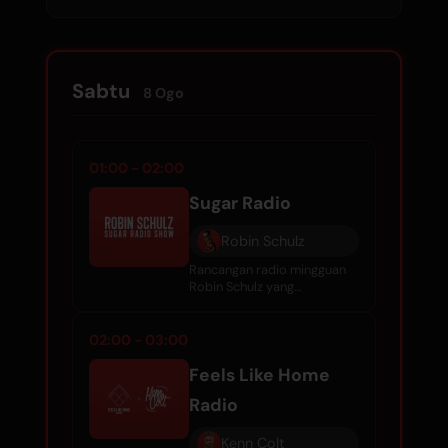
menampilkan 20 penyertaan teratas daripada
WARM Global Dance Radio Chart setiap
minggu.
Sabtu
8 Ogo
01:00 - 02:00
Sugar Radio
Robin Schulz
Rancangan radio mingguan
Robin Schulz yang
memaparkan muzik house
terkini, set DJ eksklusif, dan
lagu-lagu terpilih dari dunia
02:00 - 03:00
tarian global.
Feels Like Home
Radio
Kenn Colt