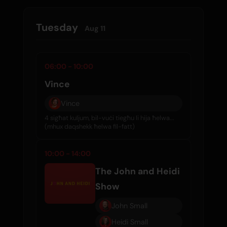
Tuesday
Aug 11
06:00 - 10:00
Vince
Vince
4 sigħat kuljum, bil-vuċi tiegħu li hija ħelwa...
(mhux daqshekk ħelwa fil-fatt)
10:00 - 14:00
The John and Heidi
Show
John Small
Heidi Small