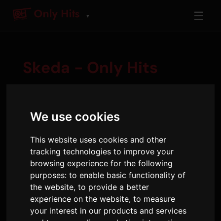
☰
▼
Skeda - Only Hits
Wednesday
We use cookies
Aug 5
This website uses cookies and other
tracking technologies to improve your
06:00 - 10:00
browsing experience for the following
Vince
purposes:
to enable basic functionality of
the website
,
to provide a better
Vince
experience on the website
,
to measure
4 sigħat kuljum, bil-vuċi tiegħu li hija ħelwa...
your interest in our products and services
(mhux daqshekk ħelwa fil-fatt)