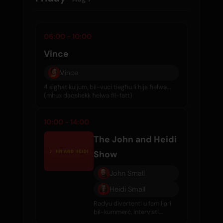
06:00 - 10:00
Vince
Vince
4 sigħat kuljum, bil-vuċi tiegħu li hija ħelwa...
(mhux daqshekk ħelwa fil-fatt)
10:00 - 14:00
The John and Heidi
Show
John Small
Heidi Small
Radyu divertenti u familjari
bil-kummerċ, intervisti,
gossip tas-sliema, u mużika