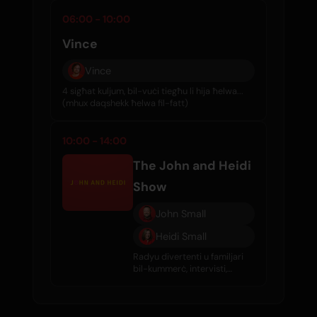
06:00 - 10:00
Vince
Vince
4 sigħat kuljum, bil-vuċi tiegħu li hija ħelwa...
(mhux daqshekk ħelwa fil-fatt)
10:00 - 14:00
The John and Heidi
Show
John Small
Heidi Small
Radyu divertenti u familjari
bil-kummerċ, intervisti,
gossip tas-sliema, u mużika
tajba kuljum.