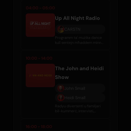
jinkludi l-aqwa tracċi, mixijiet
tal-guest, u klassiċi minn
04:00 - 05:00
madwar id-dinja.
Up All Night Radio
CARSTN
Programm ta' mużika dance
kull sentejn mħaddem minn
CARSTN. Ritmijiet friski, DJ
internationi mistiedna, u
vibraħ isfar biex iżommu lit-
10:00 - 14:00
tama miżmuma.
The John and Heidi
Show
John Small
Heidi Small
Radyu divertenti u familjari
bil-kummerċ, intervisti,
gossip tas-sliema, u mużika
tajba kuljum.
16:00 - 18:00