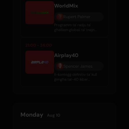
WorldMix
Rupert Palmer
Programm ta' radju ta'
għalliem globali ta' tnejn
sigħat li jħallat l-aħħar rilaxxi
internazzjonali mal-klassiċi,
one-hit wonders, u ġojjelli
21:00 - 24:00
mill-80s. Mħaddem minn
Rupert Palmer.
Airplay40
Spencer James
Il-konteġġ definitiv ta' kull
ġimgħa tal-40 ikbar
kanzunetta fuq l-arja.
Monday
Aug 10