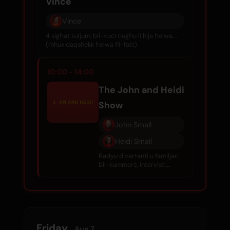
Vince
Vince
4 sigħat kuljum, bil-vuċi tiegħu li hija ħelwa...
(mhux daqshekk ħelwa fil-fatt)
10:00 - 14:00
The John and Heidi
Show
John Small
Heidi Small
Radyu divertenti u familjari
bil-kummerċ, intervisti,
gossip tas-sliema, u mużika
tajba kuljum.
Friday
Aug 7