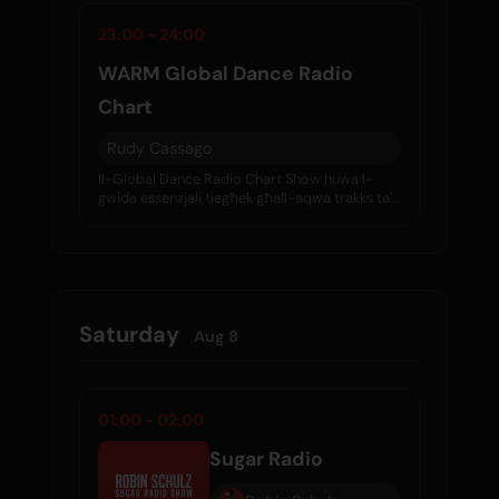
tajba kuljum.
23:00 - 24:00
WARM Global Dance Radio
Chart
Rudy Cassago
Il-Global Dance Radio Chart Show huwa l-
gwida essenzjali tiegħek għall-aqwa trakks ta'
dance fid-dinja, ippjanati fir-radju. Aħna
nispezzjonaw it-top 20 ta' entry mill-WARM
Global Dance Radio Chart kull ġimgħa.
Saturday
Aug 8
01:00 - 02:00
Sugar Radio