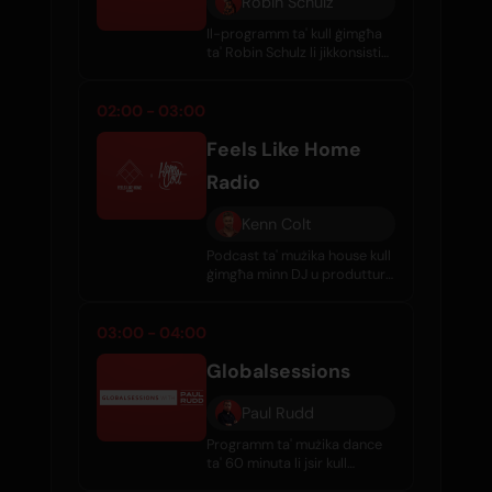
Robin Schulz
Il-programm ta' kull ġimgħa
ta' Robin Schulz li jikkonsisti
f'lejlet mużika house l-ġdida,
sets esklussivi ta' DJs, u
kanzunetti magħżula minn
02:00 - 03:00
xena ta' żfin globali.
Feels Like Home
Radio
Kenn Colt
Podcast ta' mużika house kull
ġimgħa minn DJ u produttur
Kenn Colt li j-featureja l-
aqwa kanzunetti minn artisti
madwar id-dinja kull ġimgħa.
03:00 - 04:00
Globalsessions
Paul Rudd
Programm ta' mużika dance
ta' 60 minuta li jsir kull
ġimgħa, imexxi Paul Rudd, li