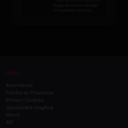
Radyu divertenti u familjari
bil-kummerċ, intervisti,
gossip tas-sliema, u mużika
tajba kuljum.
Links
Ikkuntatuna
Politika ta' Privatezza
Iffirma l-Cookies
Jippubblika miegħna
Merch
API