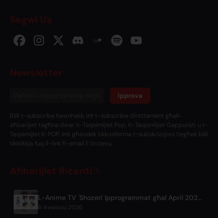
Segwi Us
Newsletter
Ipprova
Billi t-subscribe hawnhekk, int t-subscribe direttament għall-
aħbarijiet tagħna dwar it-Taqsimijiet Pop, it-Taqsimijiet Ġappuniżi, u t-
Taqsimijiet K-POP. Inti għandek tikkonferma t-subskrizzjoni tiegħek billi
tikklikkja fuq il-link fl-email li tirċievu.
Aħbarijiet Riċenti
L-Anime TV 'Shozen' Ipprogrammat għal April 2027 fuq Fuji TV
6 Awwissu 2026