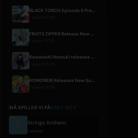
BLACK TORCH Episode 6 Preview and Streaming Details
7 august 2026
FRUITS ZIPPER Release New Collaboration Song '1,2,3,FOOOOUR'
7 august 2026
Kawanishi Natsuki releases digital single 'Sayonara wa Ichiban Kirei na Atashi de'
7 august 2026
KOMOREBI Releases New Summer Single 'Letsu Natsu'
7 august 2026
NÅ SPILLER VI PÅ
ONLY HITS
Strings Anthem
Leblanc