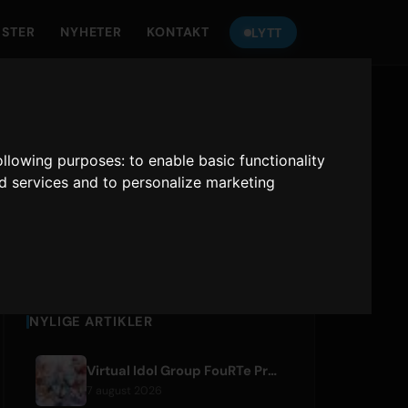
ISTER
NYHETER
KONTAKT
LYTT
LYTT TIL
ONLY HITS JAPAN
following purposes:
to enable basic functionality
nd services and to personalize marketing
Only Hits Japan
Spill
NYLIGE ARTIKLER
Virtual Idol Group FouRTe Project Debuts with 'ALL IN' Album Produced by m-flo's ☆Taku Takahashi
7 august 2026