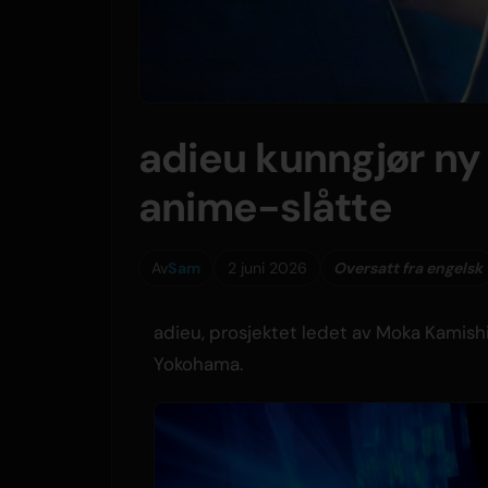
adieu kunngjør ny
anime-slåtte
Av
Sam
2 juni 2026
Oversatt fra engelsk
adieu, prosjektet ledet av Moka Kamish
Yokohama.