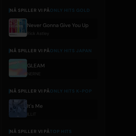
NÅ SPILLER VI PÅ
ONLY HITS GOLD
Never Gonna Give You Up
Rick Astley
NÅ SPILLER VI PÅ
ONLY HITS JAPAN
GLEAM
NERNE
NÅ SPILLER VI PÅ
ONLY HITS K-POP
It's Me
ILLIT
NÅ SPILLER VI PÅ
TOP HITS