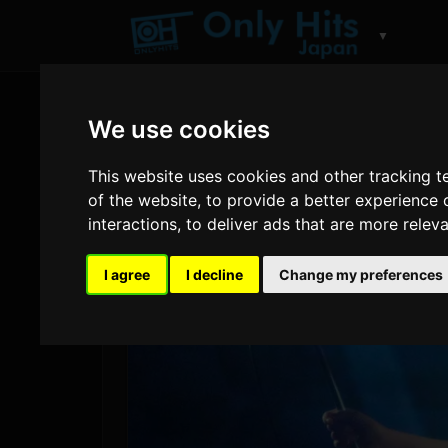
▼
We use cookies
This website uses cookies and other tracking 
of the website
,
to provide a better experience 
interactions
,
to deliver ads that are more relev
I agree
I decline
Change my preferences