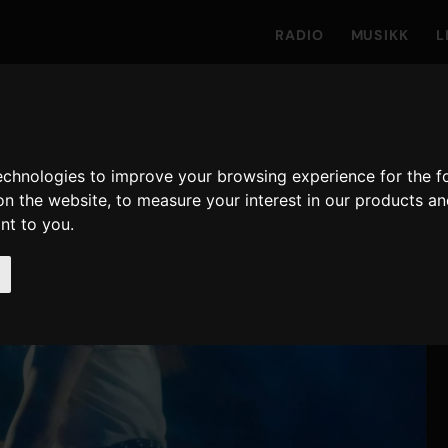
RADIO
MUSIKK
L
technologies to improve your browsing experience for the 
on the website
,
to measure your interest in our products a
ant to you
.