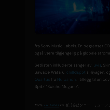
fra Sony Music Labels. En begrenset C
også være tilgjengelig på globale strø
Setlisten inkluderte sanger av
luvis
, Skir
Sawabe Wataru,
chilldspot
's Hiyagen, o
Quartus
fra
Nulbarich
, i tillegg til en co
Spitz' "Suichu Megane".
Kilde:
PR Times
via 株式会社ソニー・ミュージ