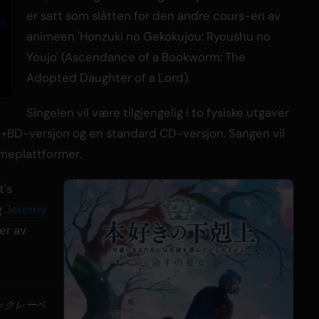
er satt som slåtten for den andre cours-en av
animeen 'Honzuki no Gekokujou: Ryoushu no
Youjo' (Ascendance of a Bookworm: The
Adopted Daughter of a Lord).
Singelen vil være tilgjengelig i to fysiske utgaver
D+BD-versjon og en standard CD-versjon. Sangen vil
mmeplattformer.
t's
g
Jeremy
ver av
ックレーベ