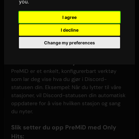
you
.
I agree
I decline
Change my preferences
Vis frem hva du lytter til
PreMiD er et enkelt, konfigurerbart verktøy
som lar deg vise hva du gjør i Discord-
statusen din. Eksempel: Når du lytter til våre
stasjoner, vil Discord-statusen din automatisk
oppdatere for å vise hvilken stasjon og sang
du nyter.
Slik setter du opp PreMiD med Only
Hits: