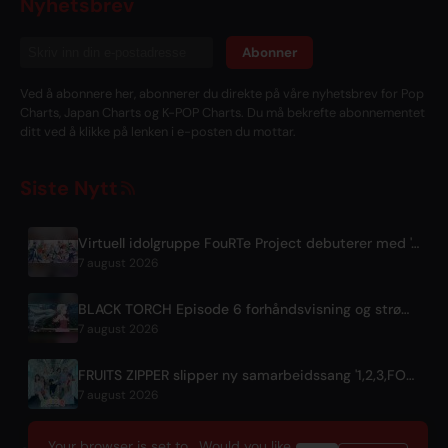
Nyhetsbrev
Abonner
Ved å abonnere her, abonnerer du direkte på våre nyhetsbrev for Pop
Charts, Japan Charts og K-POP Charts. Du må bekrefte abonnementet
ditt ved å klikke på lenken i e-posten du mottar.
Siste Nytt
Virtuell idolgruppe FouRTe Project debuterer med 'ALL IN'-album produsert av m-flos ☆Taku Takahashi
7 august 2026
BLACK TORCH Episode 6 forhåndsvisning og strømmedetaljer
7 august 2026
FRUITS ZIPPER slipper ny samarbeidssang '1,2,3,FOOOOUR'
7 august 2026
Your browser is set to . Would you like