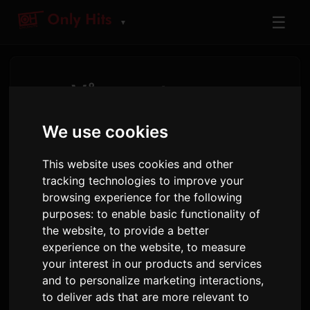
☰
▼
Våre partnere
Samarbeider for å forbedre din
We use cookies
opplevelse
This website uses cookies and other
tracking technologies to improve your
browsing experience for the following
PreMiD-integrasjon
purposes:
to enable basic functionality of
the website
,
to provide a better
experience on the website
,
to measure
your interest in our products and services
and to personalize marketing interactions
,
to deliver ads that are more relevant to