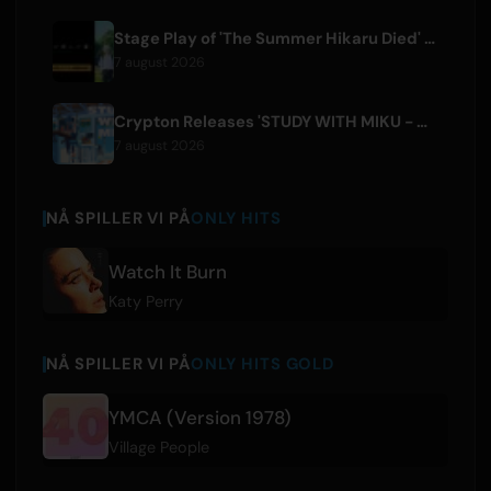
Stage Play of 'The Summer Hikaru Died' Streams Globally for Free on ABEMA
7 august 2026
Crypton Releases 'STUDY WITH MIKU - part6 -' Instrumental BGM Video
7 august 2026
NÅ SPILLER VI PÅ
ONLY HITS
Watch It Burn
Katy Perry
NÅ SPILLER VI PÅ
ONLY HITS GOLD
YMCA (Version 1978)
Village People