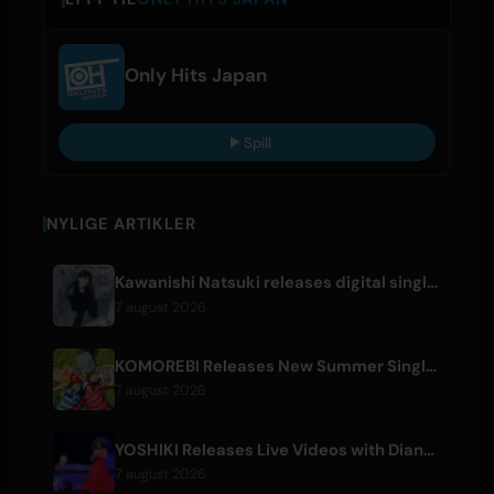
Only Hits Japan
Spill
NYLIGE ARTIKLER
Kawanishi Natsuki releases digital single 'Sayonara wa Ichiban Kirei na Atashi de'
7 august 2026
KOMOREBI Releases New Summer Single 'Letsu Natsu'
7 august 2026
YOSHIKI Releases Live Videos with Diana Ross and KORN's Jonathan Davis
7 august 2026