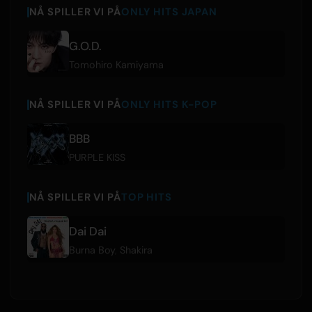
NÅ SPILLER VI PÅ
ONLY HITS JAPAN
G.O.D.
Tomohiro Kamiyama
NÅ SPILLER VI PÅ
ONLY HITS K-POP
BBB
PURPLE KISS
NÅ SPILLER VI PÅ
TOP HITS
Dai Dai
Burna Boy
,
Shakira