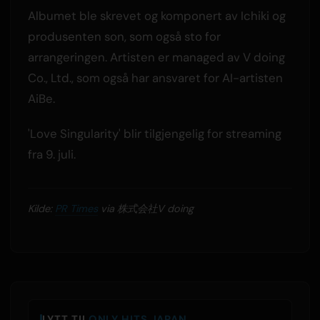
Albumet ble skrevet og komponert av Ichiki og
produsenten son, som også sto for
arrangeringen. Artisten er managed av V doing
Co., Ltd., som også har ansvaret for AI-artisten
AiBe.
'Love Singularity' blir tilgjengelig for streaming
fra 9. juli.
Kilde:
PR Times
via 株式会社V doing
LYTT TIL
ONLY HITS JAPAN