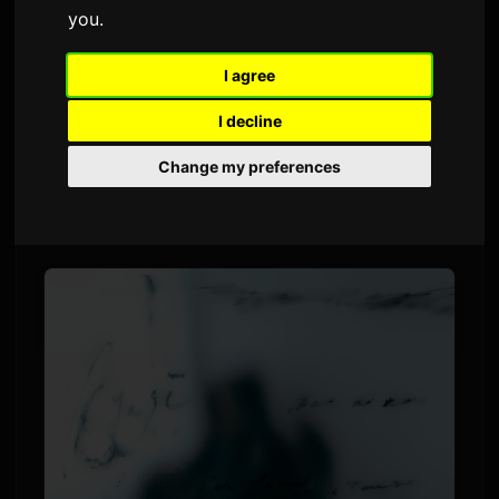
you
.
Av
Sam
3 juni 2026
Oversatt fra engelsk
2,252 visninger
I agree
I decline
Ayase, komponisten bak
YOASOBI
, har sluppet
musikkvideoen for sin sang "うるさ." Videoen
Change my preferences
hadde premiere på YouTube i dag klokka 20:00
japansk tid.