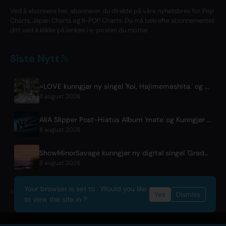
Ved å abonnere her, abonnerer du direkte på våre nyhetsbrev for Pop
Charts, Japan Charts og K-POP Charts. Du må bekrefte abonnementet
ditt ved å klikke på lenken i e-posten du mottar.
Siste Nytt
=LOVE kunngjør ny singel 'Koi, Hajimemashita.' og Tokyo Dome-konserter
8 august 2026
AliA Slipper Post-Hiatus Album 'mate' og Kunngjør Tokyo-konsert
8 august 2026
ShowMinorSavage kunngjør ny digital singel 'Gradation'
8 august 2026
Your browser is set to . Would you like
© 2026 OnlyHit. All rights reserved. - Metadata provided by
ACRCloud
Yes
Dismiss
to view the site in ?