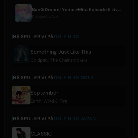
BanG Dream! Yume∞Mita Episode 8 Live Clip Released
8 august 2026
NÅ SPILLER VI PÅ
ONLY HITS
Something Just Like This
Coldplay
,
The Chainsmokers
NÅ SPILLER VI PÅ
ONLY HITS GOLD
September
Earth
,
Wind & Fire
NÅ SPILLER VI PÅ
ONLY HITS JAPAN
CLASSIC