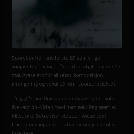
Sporet er fra hans første EP som singer-
songwriter, "dialogue," som ble utgitt digitalt 27.
mai. Ayase sto for all tekst, komposisjon,
arrangering og vokal på fem-sporsprosjektet.
"うるさ"-musikkvideoen er Ayses første solo
live-action-video med ham selv. Regissert av
Mitsutaku Seto, viser videoen Ayase som
framfører sangen mens han er omgitt av ulike
karakterer.