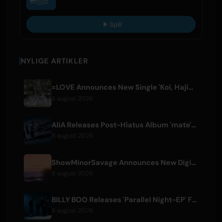
Spill
NYLIGE ARTIKLER
=LOVE Announces New Single 'Koi, Hajimemashita.' and Tokyo Dome Concerts
8 august 2026
AliA Releases Post-Hiatus Album 'mate', Announces Tokyo Live
8 august 2026
ShowMinorSavage Announces New Digital Single 'Gradation'
8 august 2026
BILLY BOO Releases 'Parallel Night-EP' Featuring TV Drama Theme Song
8 august 2026