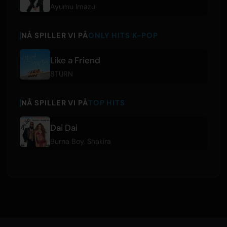
Ayumu Imazu
NÅ SPILLER VI PÅ
ONLY HITS K-POP
Like a Friend
8TURN
NÅ SPILLER VI PÅ
TOP HITS
Dai Dai
Burna Boy
,
Shakira