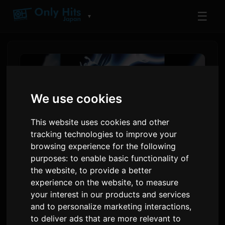
☰
▼
We use cookies
This website uses cookies and other
tracking technologies to improve your
browsing experience for the following
purposes:
to enable basic functionality of
the website
,
to provide a better
BEYOND BORDERs-
experience on the website
,
to measure
prosjektet debuterer på
your interest in our products and services
and to personalize marketing interactions
,
Anime Expo, med Grimes og
to deliver ads that are more relevant to