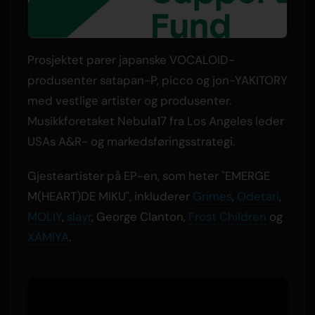
Prosjektet parer japanske VOCALOID-
produsenter satapan-P, picco og jon-YAKITORY
med vestlige artister og produsenter.
Musikkforetaket Nebula17 fra Los Angeles leder
USAs A&R- og markedsføringsstrategi.
Gjesteartister på EP-en, som heter "EMERGE
M(HEART)DE MIKU", inkluderer
Grimes
,
Odetari
,
MOLIY
,
slayr
, George Clanton,
Frost Children
og
XAMIYA
.