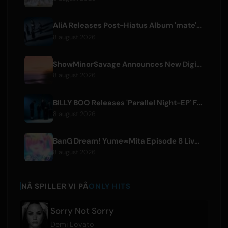
AliA Releases Post-Hiatus Album 'mate', Announces Tokyo Live
8 august 2026
ShowMinorSavage Announces New Digital Single 'Gradation'
8 august 2026
BILLY BOO Releases 'Parallel Night-EP' Featuring TV Drama Theme Song
8 august 2026
BanG Dream! Yume∞Mita Episode 8 Live Clip Released
8 august 2026
NÅ SPILLER VI PÅ
ONLY HITS
Sorry Not Sorry
Demi Lovato