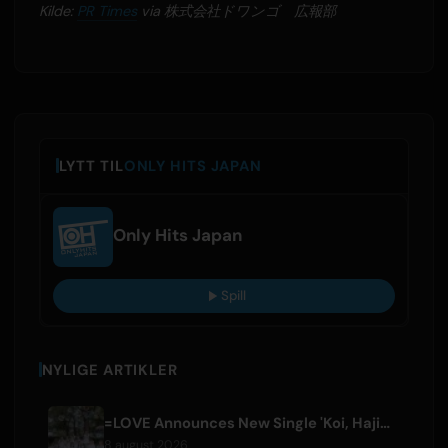
Kilde:
PR Times
via 株式会社ドワンゴ 広報部
LYTT TIL
ONLY HITS JAPAN
Only Hits Japan
Spill
NYLIGE ARTIKLER
=LOVE Announces New Single 'Koi, Hajimemashita.' and Tokyo Dome Concerts
8 august 2026