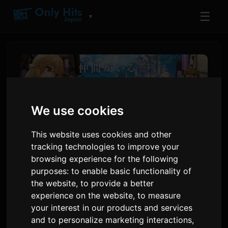
☰
▼
We use cookies
This website uses cookies and other
tracking technologies to improve your
browsing experience for the following
purposes:
to enable basic functionality of
‘Leave This to Me and Go
the website
,
to provide a better
Ahead’-animeen er lagt til to
experience on the website
,
to measure
your interest in our products and services
nye stemmeskuespillere
and to personalize marketing interactions
,