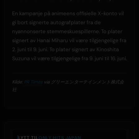
En kampanje på animeens offisielle X-konto vil
gi bort signerte autografplater fra de
nyannonserte stemmeskuespillerne. To plater
signert av Hanai Miharu vil være tilgjengelige fra
2. juni til 9. juni. To plater signert av Kinoshita
Suzuna vil være tilgjengelige fra 9. juni til 16. juni.
Kilde:
PR Times
via グリーエンターテインメント株式会
社
LYTT TIL
ONLY HITS JAPAN