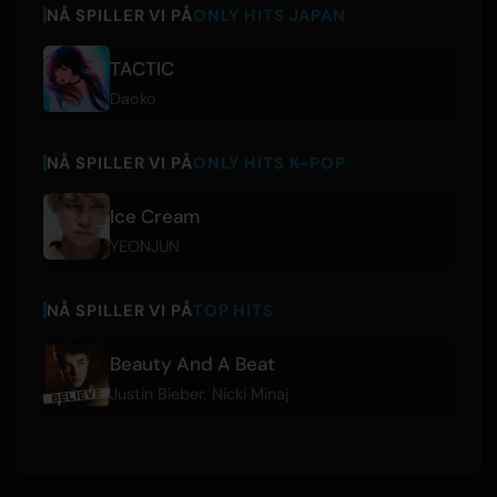
NÅ SPILLER VI PÅ
ONLY HITS JAPAN
TACTIC
Daoko
NÅ SPILLER VI PÅ
ONLY HITS K-POP
Ice Cream
YEONJUN
NÅ SPILLER VI PÅ
TOP HITS
Beauty And A Beat
Justin Bieber
,
Nicki Minaj