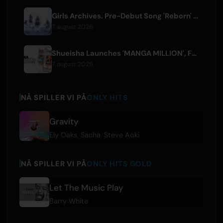
Girls Archives. Pre-Debut Song 'Reborn' is Theme for Netflix Film
7 august 2026
Shueisha Launches 'MANGA MILLION', Free Global Library of 400 Manga Titles
7 august 2026
NÅ SPILLER VI PÅ
ONLY HITS
Gravity
Ely Oaks
,
Sacha
,
Steve Aoki
NÅ SPILLER VI PÅ
ONLY HITS GOLD
Let The Music Play
Barry White