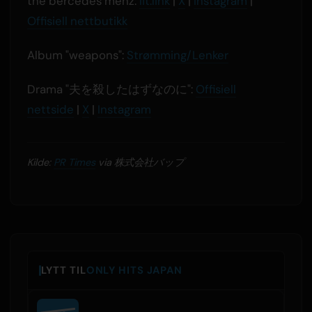
the bercedes menz:
lit.link
|
X
|
Instagram
|
Offisiell nettbutikk
Album "weapons":
Strømming/Lenker
Drama "夫を殺したはずなのに":
Offisiell
nettside
|
X
|
Instagram
Kilde:
PR Times
via 株式会社バップ
LYTT TIL
ONLY HITS JAPAN