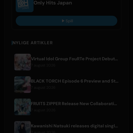
Only Hits Japan
Spill
NYLIGE ARTIKLER
Virtual Idol Group FouRTe Project Debuts with 'ALL IN' Album Produced by m-flo's ☆Taku Takahashi
7 august 2026
BLACK TORCH Episode 6 Preview and Streaming Details
7 august 2026
FRUITS ZIPPER Release New Collaboration Song '1,2,3,FOOOOUR'
7 august 2026
Kawanishi Natsuki releases digital single 'Sayonara wa Ichiban Kirei na Atashi de'
7 august 2026