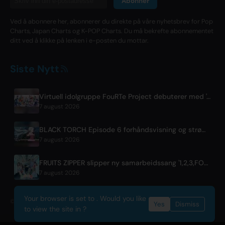
Abonner
Ved å abonnere her, abonnerer du direkte på våre nyhetsbrev for Pop
Charts, Japan Charts og K-POP Charts. Du må bekrefte abonnementet
ditt ved å klikke på lenken i e-posten du mottar.
Siste Nytt
Virtuell idolgruppe FouRTe Project debuterer med 'ALL IN'-album produsert av m-flos ☆Taku Takahashi
7 august 2026
BLACK TORCH Episode 6 forhåndsvisning og strømmedetaljer
7 august 2026
FRUITS ZIPPER slipper ny samarbeidssang '1,2,3,FOOOOUR'
7 august 2026
Your browser is set to . Would you like
© 2026 OnlyHit. All rights reserved. - Metadata provided by
ACRCloud
Yes
Dismiss
to view the site in ?