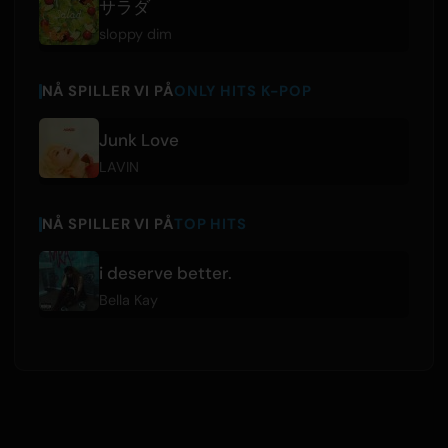
サラダ
sloppy dim
NÅ SPILLER VI PÅ
ONLY HITS K-POP
Junk Love
LAVIN
NÅ SPILLER VI PÅ
TOP HITS
i deserve better.
Bella Kay