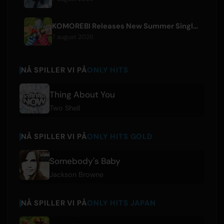
KOMOREBI Releases New Summer Single 'Letsu Natsu'
7 august 2026
NÅ SPILLER VI PÅ
ONLY HITS
Thing About You
Two Shell
NÅ SPILLER VI PÅ
ONLY HITS GOLD
Somebody's Baby
Jackson Browne
NÅ SPILLER VI PÅ
ONLY HITS JAPAN