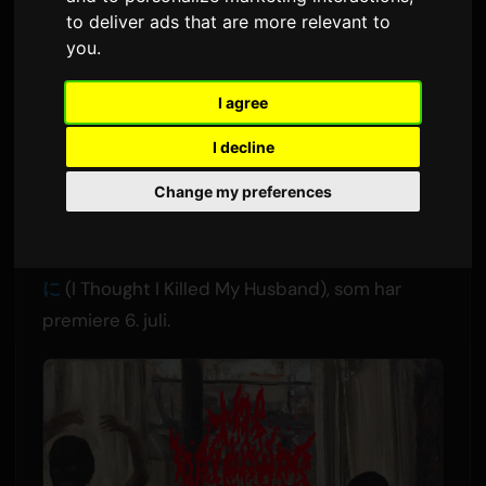
'morning star'
to deliver ads that are more relevant to
you
.
Av
Sam
8 juli 2026
Oversatt fra engelsk
1,632 visninger
I agree
I decline
Den Tokyo-baserte "hardcore J-Pop"-gruppen
the bercedes menz har sluppet musikvideoen
Change my preferences
for "morning star." Låten er åpningstemao for
TV Tokyos nye dramaserie
夫を殺したはずなの
に
(I Thought I Killed My Husband), som har
premiere 6. juli.