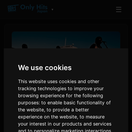
☰
▼
We use cookies
This website uses cookies and other
tracking technologies to improve your
browsing experience for the following
purposes:
to enable basic functionality of
the bercedes menz avslører
the website
,
to provide a better
ansiktene i musikvideoen til
experience on the website
,
to measure
dramats åpningstema
your interest in our products and services
and to personalize marketing interactions
,