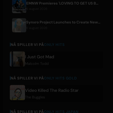
EMNW Premieres 'LOVING TO GET US BY' Music Video on August 7
6 august 2026
Synxro Project Launches to Create New IP from Fictional Anime Openings
6 august 2026
NÅ SPILLER VI PÅ
ONLY HITS
I Just Got Mad
Malcolm Todd
NÅ SPILLER VI PÅ
ONLY HITS GOLD
Video Killed The Radio Star
The Buggles
NÅ SPILLER VI PÅ
ONLY HITS JAPAN