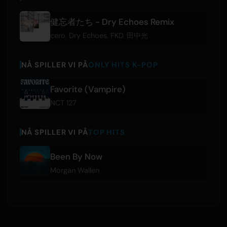
健忘者たち - Dry Echoes Remix
cero
,
Dry Echoes
,
FKD
,
田中光
NÅ SPILLER VI PÅ
ONLY HITS K-POP
Favorite (Vampire)
NCT 127
NÅ SPILLER VI PÅ
TOP HITS
Been By Now
Morgan Wallen