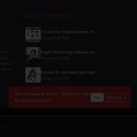
Laatste Nieuws
TV-anime 'Shozen' komt in april 2027 uit op Fuji TV
6 augustus 2026
Sagiri Sol brengt nieuwe single 'next to your love' uit na pauze
 je je
harts
6 augustus 2026
moet je
link in
Kizuna AI versterkt partnerschap met Asobisystem voorafgaand aan 10e jubileumwereldtournee
6 augustus 2026
Your browser is set to . Would you like
Yes
Dismiss
to view the site in ?