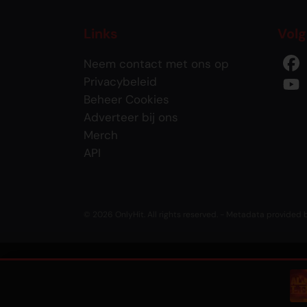
Links
Volg
Neem contact met ons op
Privacybeleid
Beheer Cookies
Adverteer bij ons
Merch
API
© 2026 OnlyHit. All rights reserved. - Metadata provided
HUTS
,
WHAT EVA
•