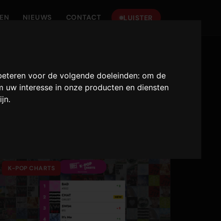
TEN
NIEUWS
CONTACT
LUISTER
beteren voor de volgende doeleinden:
om de
 uw interesse in onze producten en diensten
ijn
.
 trends
K-POP CHARTS