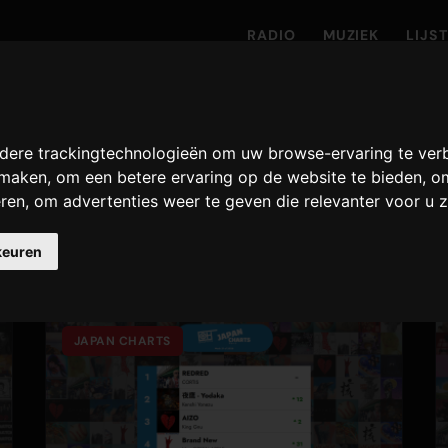
RADIO
MUZIEK
LIJS
Muziek Charts
dere trackingtechnologieën om uw browse-ervaring te ver
e maken
,
om een betere ervaring op de website te bieden
,
om
eren
,
om advertenties weer te geven die relevanter voor u z
op de hoogte van de nieuwste muziek ranglijsten en
keuren
JAPAN CHARTS