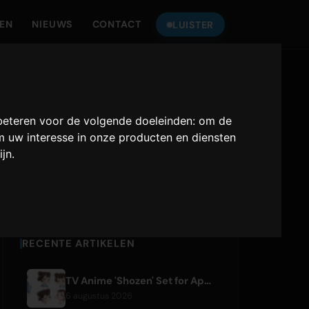
TEN
NIEUWS
CONTACT
LUISTER
LUISTER NAAR
ONLY HITS JAPAN
beteren voor de volgende doeleinden:
om de
 uw interesse in onze producten en diensten
Only Hits Japan
ijn
.
Afspelen
RECENTE ARTIKELEN
TV Anime 'Shozen' Set for April 2027 Premiere on Fuji TV
6 augustus 2026