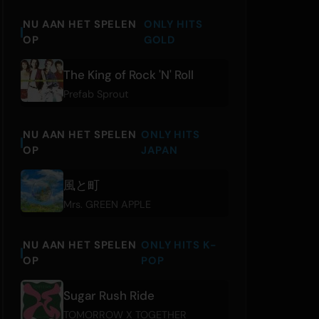
NU AAN HET SPELEN
ONLY HITS
OP
GOLD
The King of Rock 'N' Roll
Prefab Sprout
NU AAN HET SPELEN
ONLY HITS
OP
JAPAN
風と町
Mrs. GREEN APPLE
NU AAN HET SPELEN
ONLY HITS K-
OP
POP
Sugar Rush Ride
TOMORROW X TOGETHER