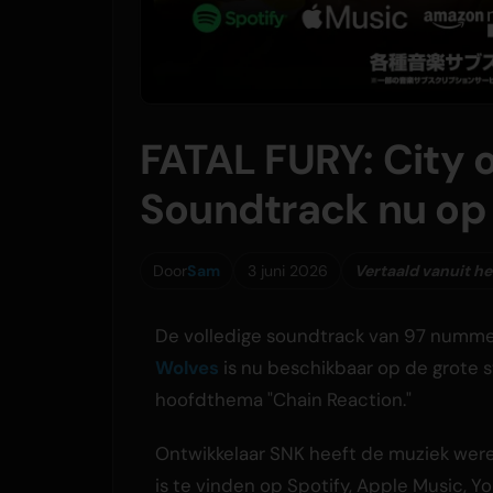
FATAL FURY: City 
Soundtrack nu op
Door
Sam
3 juni 2026
Vertaald vanuit he
De volledige soundtrack van 97 numme
Wolves
is nu beschikbaar op de grote 
hoofdthema "Chain Reaction."
Ontwikkelaar SNK heeft de muziek were
is te vinden op Spotify, Apple Music, 