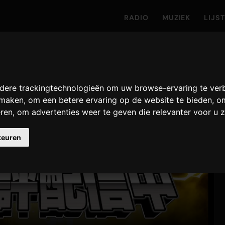
RADIO
MUZIEK
LIJS
dere trackingtechnologieën om uw browse-ervaring te ver
e maken
,
om een betere ervaring op de website te bieden
,
om
eren
,
om advertenties weer te geven die relevanter voor u z
keuren