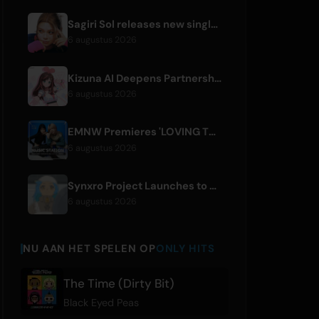
Sagiri Sol releases new single 'next to your love' after hiatus
6 augustus 2026
Kizuna AI Deepens Partnership with Asobisystem Ahead of 10th Anniversary World Tour
6 augustus 2026
EMNW Premieres 'LOVING TO GET US BY' Music Video on August 7
6 augustus 2026
Synxro Project Launches to Create New IP from Fictional Anime Openings
6 augustus 2026
NU AAN HET SPELEN OP
ONLY HITS
The Time (Dirty Bit)
Black Eyed Peas