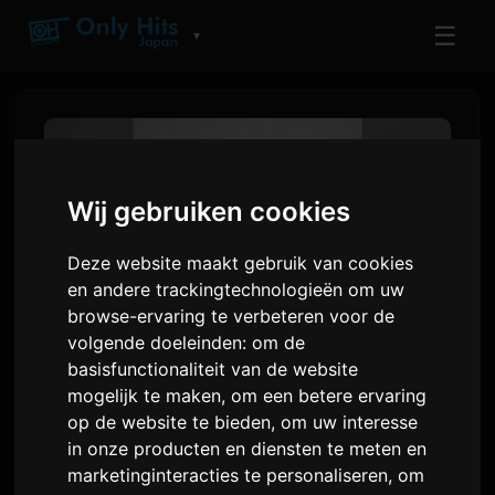
☰
▼
Wij gebruiken cookies
Deze website maakt gebruik van cookies
en andere trackingtechnologieën om uw
browse-ervaring te verbeteren voor de
volgende doeleinden:
om de
basisfunctionaliteit van de website
PES van RIP SLYME brengt
mogelijk te maken
,
om een betere ervaring
op de website te bieden
,
om uw interesse
nieuwe EP 'PES Part III' uit
in onze producten en diensten te meten en
marketinginteracties te personaliseren
,
om
Door
Sam
7 juli 2026