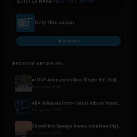
LUISTER NAAR
ONLY HITS JAPAN
Only Hits Japan
Afspelen
RECENTE ARTIKELEN
=LOVE Announces New Single 'Koi, Hajimemashita.' and Tokyo Dome Concerts
8 augustus 2026
AliA Releases Post-Hiatus Album 'mate', Announces Tokyo Live
8 augustus 2026
ShowMinorSavage Announces New Digital Single 'Gradation'
8 augustus 2026