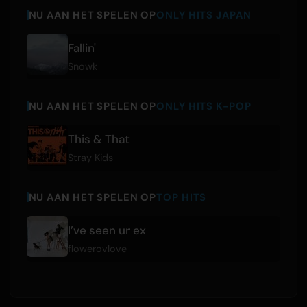
NU AAN HET SPELEN OP
ONLY HITS JAPAN
Fallin'
Snowk
NU AAN HET SPELEN OP
ONLY HITS K-POP
This & That
Stray Kids
NU AAN HET SPELEN OP
TOP HITS
I’ve seen ur ex
flowerovlove