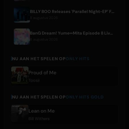
BILLY BOO Releases 'Parallel Night-EP' Featuring TV Drama Theme Song
8 augustus 2026
BanG Dream! Yume∞Mita Episode 8 Live Clip Released
8 augustus 2026
NU AAN HET SPELEN OP
ONLY HITS
Proud of Me
Toosii
NU AAN HET SPELEN OP
ONLY HITS GOLD
Lean on Me
Bill Withers