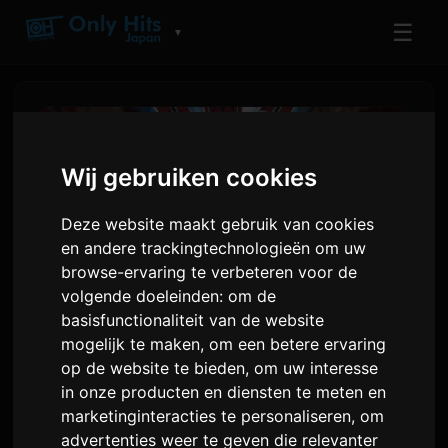
☰
▼
Wij gebruiken cookies
Deze website maakt gebruik van cookies
en andere trackingtechnologieën om uw
browse-ervaring te verbeteren voor de
volgende doeleinden:
om de
basisfunctionaliteit van de website
mogelijk te maken
,
om een betere ervaring
The Prince of Tennis Anime
op de website te bieden
,
om uw interesse
Start 25e Jubileumjaar
in onze producten en diensten te meten en
marketinginteracties te personaliseren
,
om
advertenties weer te geven die relevanter
Door
Sam
4 juni 2026