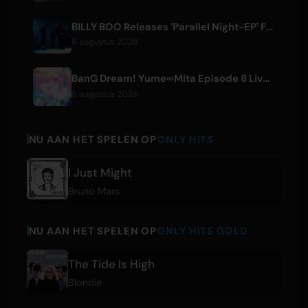
BILLY BOO Releases 'Parallel Night-EP' Featuring TV Drama Theme Song
8 augustus 2026
BanG Dream! Yume∞Mita Episode 8 Live Clip Released
8 augustus 2026
NU AAN HET SPELEN OP
ONLY HITS
I Just Might
Bruno Mars
NU AAN HET SPELEN OP
ONLY HITS GOLD
The Tide Is High
Blondie