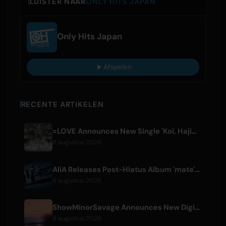
LUISTER NAAR
ONLY HITS JAPAN
Only Hits Japan
Afspelen
RECENTE ARTIKELEN
=LOVE Announces New Single 'Koi, Hajimemashita.' and Tokyo Dome Concerts
8 augustus 2026
AliA Releases Post-Hiatus Album 'mate', Announces Tokyo Live
8 augustus 2026
ShowMinorSavage Announces New Digital Single 'Gradation'
8 augustus 2026