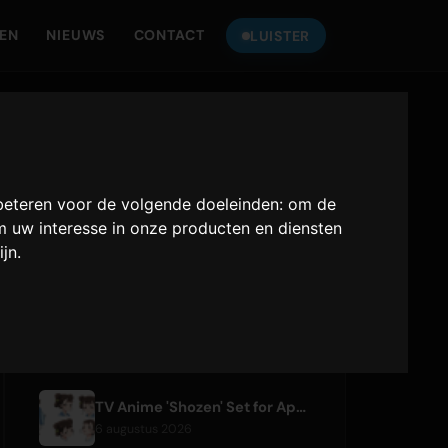
TEN
NIEUWS
CONTACT
LUISTER
LUISTER NAAR
ONLY HITS JAPAN
beteren voor de volgende doeleinden:
om de
Only Hits Japan
 uw interesse in onze producten en diensten
ijn
.
Afspelen
RECENTE ARTIKELEN
TV Anime 'Shozen' Set for April 2027 Premiere on Fuji TV
6 augustus 2026