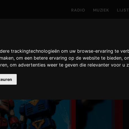
RADIO
MUZIEK
LIJS
dere trackingtechnologieën om uw browse-ervaring te ver
e maken
,
om een betere ervaring op de website te bieden
,
om
eren
,
om advertenties weer te geven die relevanter voor u z
keuren