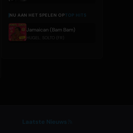
NU AAN HET SPELEN OP
TOP HITS
Jamaican (Bam Bam)
HUGEL
,
SOLTO (FR)
Laatste Nieuws