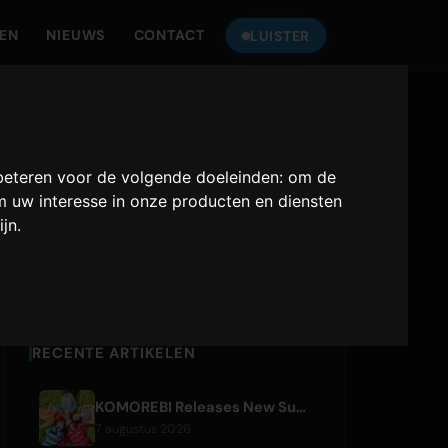
TEN
NIEUWS
CONTACT
LUISTER
LUISTER NAAR
ONLY HITS JAPAN
beteren voor de volgende doeleinden:
om de
 uw interesse in onze producten en diensten
Only Hits Japan
ijn
.
Afspelen
RECENTE ARTIKELEN
KOMOREBI Releases New Summer Single 'Letsu Natsu'
7 augustus 2026