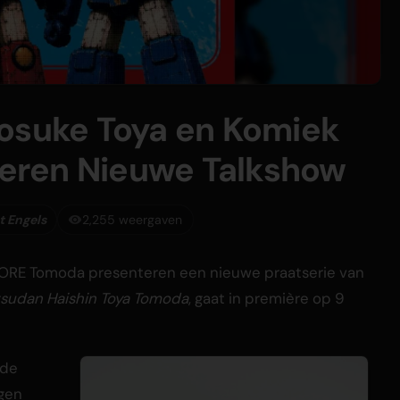
nosuke Toya en Komiek
eren Nieuwe Talkshow
t Engels
2,255 weergaven
k ORE Tomoda presenteren een nieuwe praatserie van
tsudan Haishin Toya Tomoda
, gaat in première op 9
 de
ngen