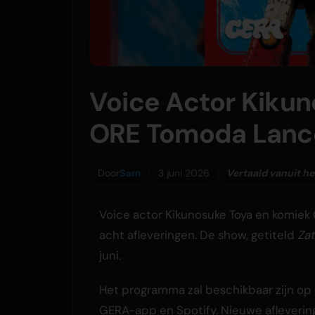
Voice Actor Kiku
ORE Tomoda Lanc
Door
Sam
3 juni 2026
Vertaald vanuit he
Voice actor Kikunosuke Toya en komie
acht afleveringen. De show, getiteld
Za
juni.
Het programma zal beschikbaar zijn op
GERA-app en Spotify. Nieuwe afleveri