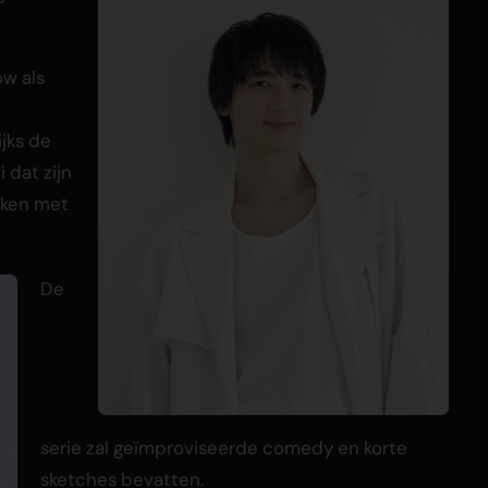
ow als
jks de
 dat zijn
aken met
De
serie zal geïmproviseerde comedy en korte
sketches bevatten.