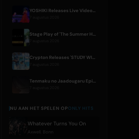
YOSHIKI Releases Live Videos with Diana Ross and KORN's Jonathan Davis
7 augustus 2026
Stage Play of 'The Summer Hikaru Died' Streams Globally for Free on ABEMA
7 augustus 2026
Crypton Releases 'STUDY WITH MIKU - part6 -' Instrumental BGM Video
7 augustus 2026
Tenmaku no Jaadougaru Episode 7 Preview Released
7 augustus 2026
NU AAN HET SPELEN OP
ONLY HITS
Whatever Turns You On
Axwell
,
Bonn