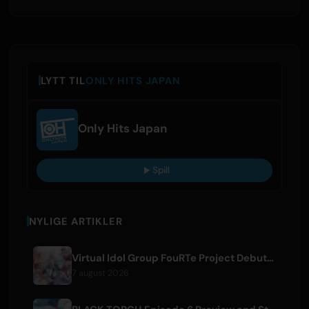
LYTT TIL
ONLY HITS JAPAN
Only Hits Japan
Spill
NYLIGE ARTIKLER
Virtual Idol Group FouRTe Project Debuts with 'ALL IN' Album Produced by m-flo's ☆Taku Takahashi
7 august 2026