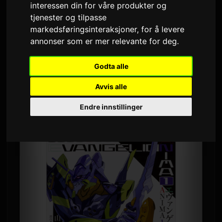
interessen din for våre produkter og
Av
Sam
8 juli 2026
Oversatt fra engelsk
tjenester og tilpasse
markedsføringsinteraksjoner
,
for å levere
1,638 visninger
annonser som er mer relevante for deg
.
Den offisielle spin-off roman-serien
Godta alle
'Evangelion ANIMA' er nå tilgjengelig som
lydbok. Den første volumet strømmes for tiden
Avvis alle
på Audible, med påfølgende volumer planlagt
Endre innstillinger
for månedlig utgivelse gjennom oktober 2026.