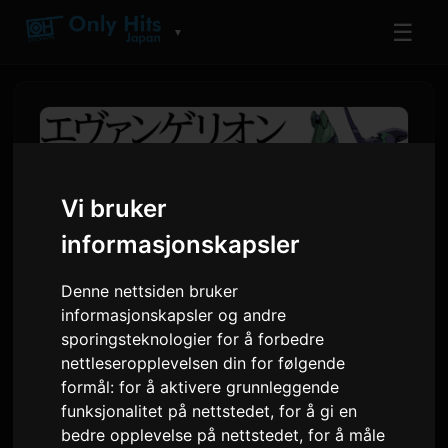
☰
▼
Vi bruker
informasjonskapsler
Denne nettsiden bruker
informasjonskapsler og andre
sporingsteknologier for å forbedre
Evangelion ANIMA Spin-Off
nettleseropplevelsen din for følgende
Novel Series Launches as
formål:
for å aktivere grunnleggende
funksjonalitet på nettstedet
,
for å gi en
Audiobook
bedre opplevelse på nettstedet
,
for å måle