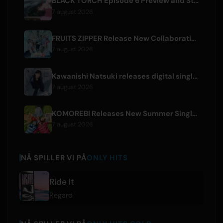
BLACK TORCH Episode 6 Preview and Streaming Details
7 august 2026
FRUITS ZIPPER Release New Collaboration Song '1,2,3,FOOOOUR'
7 august 2026
Kawanishi Natsuki releases digital single 'Sayonara wa Ichiban Kirei na Atashi de'
7 august 2026
KOMOREBI Releases New Summer Single 'Letsu Natsu'
7 august 2026
NÅ SPILLER VI PÅ
ONLY HITS
Ride It
Regard