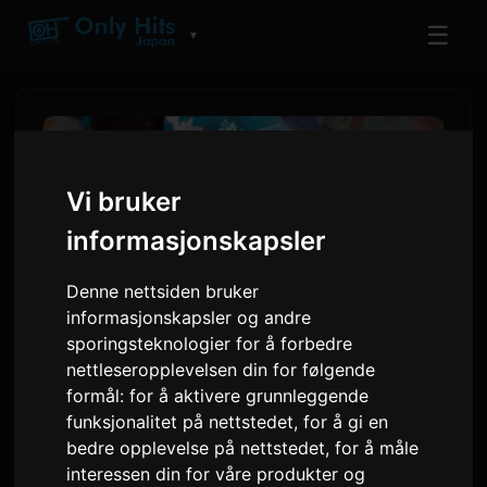
☰
▼
Vi bruker
informasjonskapsler
Denne nettsiden bruker
informasjonskapsler og andre
sporingsteknologier for å forbedre
nettleseropplevelsen din for følgende
Netflix-animefilmen 'Super
formål:
for å aktivere grunnleggende
Kaguya-hime!' avslutter
funksjonalitet på nettstedet
,
for å gi en
bedre opplevelse på nettstedet
,
for å måle
kinovisningen, kunngjør siste
interessen din for våre produkter og