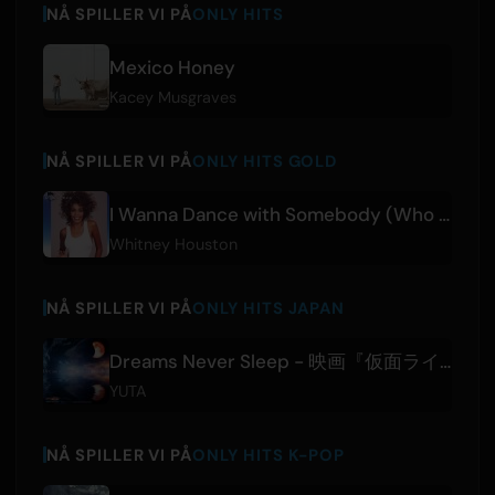
NÅ SPILLER VI PÅ
ONLY HITS
Mexico Honey
Kacey Musgraves
NÅ SPILLER VI PÅ
ONLY HITS GOLD
I Wanna Dance with Somebody (Who Loves Me)
Whitney Houston
NÅ SPILLER VI PÅ
ONLY HITS JAPAN
Dreams Never Sleep - 映画『仮面ライダーゼッツ さよならのミッション』主題歌
YUTA
NÅ SPILLER VI PÅ
ONLY HITS K-POP