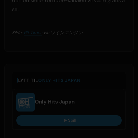
den offisielle YouTube-kanalen vil være gratis å
se.
Kilde:
PR Times
via ツインエンジン
LYTT TIL
ONLY HITS JAPAN
Only Hits Japan
Spill