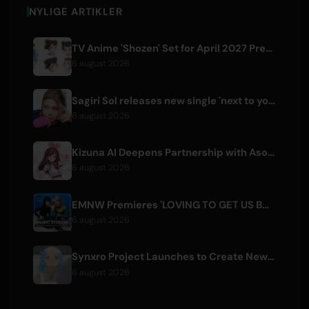
NYLIGE ARTIKLER
TV Anime 'Shozen' Set for April 2027 Premiere on Fuji TV
6 august 2026
Sagiri Sol releases new single 'next to your love' after hiatus
6 august 2026
Kizuna AI Deepens Partnership with Asobisystem Ahead of 10th Anniversary World Tour
6 august 2026
EMNW Premieres 'LOVING TO GET US BY' Music Video on August 7
6 august 2026
Synxro Project Launches to Create New IP from Fictional Anime Openings
6 august 2026