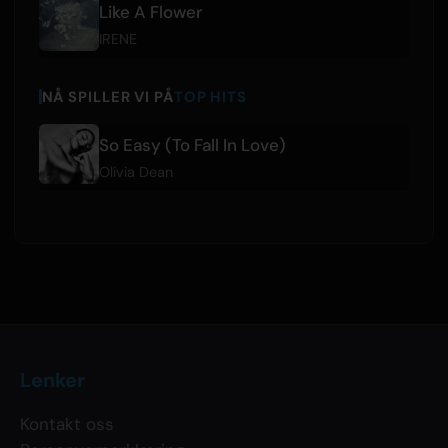
Like A Flower
IRENE
NÅ SPILLER VI PÅ
TOP HITS
So Easy (To Fall In Love)
Olivia Dean
Lenker
Kontakt oss