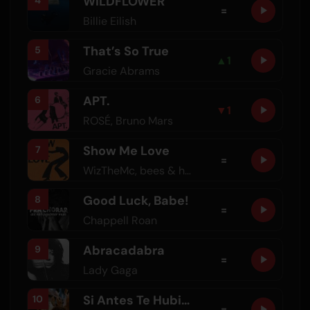
WILDFLOWER
=
Billie Eilish
That’s So True
5
▲
1
Gracie Abrams
APT.
6
▼
1
ROSÉ
,
Bruno Mars
Show Me Love
7
=
WizTheMc
,
bees & honey
Good Luck, Babe!
8
=
Chappell Roan
Abracadabra
9
=
Lady Gaga
Si Antes Te Hubiera Conocido
10
=