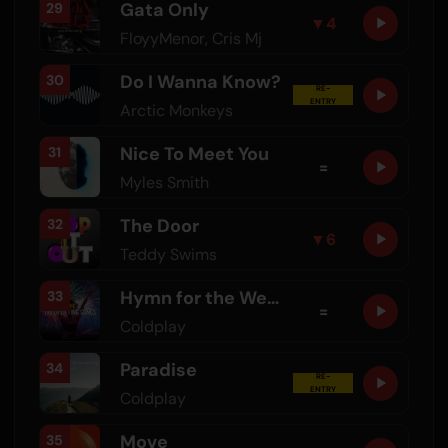
Gata Only
29
▼
4
FloyyMenor
,
Cris Mj
Do I Wanna Know?
30
RE-
ENTRY
Arctic Monkeys
Nice To Meet You
31
=
Myles Smith
The Door
32
▼
6
Teddy Swims
Hymn for the Weekend
33
=
Coldplay
Paradise
34
RE-
ENTRY
Coldplay
Move
35