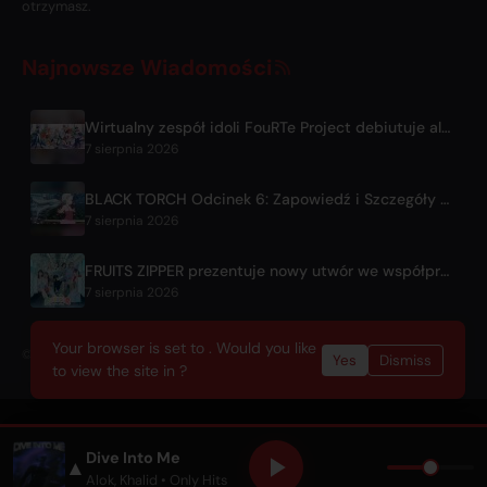
otrzymasz.
Najnowsze Wiadomości
Wirtualny zespół idoli FouRTe Project debiutuje albumem 'ALL IN' wyprodukowanym przez ☆Taku Takahashi z m-flo
7 sierpnia 2026
BLACK TORCH Odcinek 6: Zapowiedź i Szczegóły Emisji
7 sierpnia 2026
FRUITS ZIPPER prezentuje nowy utwór we współpracy '1,2,3,FOOOOUR'
7 sierpnia 2026
Your browser is set to . Would you like
© 2026 OnlyHit. All rights reserved. - Metadata provided by
ACRCloud
Yes
Dismiss
to view the site in ?
Dive Into Me
▲
Alok
,
Khalid
• Only Hits