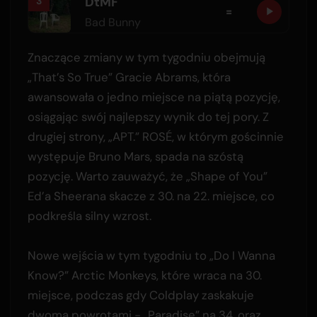
DtMF
3
=
Bad Bunny
Znaczące zmiany w tym tygodniu obejmują
„That’s So True” Gracie Abrams, która
awansowała o jedno miejsce na piątą pozycję,
osiągając swój najlepszy wynik do tej pory. Z
drugiej strony, „APT.” ROSÉ, w którym gościnnie
występuje Bruno Mars, spada na szóstą
pozycję. Warto zauważyć, że „Shape of You”
Ed’a Sheerana skacze z 30. na 22. miejsce, co
podkreśla silny wzrost.
Nowe wejścia w tym tygodniu to „Do I Wanna
Know?” Arctic Monkeys, które wraca na 30.
miejsce, podczas gdy Coldplay zaskakuje
dwoma powrotami - „Paradise” na 34. oraz