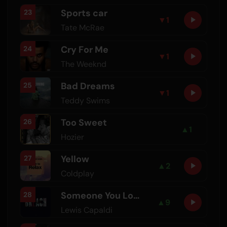
Sports car
23
▼
1
Tate McRae
Cry For Me
24
▼
1
The Weeknd
Bad Dreams
25
▼
1
Teddy Swims
Too Sweet
26
▲
1
Hozier
Yellow
27
▲
2
Coldplay
Someone You Loved
28
▲
9
Lewis Capaldi