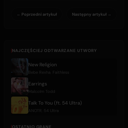
← Poprzedni artykuł
Następny artykuł →
NAJCZĘŚCIEJ ODTWARZANE UTWORY
New Religion
Bebe Rexha
,
Faithless
Earrings
Malcolm Todd
Talk To You (ft. 54 Ultra)
ANOTR
,
54 Ultra
OSTATNIO GRANE