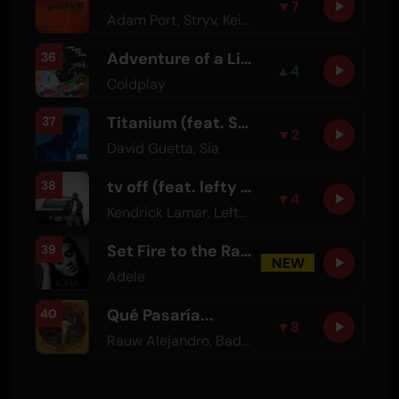
▼
7
Adam Port
,
Stryv
,
Keinemusik
,
Orso
,
Malachiii
Adventure of a Lifetime
36
▲
4
Coldplay
Titanium (feat. Sia)
37
▼
2
David Guetta
,
Sia
tv off (feat. lefty gunplay)
38
▼
4
Kendrick Lamar
,
Lefty Gunplay
Set Fire to the Rain
39
NEW
Adele
Qué Pasaría...
40
▼
8
Rauw Alejandro
,
Bad Bunny