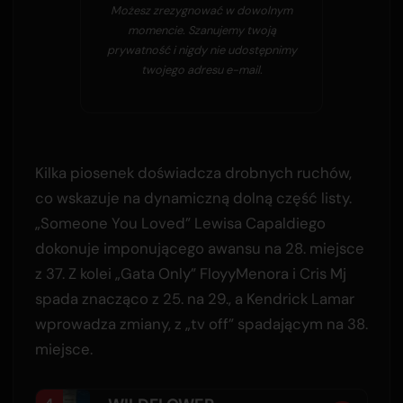
Możesz zrezygnować w dowolnym
momencie. Szanujemy twoją
prywatność i nigdy nie udostępnimy
twojego adresu e-mail.
Kilka piosenek doświadcza drobnych ruchów,
co wskazuje na dynamiczną dolną część listy.
„Someone You Loved” Lewisa Capaldiego
dokonuje imponującego awansu na 28. miejsce
z 37. Z kolei „Gata Only” FloyyMenora i Cris Mj
spada znacząco z 25. na 29., a Kendrick Lamar
wprowadza zmiany, z „tv off” spadającym na 38.
miejsce.
4