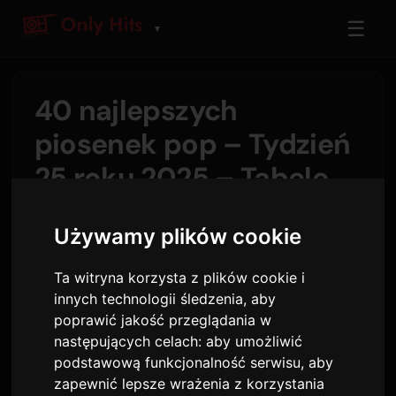
☰
▼
40 najlepszych
piosenek pop – Tydzień
25 roku 2025 – Tabele
Only Hits
Używamy plików cookie
Autor:
Sam
20 czerwca 2025
Ta witryna korzysta z plików cookie i
11,990 wyświetleń
innych technologii śledzenia, aby
poprawić jakość przeglądania w
Tegoroczna lista 40 najlepszych piosenek
następujących celach:
aby umożliwić
podstawową funkcjonalność serwisu
,
aby
pozostaje mocna na szczycie, a „BIRDS OF A
zapewnić lepsze wrażenia z korzystania
FEATHER” Billie Eilish utrzymuje się na pierwszej