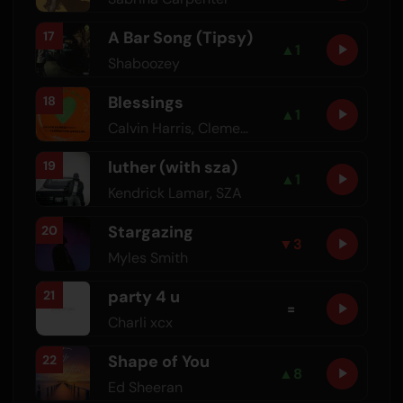
A Bar Song (Tipsy)
17
▲
1
Shaboozey
Blessings
18
▲
1
Calvin Harris
,
Clementine Douglas
luther (with sza)
19
▲
1
Kendrick Lamar
,
SZA
Stargazing
20
▼
3
Myles Smith
party 4 u
21
=
Charli xcx
Shape of You
22
▲
8
Ed Sheeran