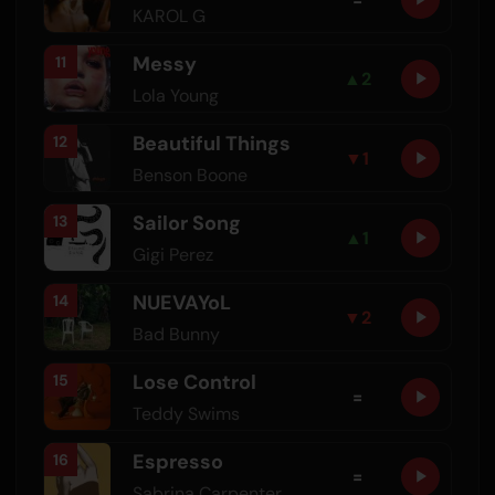
KAROL G
Messy
11
▲
2
Lola Young
Beautiful Things
12
▼
1
Benson Boone
Sailor Song
13
▲
1
Gigi Perez
NUEVAYoL
14
▼
2
Bad Bunny
Lose Control
15
=
Teddy Swims
Espresso
16
=
Sabrina Carpenter