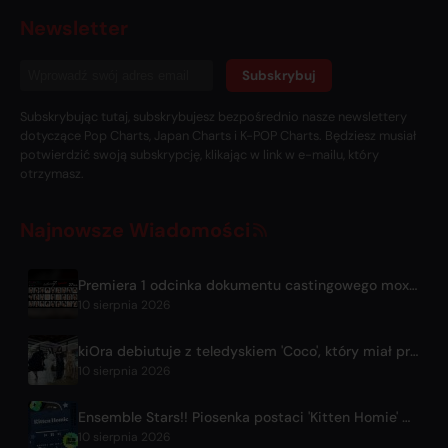
Newsletter
Subskrybuj
Subskrybując tutaj, subskrybujesz bezpośrednio nasze newslettery
dotyczące Pop Charts, Japan Charts i K-POP Charts. Będziesz musiał
potwierdzić swoją subskrypcję, klikając w link w e-mailu, który
otrzymasz.
Najnowsze Wiadomości
Premiera 1 odcinka dokumentu castingowego moxymill 'to the nex7'
10 sierpnia 2026
kiOra debiutuje z teledyskiem 'Coco', który miał premierę na HEAD IN THE CLOUDS LA
10 sierpnia 2026
Ensemble Stars!! Piosenka postaci 'Kitten Homie' w wykonaniu Ritsu Sakumy dostępna na całym świecie
10 sierpnia 2026