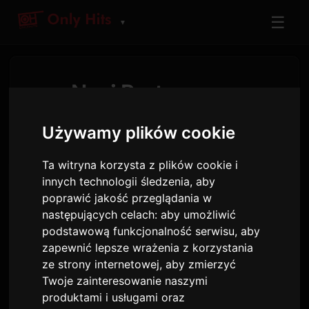
☰
▼
Nasi Partnerzy
Współpraca w celu poprawy Twojego
Używamy plików cookie
doświadczenia
Ta witryna korzysta z plików cookie i
innych technologii śledzenia, aby
poprawić jakość przeglądania w
Integracja PreMiD
następujących celach:
aby umożliwić
podstawową funkcjonalność serwisu
,
aby
zapewnić lepsze wrażenia z korzystania
ze strony internetowej
,
aby zmierzyć
Twoje zainteresowanie naszymi
produktami i usługami oraz