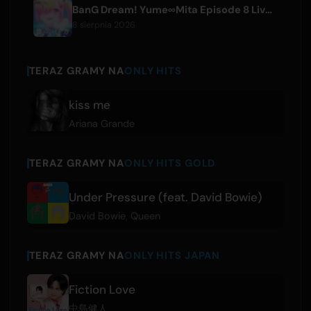
BanG Dream! Yume∞Mita Episode 8 Live Clip Released
8 sierpnia 2026
TERAZ GRAMY NA
ONLY HITS
kiss me
Ariana Grande
TERAZ GRAMY NA
ONLY HITS GOLD
Under Pressure (feat. David Bowie)
David Bowie
,
Queen
TERAZ GRAMY NA
ONLY HITS JAPAN
Fiction Love
中島健人