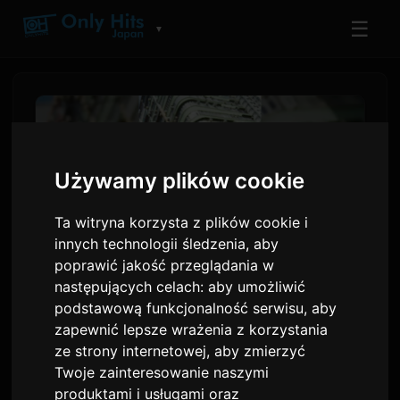
☰
▼
Używamy plików cookie
Ta witryna korzysta z plików cookie i
innych technologii śledzenia, aby
poprawić jakość przeglądania w
następujących celach:
aby umożliwić
podstawową funkcjonalność serwisu
,
aby
adieu i jej 'Wanna me'
zapewnić lepsze wrażenia z korzystania
zakończą drugą część
ze strony internetowej
,
aby zmierzyć
'Ascendance of a Bookworm'
Twoje zainteresowanie naszymi
produktami i usługami oraz