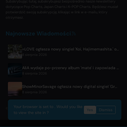
Subskrybując tutaj, subskrybujesz bezpośrednio nasze newslettery
dotyczące Pop Charts, Japan Charts i K-POP Charts. Będziesz musiał
potwierdzić swoją subskrypcję, klikając w link w e-mailu, który
otrzymasz.
Najnowsze Wiadomości
=LOVE ogłasza nowy singiel 'Koi, Hajimemashita.' oraz koncerty w Tokyo Dome
8 sierpnia 2026
AliA wydaje po-przerwy album 'mate' i zapowiada koncert w Tokio
8 sierpnia 2026
ShowMinorSavage ogłasza nowy digital singiel 'Gradation'
8 sierpnia 2026
Your browser is set to . Would you like
© 2026 OnlyHit. All rights reserved. - Metadata provided by
ACRCloud
Yes
Dismiss
to view the site in ?