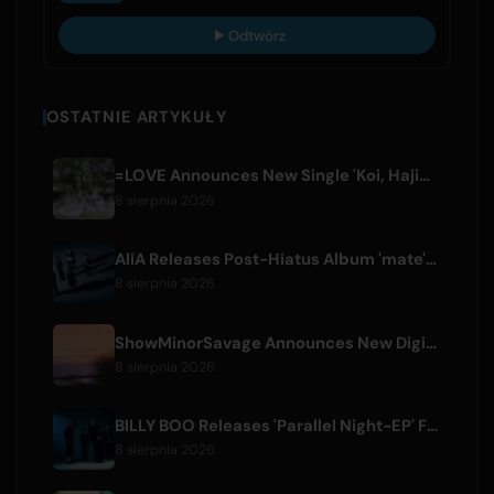
Odtwórz
OSTATNIE ARTYKUŁY
=LOVE Announces New Single 'Koi, Hajimemashita.' and Tokyo Dome Concerts
8 sierpnia 2026
AliA Releases Post-Hiatus Album 'mate', Announces Tokyo Live
8 sierpnia 2026
ShowMinorSavage Announces New Digital Single 'Gradation'
8 sierpnia 2026
BILLY BOO Releases 'Parallel Night-EP' Featuring TV Drama Theme Song
8 sierpnia 2026