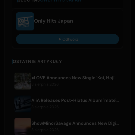
SŁUCHAJ
ONLY HITS JAPAN
Only Hits Japan
Odtwórz
OSTATNIE ARTYKUŁY
=LOVE Announces New Single 'Koi, Hajimemashita.' and Tokyo Dome Concerts
8 sierpnia 2026
AliA Releases Post-Hiatus Album 'mate', Announces Tokyo Live
8 sierpnia 2026
ShowMinorSavage Announces New Digital Single 'Gradation'
8 sierpnia 2026