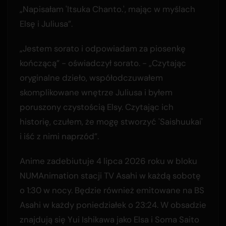
„Napisałam 'Itsuka Chanto.', mając w myślach
Elsę i Juliusa”.
„Jestem sorato i odpowiadam za piosenkę
kończącą” - oświadczył sorato. - „Czytając
oryginalne dzieło, współodczuwałem
skomplikowane wnętrze Juliusa i byłem
poruszony czystością Elsy. Czytając ich
historię, czułem, że mogę stworzyć 'Saishuukai'
i iść z nimi naprzód”.
Anime zadebiutuje 4 lipca 2026 roku w bloku
NUMAnimation stacji TV Asahi w każdą sobotę
o 1:30 w nocy. Będzie również emitowane na BS
Asahi w każdy poniedziałek o 23:24. W obsadzie
znajdują się Yui Ishikawa jako Elsa i Soma Saito