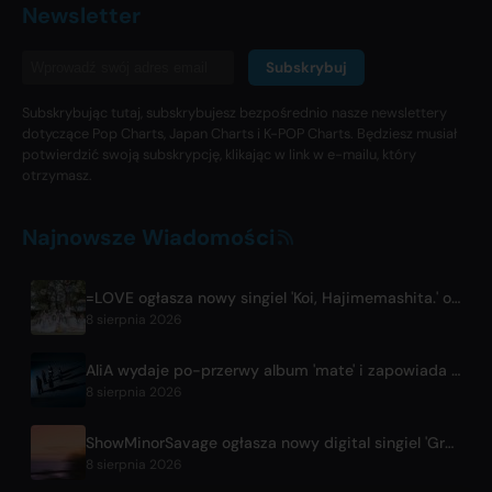
Newsletter
Subskrybuj
Subskrybując tutaj, subskrybujesz bezpośrednio nasze newslettery
dotyczące Pop Charts, Japan Charts i K-POP Charts. Będziesz musiał
potwierdzić swoją subskrypcję, klikając w link w e-mailu, który
otrzymasz.
Najnowsze Wiadomości
=LOVE ogłasza nowy singiel 'Koi, Hajimemashita.' oraz koncerty w Tokyo Dome
8 sierpnia 2026
AliA wydaje po-przerwy album 'mate' i zapowiada koncert w Tokio
8 sierpnia 2026
ShowMinorSavage ogłasza nowy digital singiel 'Gradation'
8 sierpnia 2026