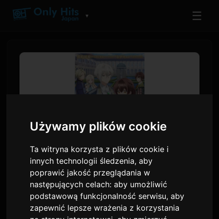
☰
▼
Używamy plików cookie
Ta witryna korzysta z plików cookie i
innych technologii śledzenia, aby
Anime 'Kimi Ai' ujawnia
poprawić jakość przeglądania w
następujących celach:
aby umożliwić
zwiastun, piosenki
podstawową funkcjonalność serwisu
,
aby
przewodnie oraz datę
zapewnić lepsze wrażenia z korzystania