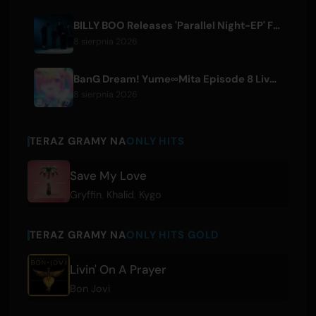
BILLY BOO Releases 'Parallel Night-EP' Featuring TV Drama Theme Song
8 sierpnia 2026
BanG Dream! Yume∞Mita Episode 8 Live Clip Released
8 sierpnia 2026
TERAZ GRAMY NA
ONLY HITS
Save My Love
Gryffin
,
Khalid
,
Kygo
TERAZ GRAMY NA
ONLY HITS GOLD
Livin' On A Prayer
Bon Jovi