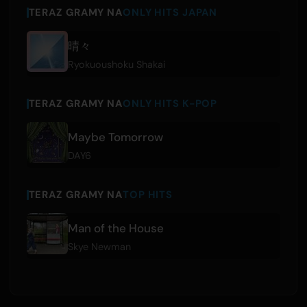
TERAZ GRAMY NA
ONLY HITS JAPAN
晴々
Ryokuoushoku Shakai
TERAZ GRAMY NA
ONLY HITS K-POP
Maybe Tomorrow
DAY6
TERAZ GRAMY NA
TOP HITS
Man of the House
Skye Newman