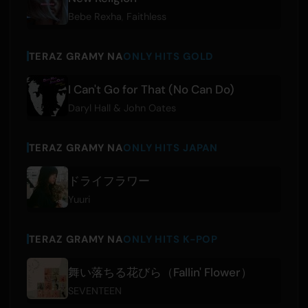
Bebe Rexha
,
Faithless
TERAZ GRAMY NA
ONLY HITS GOLD
I Can't Go for That (No Can Do)
Daryl Hall & John Oates
TERAZ GRAMY NA
ONLY HITS JAPAN
ドライフラワー
Yuuri
TERAZ GRAMY NA
ONLY HITS K-POP
舞い落ちる花びら（Fallin' Flower）
SEVENTEEN