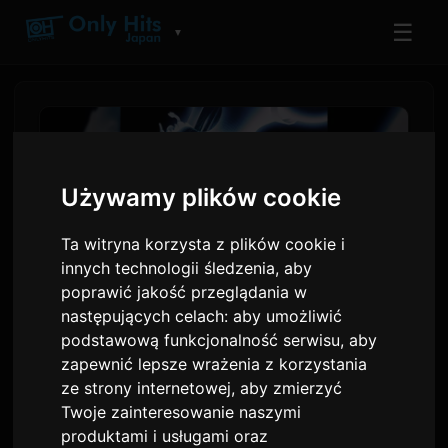
☰
▼
Używamy plików cookie
Ta witryna korzysta z plików cookie i
innych technologii śledzenia, aby
poprawić jakość przeglądania w
następujących celach:
aby umożliwić
podstawową funkcjonalność serwisu
,
aby
BEYOND BORDERs - Projekt
zapewnić lepsze wrażenia z korzystania
Debiutujący na Anime Expo z
ze strony internetowej
,
aby zmierzyć
Twoje zainteresowanie naszymi
Udziałem Grimes i Odetari
produktami i usługami oraz