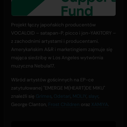
Projekt łączy japońskich producentów
VOCALOID – satapan-P, picco i jon-YAKITORY –
z zachodnimi artystami i producentami.
Amerykańskim A&R i marketingiem zajmuje się
mająca siedzibę w Los Angeles wytwórnia
muzyczna Nebula17.
Wśród artystów gościnnych na EP-ce
zatytułowanej "EMERGE M(HEART)DE MIKU"
znaleźli się
Grimes
,
Odetari
,
MOLIY
,
slayr
,
George Clanton,
Frost Children
oraz
XAMIYA
.