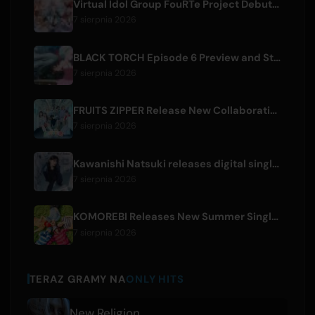
Virtual Idol Group FouRTe Project Debuts with 'ALL IN' Album Produced by m-flo's ☆Taku Takahashi
7 sierpnia 2026
BLACK TORCH Episode 6 Preview and Streaming Details
7 sierpnia 2026
FRUITS ZIPPER Release New Collaboration Song '1,2,3,FOOOOUR'
7 sierpnia 2026
Kawanishi Natsuki releases digital single 'Sayonara wa Ichiban Kirei na Atashi de'
7 sierpnia 2026
KOMOREBI Releases New Summer Single 'Letsu Natsu'
7 sierpnia 2026
TERAZ GRAMY NA
ONLY HITS
New Religion