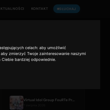
AKTUALNOŚCI
KONTAKT
SŁUCHAJ
SŁUCHAJ
ONLY HITS JAPAN
następujących celach:
aby umożliwić
Only Hits Japan
,
aby zmierzyć Twoje zainteresowanie naszymi
a Ciebie bardziej odpowiednie
.
Odtwórz
OSTATNIE ARTYKUŁY
Virtual Idol Group FouRTe Project Debuts with 'ALL IN' Album Produced by m-flo's ☆Taku Takahashi
7 sierpnia 2026