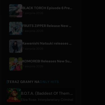
BLACK TORCH Episode 6 Preview and Streaming Details
7 sierpnia 2026
FRUITS ZIPPER Release New Collaboration Song '1,2,3,FOOOOUR'
7 sierpnia 2026
Kawanishi Natsuki releases digital single 'Sayonara wa Ichiban Kirei na Atashi de'
7 sierpnia 2026
KOMOREBI Releases New Summer Single 'Letsu Natsu'
7 sierpnia 2026
TERAZ GRAMY NA
ONLY HITS
B.O.T.A. (Baddest Of Them All) - Edit
Eliza Rose
,
Interplanetary Criminal