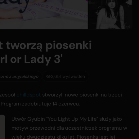
t tworzą piosenki
l or Lady 3'
one z angielskiego
2,651 wyświetleń
 zespół
chilldspot
stworzyli nowe piosenki na trzeci
. Program zadebiutuje 14 czerwca.
Utwór Gyubin "You Light Up My Life" służy jako
motyw przewodni dla uczestniczek programu w
wieku dwudziestu kilku lat. Piosenka jest jej