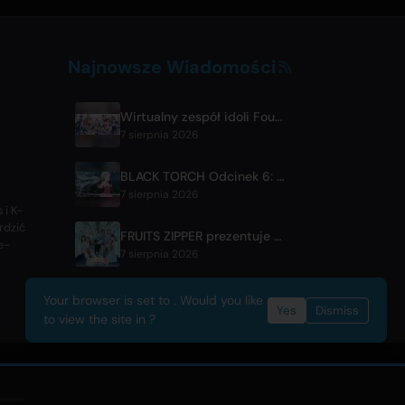
Najnowsze Wiadomości
Wirtualny zespół idoli FouRTe Project debiutuje albumem 'ALL IN' wyprodukowanym przez ☆Taku Takahashi z m-flo
7 sierpnia 2026
BLACK TORCH Odcinek 6: Zapowiedź i Szczegóły Emisji
7 sierpnia 2026
 i K-
rdzić
FRUITS ZIPPER prezentuje nowy utwór we współpracy '1,2,3,FOOOOUR'
e-
7 sierpnia 2026
Your browser is set to . Would you like
Yes
Dismiss
to view the site in ?