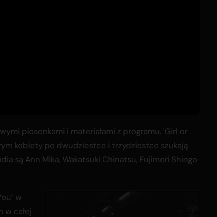
ymi piosenkami i materiałami z programu. 'Girl or
órym kobiety po dwudziestce i trzydziestce szukają
dia są Ann Mika, Wakatsuki Chinatsu, Fujimori Shingo
You" w
h w całej