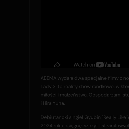
ABEMA wydała dwa specjalne filmy z now
Lady 3' to reality show randkowe, w kt
miłości i małżeństwa. Gospodarzami stu
i Hira Yuna.
Debiutancki singiel Gyubin "Really Like 
2024 roku osiągnął szczyt list viralowyc