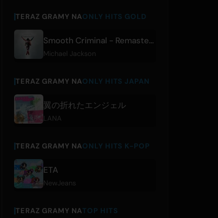
TERAZ GRAMY NA
ONLY HITS GOLD
Smooth Criminal - Remastered Radio Edit
Michael Jackson
TERAZ GRAMY NA
ONLY HITS JAPAN
翼の折れたエンジェル
LANA
TERAZ GRAMY NA
ONLY HITS K-POP
ETA
NewJeans
TERAZ GRAMY NA
TOP HITS