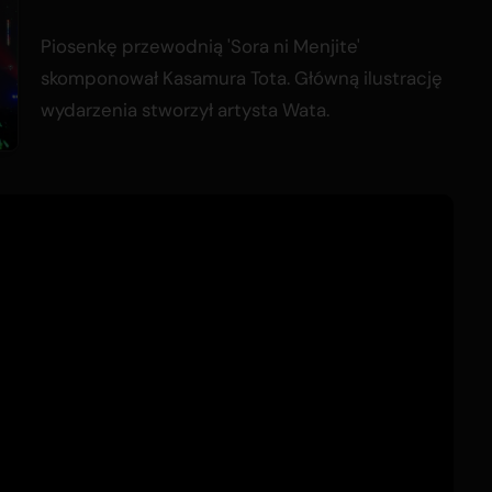
Piosenkę przewodnią 'Sora ni Menjite'
skomponował Kasamura Tota. Główną ilustrację
wydarzenia stworzył artysta Wata.