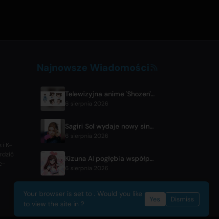
Najnowsze Wiadomości
Telewizyjna anime 'Shozen' zadebiutuje w kwietniu 2027 w Fuji TV
6 sierpnia 2026
Sagiri Sol wydaje nowy singiel 'next to your love' po przerwie
6 sierpnia 2026
 i K-
rdzić
Kizuna AI pogłębia współpracę z Asobisystem przed światową trasą z okazji 10-lecia
e-
6 sierpnia 2026
Your browser is set to . Would you like
Yes
Dismiss
to view the site in ?