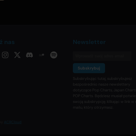
ź nas
Newsletter
Subskrybuj
Subskrybując tutaj, subskrybujesz
bezpośrednio nasze newslettery
dotyczące Pop Charts, Japan Charts
POP Charts. Będziesz musiał potwie
swoją subskrypcję, klikając w link w 
mailu, który otrzymasz.
 by
ACRCloud