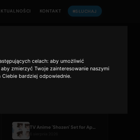
AKTUALNOŚCI
KONTAKT
SŁUCHAJ
SŁUCHAJ
ONLY HITS JAPAN
następujących celach:
aby umożliwić
Only Hits Japan
,
aby zmierzyć Twoje zainteresowanie naszymi
a Ciebie bardziej odpowiednie
.
Odtwórz
OSTATNIE ARTYKUŁY
TV Anime 'Shozen' Set for April 2027 Premiere on Fuji TV
6 sierpnia 2026