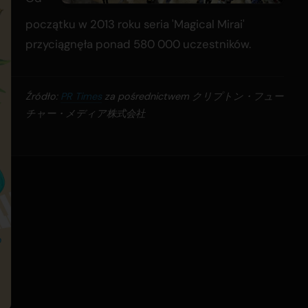
początku w 2013 roku seria 'Magical Mirai'
przyciągnęła ponad 580 000 uczestników.
Źródło:
PR Times
za pośrednictwem クリプトン・フュー
チャー・メディア株式会社