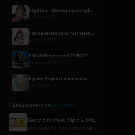
Sagiri Sol releases new single 'next to your love' after hiatus
6 sierpnia 2026
Kizuna AI Deepens Partnership with Asobisystem Ahead of 10th Anniversary World Tour
6 sierpnia 2026
EMNW Premieres 'LOVING TO GET US BY' Music Video on August 7
6 sierpnia 2026
Synxro Project Launches to Create New IP from Fictional Anime Openings
6 sierpnia 2026
TERAZ GRAMY NA
ONLY HITS
Electricity (feat. Diplo & Mark Ronson)
Diplo
,
Dua Lipa
,
Mark Ronson
,
Silk City