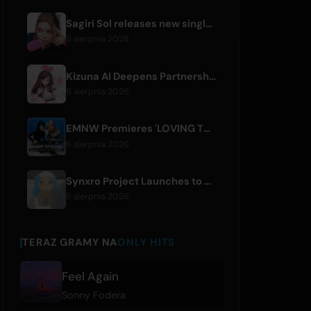
Sagiri Sol releases new single 'next to your love' after hiatus
6 sierpnia 2026
Kizuna AI Deepens Partnership with Asobisystem Ahead of 10th Anniversary World Tour
6 sierpnia 2026
EMNW Premieres 'LOVING TO GET US BY' Music Video on August 7
6 sierpnia 2026
Synxro Project Launches to Create New IP from Fictional Anime Openings
6 sierpnia 2026
TERAZ GRAMY NA
ONLY HITS
Feel Again
Sonny Fodera