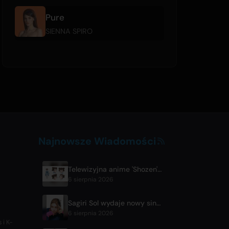
Pure
SIENNA SPIRO
Najnowsze Wiadomości
Telewizyjna anime 'Shozen' zadebiutuje w kwietniu 2027 w Fuji TV
6 sierpnia 2026
Sagiri Sol wydaje nowy singiel 'next to your love' po przerwie
6 sierpnia 2026
 i K-