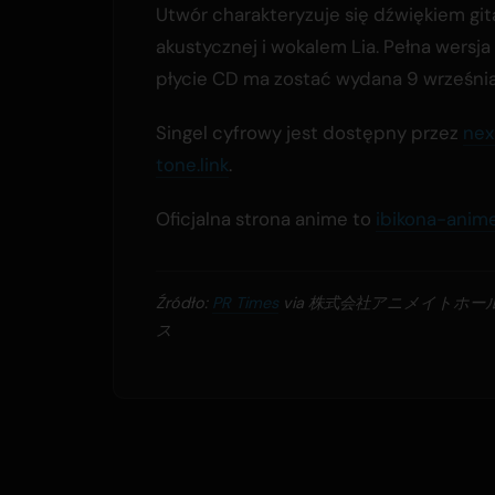
Utwór charakteryzuje się dźwiękiem git
akustycznej i wokalem Lia. Pełna wersja
płycie CD ma zostać wydana 9 września
Singel cyfrowy jest dostępny przez
nex
tone.link
.
Oficjalna strona anime to
ibikona-anim
Źródło:
PR Times
via 株式会社アニメイトホ
ス