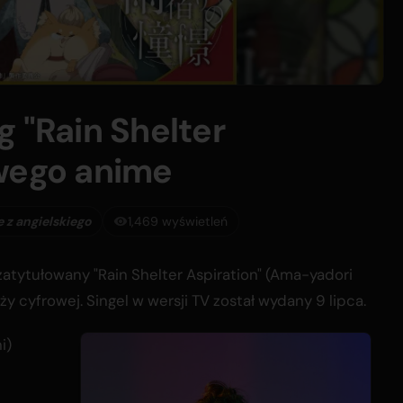
g "Rain Shelter
owego anime
 z angielskiego
1,469 wyświetleń
 zatytułowany "Rain Shelter Aspiration" (Ama-yadori
ży cyfrowej. Singel w wersji TV został wydany 9 lipca.
i)