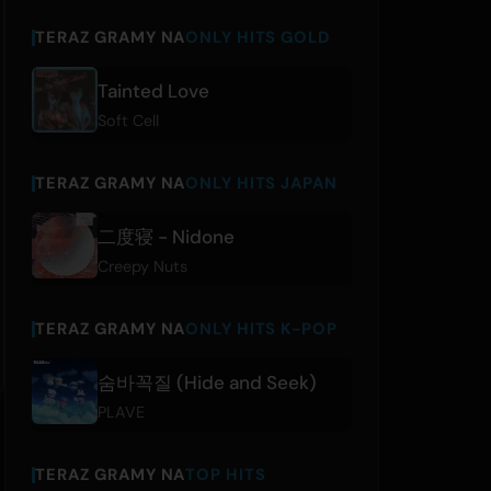
TERAZ GRAMY NA
ONLY HITS GOLD
Tainted Love
Soft Cell
TERAZ GRAMY NA
ONLY HITS JAPAN
二度寝 - Nidone
Creepy Nuts
TERAZ GRAMY NA
ONLY HITS K-POP
숨바꼭질 (Hide and Seek)
PLAVE
TERAZ GRAMY NA
TOP HITS