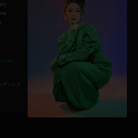
ary
 na
.
-
e.com
.
ールディング