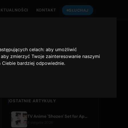
AKTUALNOŚCI
KONTAKT
SŁUCHAJ
SŁUCHAJ
ONLY HITS JAPAN
następujących celach:
aby umożliwić
,
aby zmierzyć Twoje zainteresowanie naszymi
Only Hits Japan
a Ciebie bardziej odpowiednie
.
Odtwórz
OSTATNIE ARTYKUŁY
TV Anime 'Shozen' Set for April 2027 Premiere on Fuji TV
6 sierpnia 2026