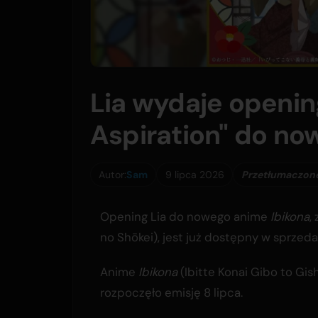
Lia wydaje openin
Aspiration" do n
Autor:
Sam
9 lipca 2026
Przetłumaczone
Opening Lia do nowego anime
Ibikona
,
no Shōkei), jest już dostępny w sprzeda
Anime
Ibikona
(Ibitte Konai Gibo to Gish
rozpoczęło emisję 8 lipca.