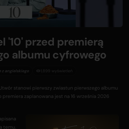
l '10' przed premierą
go albumu cyfrowego
z angielskiego
1,899 wyświetleń
ny. Utwór stanowi pierwszy zwiastun pierwszego albumu
go premiera zaplanowana jest na 16 września 2026
apisana
ta temu.