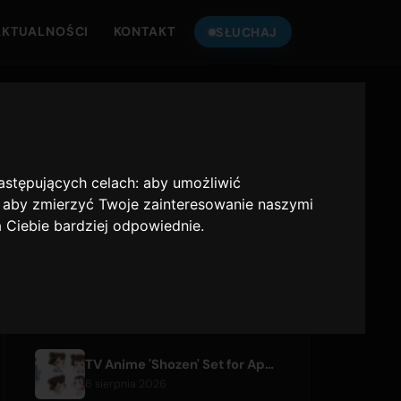
AKTUALNOŚCI
KONTAKT
SŁUCHAJ
SŁUCHAJ
ONLY HITS JAPAN
następujących celach:
aby umożliwić
Only Hits Japan
,
aby zmierzyć Twoje zainteresowanie naszymi
a Ciebie bardziej odpowiednie
.
Odtwórz
OSTATNIE ARTYKUŁY
TV Anime 'Shozen' Set for April 2027 Premiere on Fuji TV
6 sierpnia 2026