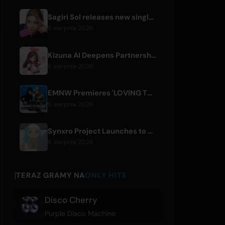
Sagiri Sol releases new single 'next to your love' after hiatus
6 sierpnia 2026
Kizuna AI Deepens Partnership with Asobisystem Ahead of 10th Anniversary World Tour
6 sierpnia 2026
EMNW Premieres 'LOVING TO GET US BY' Music Video on August 7
6 sierpnia 2026
Synxro Project Launches to Create New IP from Fictional Anime Openings
6 sierpnia 2026
TERAZ GRAMY NA
ONLY HITS
Disco Cherry
Purple Disco Machine