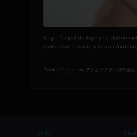
Singiel '10' jest dostępny na platform
społecznościowych, w tym na YouTube, Ti
Źródło:
PR Times
via アソビシステム株式会社
Linki
Śled