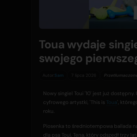
Toua wydaje singie
swojego pierwsze
Autor:
Sam
7 lipca 2026
Przetłumaczone 
Nowy singiel Toui '10' jest już dostęp
cyfrowego artystki, 'This is
Toua
', które
roku.
Piosenka to średniotempowa ballada n
dla psa Toui, Tena, który odszedł trzy la