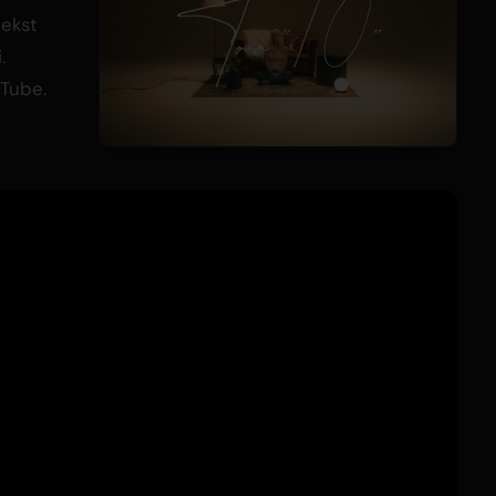
tekst
.
uTube.