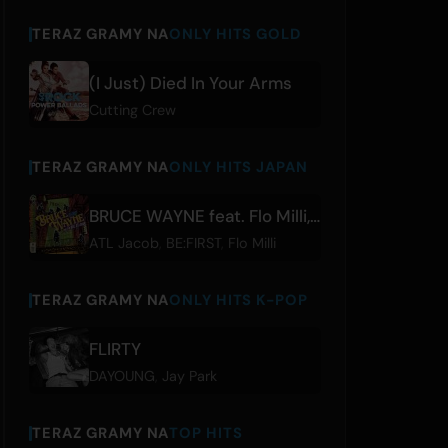
TERAZ GRAMY NA
ONLY HITS GOLD
(I Just) Died In Your Arms
Cutting Crew
TERAZ GRAMY NA
ONLY HITS JAPAN
BRUCE WAYNE feat. Flo Milli, ATL Jacob
ATL Jacob
,
BE:FIRST
,
Flo Milli
TERAZ GRAMY NA
ONLY HITS K-POP
FLIRTY
DAYOUNG
,
Jay Park
TERAZ GRAMY NA
TOP HITS