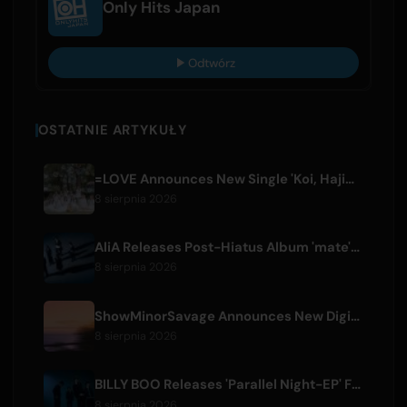
Only Hits Japan
Odtwórz
OSTATNIE ARTYKUŁY
=LOVE Announces New Single 'Koi, Hajimemashita.' and Tokyo Dome Concerts
8 sierpnia 2026
AliA Releases Post-Hiatus Album 'mate', Announces Tokyo Live
8 sierpnia 2026
ShowMinorSavage Announces New Digital Single 'Gradation'
8 sierpnia 2026
BILLY BOO Releases 'Parallel Night-EP' Featuring TV Drama Theme Song
8 sierpnia 2026