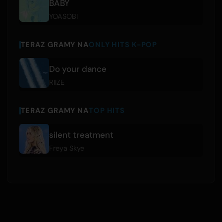
BABY
YOASOBI
TERAZ GRAMY NA
ONLY HITS K-POP
Do your dance
RIIZE
TERAZ GRAMY NA
TOP HITS
silent treatment
Freya Skye