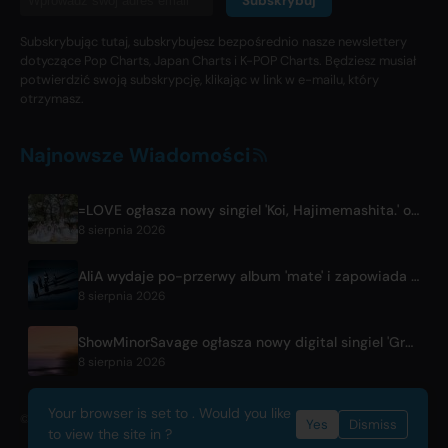
Subskrybuj
Subskrybując tutaj, subskrybujesz bezpośrednio nasze newslettery
dotyczące Pop Charts, Japan Charts i K-POP Charts. Będziesz musiał
potwierdzić swoją subskrypcję, klikając w link w e-mailu, który
otrzymasz.
Najnowsze Wiadomości
=LOVE ogłasza nowy singiel 'Koi, Hajimemashita.' oraz koncerty w Tokyo Dome
8 sierpnia 2026
AliA wydaje po-przerwy album 'mate' i zapowiada koncert w Tokio
8 sierpnia 2026
ShowMinorSavage ogłasza nowy digital singiel 'Gradation'
8 sierpnia 2026
Your browser is set to . Would you like
© 2026 OnlyHit. All rights reserved. - Metadata provided by
ACRCloud
Yes
Dismiss
to view the site in ?