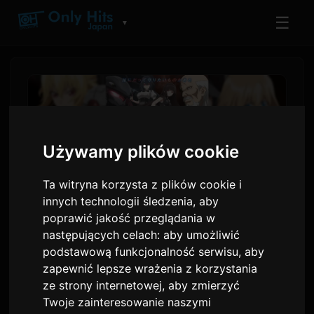
☰
▼
Używamy plików cookie
Ta witryna korzysta z plików cookie i
innych technologii śledzenia, aby
poprawić jakość przeglądania w
następujących celach:
aby umożliwić
'Trapped in a Dating Sim'
podstawową funkcjonalność serwisu
,
aby
zapewnić lepsze wrażenia z korzystania
Sezon 2 w Premiera 8 lipca z
ze strony internetowej
,
aby zmierzyć
Nowymi Postaciami
Twoje zainteresowanie naszymi