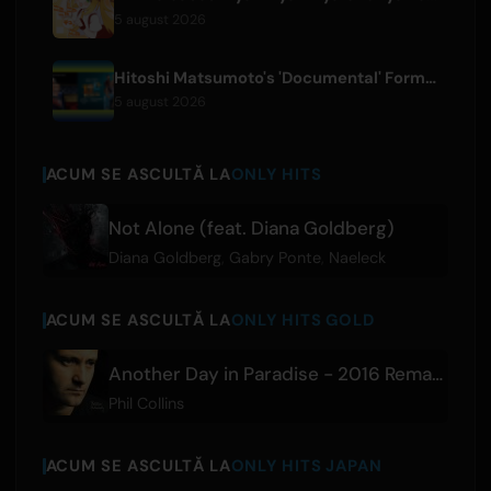
5 august 2026
Hitoshi Matsumoto's 'Documental' Format to Launch US Version
5 august 2026
ACUM SE ASCULTĂ LA
ONLY HITS
Not Alone (feat. Diana Goldberg)
Diana Goldberg
,
Gabry Ponte
,
Naeleck
ACUM SE ASCULTĂ LA
ONLY HITS GOLD
Another Day in Paradise - 2016 Remaster
Phil Collins
ACUM SE ASCULTĂ LA
ONLY HITS JAPAN