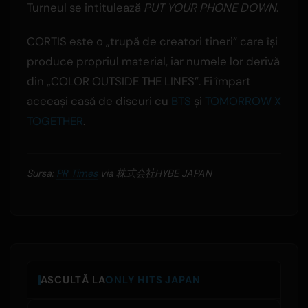
Turneul se intitulează
PUT YOUR PHONE DOWN
.
CORTIS este o „trupă de creatori tineri” care își
produce propriul material, iar numele lor derivă
din „COLOR OUTSIDE THE LINES”. Ei împart
aceeași casă de discuri cu
BTS
și
TOMORROW X
TOGETHER
.
Sursa:
PR Times
via 株式会社HYBE JAPAN
ASCULTĂ LA
ONLY HITS JAPAN