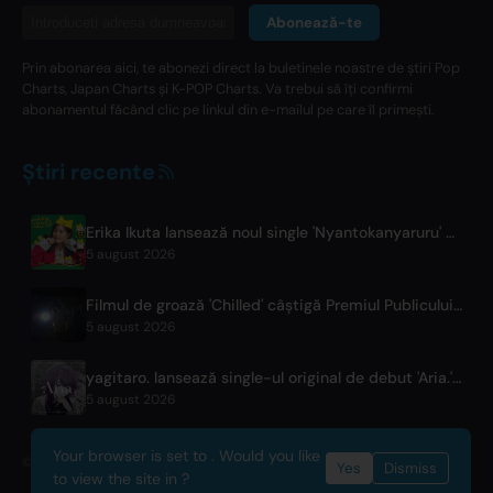
Abonează-te
Prin abonarea aici, te abonezi direct la buletinele noastre de știri Pop
Charts, Japan Charts și K-POP Charts. Va trebui să îți confirmi
abonamentul făcând clic pe linkul din e-mailul pe care îl primești.
Știri recente
Erika Ikuta lansează noul single 'Nyantokanyaruru' pentru cartea pentru copii 'Fumikiri Neko'
5 august 2026
Filmul de groază 'Chilled' câștigă Premiul Publicului la Festivalul Fantasia
5 august 2026
yagitaro. lansează single-ul original de debut 'Aria.' cu Suda Keina
5 august 2026
Your browser is set to . Would you like
© 2026 OnlyHit. All rights reserved. - Metadata provided by
ACRCloud
Yes
Dismiss
to view the site in ?