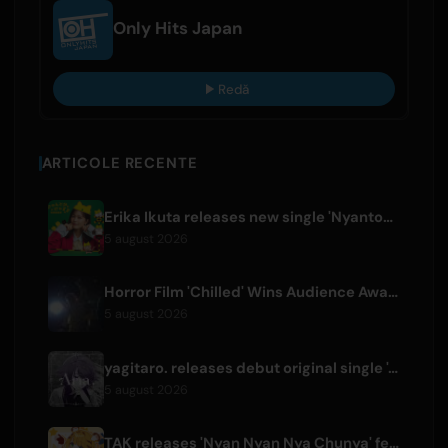
Only Hits Japan
Redă
ARTICOLE RECENTE
Erika Ikuta releases new single 'Nyantokanyaruru' for children's book 'Fumikiri Neko'
5 august 2026
Horror Film 'Chilled' Wins Audience Award at Fantasia Festival
5 august 2026
yagitaro. releases debut original single 'Aria.' with Suda Keina
5 august 2026
TAK releases 'Nyan Nyan Nya Chunya' featuring Kotoha for Zenless Zone Zero