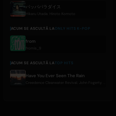
パッパパラダイス
Hikaru Utada
,
Hiroto Komoto
ACUM SE ASCULTĂ LA
ONLY HITS K-POP
from
fromis_9
ACUM SE ASCULTĂ LA
TOP HITS
Have You Ever Seen The Rain
Creedence Clearwater Revival
,
John Fogerty
,
Outlier