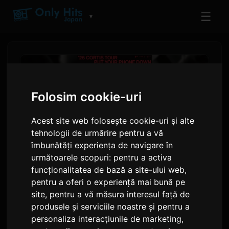
☰
▼
Folosim cookie-uri
Acest site web folosește cookie-uri și alte
tehnologii de urmărire pentru a vă
îmbunătăți experiența de navigare în
următoarele scopuri:
pentru a activa
funcționalitatea de bază a site-ului web
,
CORTIS Anunță Primul Lor
pentru a oferi o experiență mai bună pe
site
,
pentru a vă măsura interesul față de
Turneu Mondial Solo 'PUT
produsele și serviciile noastre și pentru a
YOUR PHONE DOWN'
personaliza interacțiunile de marketing
,